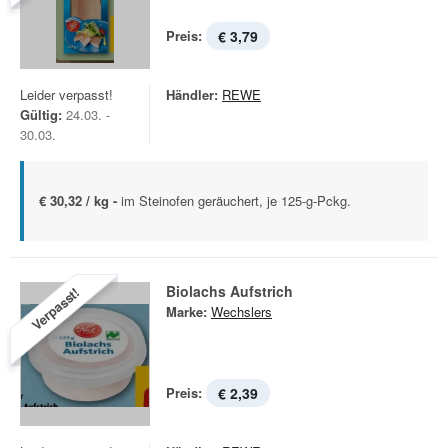
Preis:
€ 3,79
Leider verpasst!
Händler:
REWE
Gültig:
24.03. -
30.03.
€ 30,32 / kg -
im Steinofen geräuchert, je 125-g-Pckg.
Biolachs Aufstrich
Verpasst!
Marke:
Wechslers
Preis:
€ 2,39