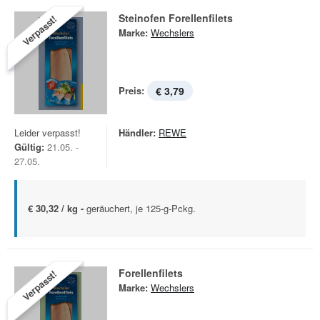
Steinofen Forellenfilets
Verpasst!
Marke:
Wechslers
Preis:
€ 3,79
Leider verpasst!
Händler:
REWE
Gültig:
21.05. -
27.05.
€ 30,32 / kg -
geräuchert, je 125-g-Pckg.
Forellenfilets
Verpasst!
Marke:
Wechslers