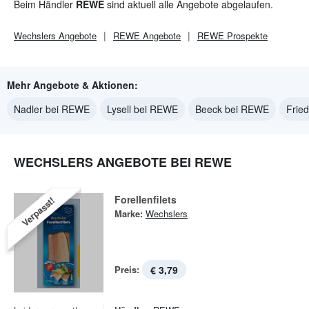
Beim Händler
REWE
sind aktuell alle Angebote abgelaufen.
Wechslers
Angebote
REWE
Angebote
REWE
Prospekte
Mehr Angebote & Aktionen:
Nadler bei REWE
Lysell bei REWE
Beeck bei REWE
Frie
WECHSLERS ANGEBOTE BEI REWE
Forellenfilets
Verpasst!
Marke:
Wechslers
Preis:
€ 3,79