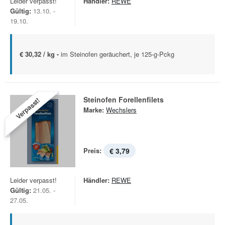
Leider verpasst!
Händler:
REWE
Gültig:
13.10. -
19.10.
€ 30,32 / kg -
im Steinofen geräuchert, je 125-g-Pckg
Steinofen Forellenfilets
Verpasst!
Marke:
Wechslers
Preis:
€ 3,79
Leider verpasst!
Händler:
REWE
Gültig:
21.05. -
27.05.