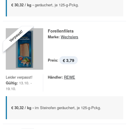
€ 30,32 / kg -
geräuchert, je 125-g-Pckg.
Forellenfilets
Verpasst!
Marke:
Wechslers
Preis:
€ 3,79
Leider verpasst!
Händler:
REWE
Gültig:
13.10. -
19.10.
€ 30,32 / kg -
im Steinofen geräuchert, je 125-g-Pckg.