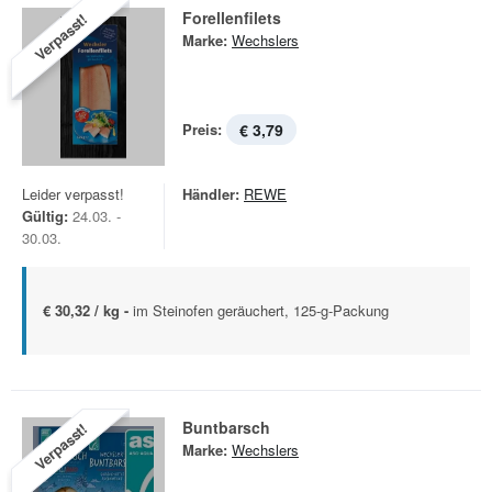
Forellenfilets
Verpasst!
Marke:
Wechslers
Preis:
€ 3,79
Leider verpasst!
Händler:
REWE
Gültig:
24.03. -
30.03.
€ 30,32 / kg -
im Steinofen geräuchert, 125-g-Packung
Buntbarsch
Verpasst!
Marke:
Wechslers