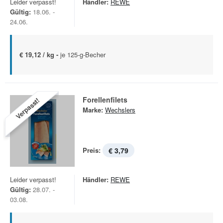
Leider verpasst!
Händler:
REWE
Gültig:
18.06. -
24.06.
€ 19,12 / kg -
je 125-g-Becher
Forellenfilets
Verpasst!
Marke:
Wechslers
Preis:
€ 3,79
Leider verpasst!
Händler:
REWE
Gültig:
28.07. -
03.08.