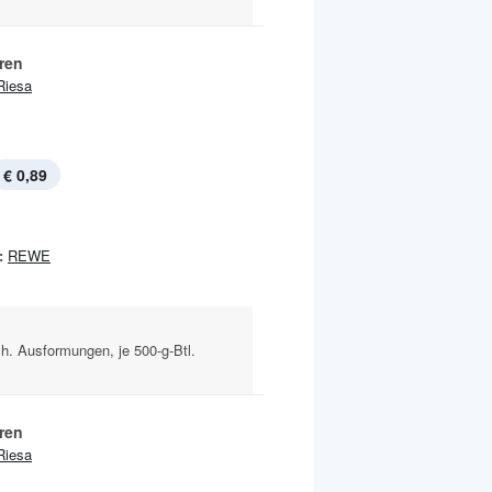
ren
Riesa
€ 0,89
:
REWE
h. Ausformungen, je 500-g-Btl.
ren
Riesa