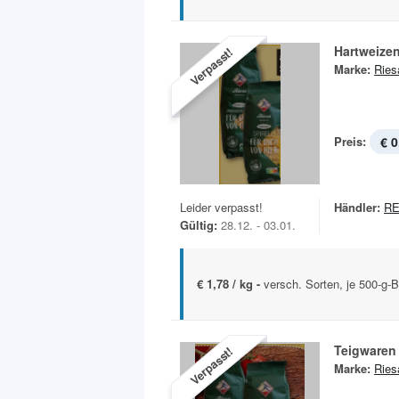
Hartweize
Verpasst!
Marke:
Ries
Preis:
€ 0
Leider verpasst!
Händler:
R
Gültig:
28.12. - 03.01.
€ 1,78 / kg -
versch. Sorten, je 500-g-Bt
Teigwaren
Verpasst!
Marke:
Ries