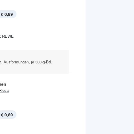
€ 0,89
:
REWE
. Ausformungen, je 500-g-Btl.
ren
Riesa
€ 0,89