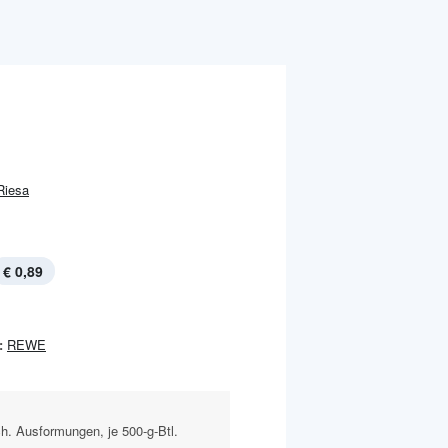
Riesa
€ 0,89
:
REWE
h. Ausformungen, je 500-g-Btl.