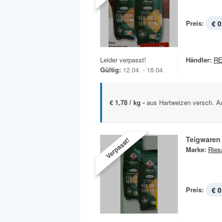
Preis:
€ 0
Leider verpasst!
Händler:
R
Gültig:
12.04. - 18.04.
€ 1,78 / kg -
aus Hartweizen versch. Au
Teigwaren
Verpasst!
Marke:
Ries
Preis:
€ 0