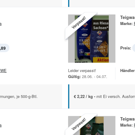
Teigwa
Verpasst!
a
Marke:
,89
Preis:
EWE
Leider verpasst!
Händler
Gültig:
28.06. - 04.07.
mungen, je 500-g-Btl.
€ 2,22 / kg -
mit Ei versch. Ausfor
Teigwa
Verpasst!
a
Marke: