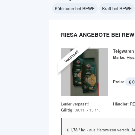
Kühlmann bei REWE
Kraft bei REWE
RIESA ANGEBOTE BEI REW
Teigwaren
Verpasst!
Marke:
Ries
Preis:
€ 0
Leider verpasst!
Händler:
R
Gültig:
09.11. - 15.11.
€ 1,78 / kg -
aus Hartweizen versch. Au