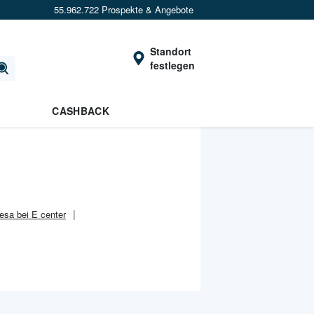
55.962.722 Prospekte & Angebote
Standort
festlegen
CASHBACK
esa bei E center