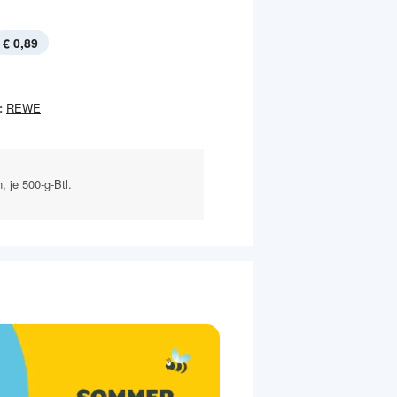
€ 0,89
:
REWE
 je 500-g-Btl.