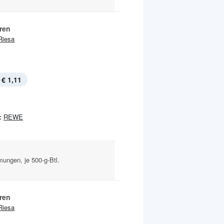
ren
Riesa
€ 1,11
:
REWE
mungen, je 500-g-Btl.
ren
Riesa