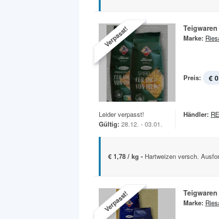
Teigwaren
Verpasst!
Marke:
Ries
Preis:
€ 0
Leider verpasst!
Händler:
R
Gültig:
28.12. - 03.01.
€ 1,78 / kg -
Hartweizen versch. Ausfor
Teigwaren
Verpasst!
Marke:
Ries