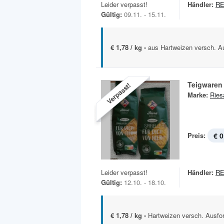
Leider verpasst!
Händler:
R
Gültig:
09.11. - 15.11.
€ 1,78 / kg -
aus Hartweizen versch. Au
Teigwaren
Verpasst!
Marke:
Ries
Preis:
€ 0
Leider verpasst!
Händler:
R
Gültig:
12.10. - 18.10.
€ 1,78 / kg -
Hartweizen versch. Ausfo