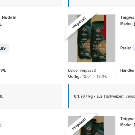
n Nudeln
Teigwa
Verpasst!
a
Marke:
,89
Preis:
EWE
Leider verpasst!
Händler
Gültig:
12.04. - 18.04.
l.
€ 1,78 / kg -
aus Hartweizen, versc
Teigwa
Verpasst!
a
Marke: