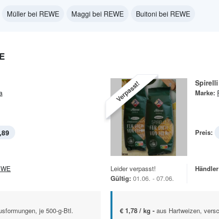
Müller bei REWE
Maggi bei REWE
Buitoni bei REWE
E
Spirelli
Verpasst!
a
Marke:
,89
Preis:
EWE
Leider verpasst!
Händler
Gültig:
01.06. - 07.06.
sformungen, je 500-g-Btl.
€ 1,78 / kg -
aus Hartweizen, versc