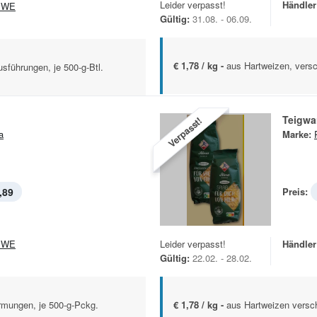
Leider verpasst!
Händler
EWE
Gültig:
31.08. - 06.09.
€ 1,78 / kg -
aus Hartweizen, versc
sführungen, je 500-g-Btl.
Teigwa
Verpasst!
a
Marke:
,89
Preis:
EWE
Leider verpasst!
Händler
Gültig:
22.02. - 28.02.
rmungen, je 500-g-Pckg.
€ 1,78 / kg -
aus Hartweizen versch