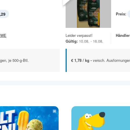
,29
Preis:
EWE
Leider verpasst!
Händler
Gültig:
10.08. - 16.08.
en, je 500-g-Btl.
€ 1,78 / kg -
versch. Ausformungen,