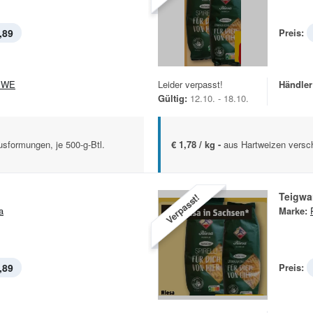
,89
Preis:
EWE
Leider verpasst!
Händler
Gültig:
12.10. - 18.10.
sformungen, je 500-g-Btl.
€ 1,78 / kg -
aus Hartweizen versch
Teigwa
Verpasst!
a
Marke:
,89
Preis: