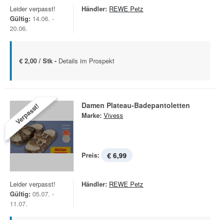
Leider verpasst!
Händler:
REWE Petz
Gültig:
14.06. -
20.06.
€ 2,00 / Stk -
Details im Prospekt
Damen Plateau-Badepantoletten
Verpasst!
Marke:
Vivess
Preis:
€ 6,99
Leider verpasst!
Händler:
REWE Petz
Gültig:
05.07. -
11.07.