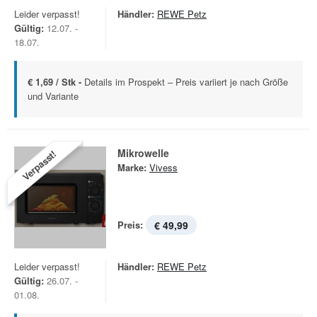
Leider verpasst!
Händler:
REWE Petz
Gültig:
12.07. -
18.07.
€ 1,69 / Stk -
Details im Prospekt – Preis variiert je nach Größe
und Variante
Mikrowelle
Verpasst!
Marke:
Vivess
Preis:
€ 49,99
Leider verpasst!
Händler:
REWE Petz
Gültig:
26.07. -
01.08.