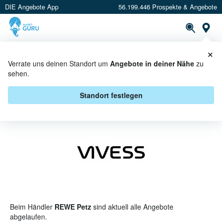
DIE Angebote App
56.199.446 Prospekte & Angebote
St
×
PROSPEKTE
ANGEBOTE
CASHBACK
Verrate uns deinen Standort um
Angebote in deiner Nähe
zu
sehen.
VIVESS BEI REWE PETZ -
ANGEBOTE & AKTIONEN
Standort festlegen
Beim Händler
REWE Petz
sind aktuell alle Angebote
abgelaufen.