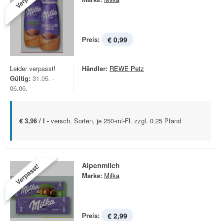
Preis:
€ 0,99
Leider verpasst!
Händler:
REWE Petz
Gültig:
31.05. -
06.06.
€ 3,96 / l -
versch. Sorten, je 250-ml-Fl. zzgl. 0.25 Pfand
Alpenmilch
Verpasst!
Marke:
Milka
Preis:
€ 2,99