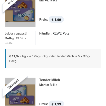
Marke:
Milka
Preis:
€ 1,99
Leider verpasst!
Händler:
REWE Petz
Gültig:
19.07. -
25.07.
€ 11,37 / kg -
je 175-g-Pckg. oder Tender Milch je 5 x 37-g-
Pckg.
Tender Milch
Verpasst!
Marke:
Milka
Preis:
€ 1,99