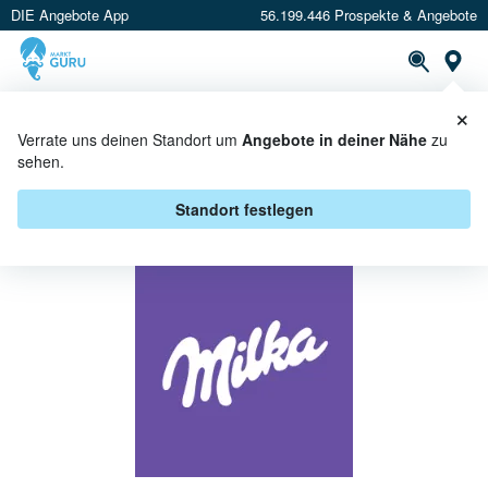
DIE Angebote App
56.199.446 Prospekte & Angebote
St
×
PROSPEKTE
ANGEBOTE
CASHBACK
Verrate uns deinen Standort um
Angebote in deiner Nähe
zu
sehen.
MILKA BEI REWE PETZ -
ANGEBOTE & AKTIONEN
Standort festlegen