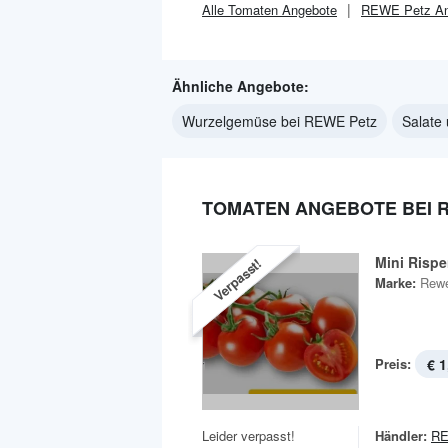
Alle
Tomaten
Angebote
REWE Petz
An
Ähnliche Angebote:
Wurzelgemüse bei REWE Petz
Salate
TOMATEN ANGEBOTE BEI 
Mini Risp
Verpasst!
Marke:
Rewe
Preis:
€ 1
Leider verpasst!
Händler:
RE