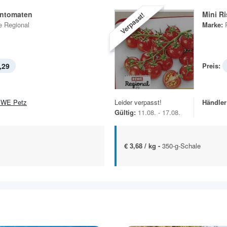
entomaten
Mini R
Verpasst!
 Regional
Marke:
,29
Preis:
WE Petz
Leider verpasst!
Händler
Gültig:
11.08. - 17.08.
€ 3,68 / kg -
350-g-Schale