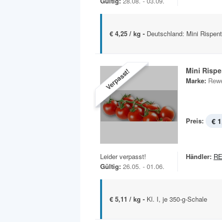
Gültig:
28.08. - 03.09.
€ 4,25 / kg -
Deutschland: Mini Rispent
Mini Risp
Verpasst!
Marke:
Rewe
Preis:
€ 1
Leider verpasst!
Händler:
RE
Gültig:
26.05. - 01.06.
€ 5,11 / kg -
Kl. I, je 350-g-Schale