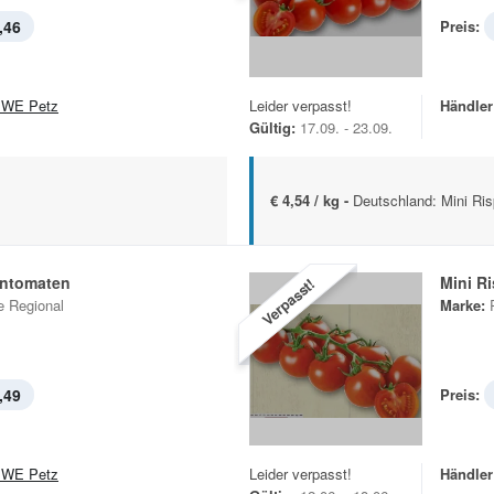
,46
Preis:
WE Petz
Leider verpasst!
Händler
Gültig:
17.09. - 23.09.
€ 4,54 / kg -
Deutschland: Mini Ris
entomaten
Mini R
Verpasst!
 Regional
Marke:
,49
Preis:
WE Petz
Leider verpasst!
Händler