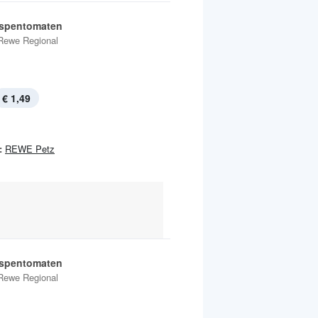
ispentomaten
Rewe Regional
€ 1,49
:
REWE Petz
ispentomaten
Rewe Regional