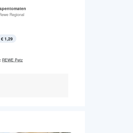
ispentomaten
Rewe Regional
€ 1,29
:
REWE Petz