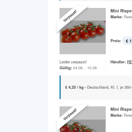
Mini Risp
Verpasst!
Marke:
Rewe
Preis:
€ 1
Leider verpasst!
Händler:
RE
Gültig:
04.06. - 10.06.
€ 4,25 / kg -
Deutschland, Kl. I, je 350
Mini Risp
Verpasst!
Marke:
Rewe