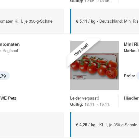
Gültig:
12.06. - 18.06.
omaten Kl. I, je 350-g-Schale
€ 5,11 / kg -
Deutschland: Mini Ris
entomaten
Mini R
Verpasst!
 Regional
Marke:
,79
Preis:
WE Petz
Leider verpasst!
Händler
Gültig:
13.11. - 19.11.
€ 4,25 / kg -
Kl. I, je 350-g-Schale