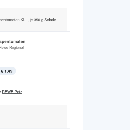
pentomaten Kl. I, je 350-g-Schale
ispentomaten
Rewe Regional
€ 1,49
:
REWE Petz