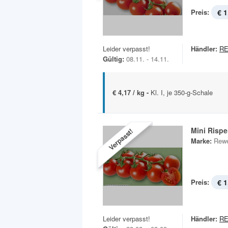
Preis:
€ 1
Leider verpasst!
Händler:
RE
Gültig:
08.11. - 14.11.
€ 4,17 / kg -
Kl. I, je 350-g-Schale
Mini Risp
Verpasst!
Marke:
Rewe
Preis:
€ 1
Leider verpasst!
Händler:
RE