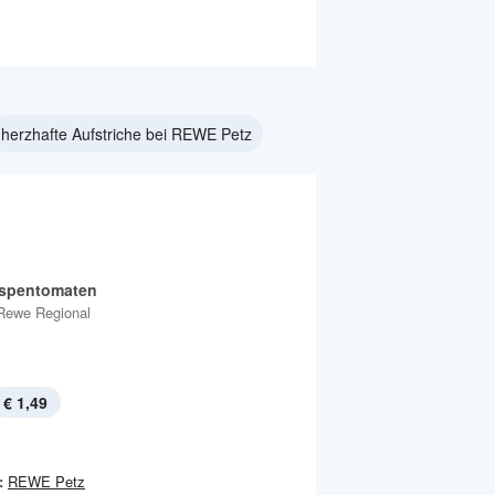
herzhafte Aufstriche bei REWE Petz
ispentomaten
Rewe Regional
€ 1,49
:
REWE Petz