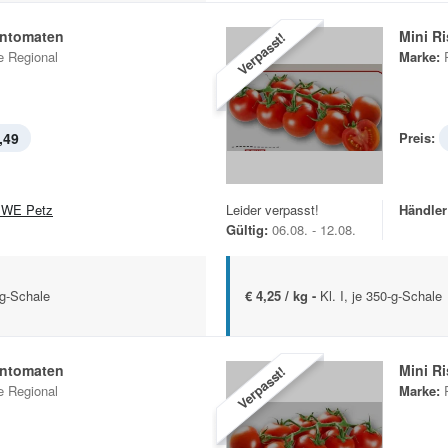
entomaten
Mini R
Verpasst!
 Regional
Marke:
,49
Preis:
WE Petz
Leider verpasst!
Händler
Gültig:
06.08. - 12.08.
-g-Schale
€ 4,25 / kg -
Kl. I, je 350-g-Schale
entomaten
Mini R
Verpasst!
 Regional
Marke: