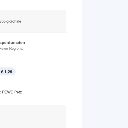
 350-g-Schale
ispentomaten
Rewe Regional
€ 1,29
:
REWE Petz