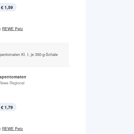
€ 1,59
:
REWE Petz
pentomaten Kl. I, je 350-g-Schale
ispentomaten
Rewe Regional
€ 1,79
:
REWE Petz