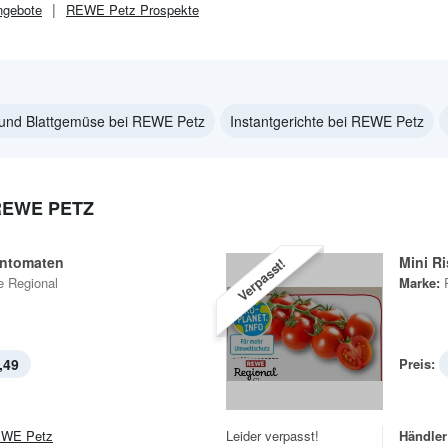
gebote
REWE Petz
Prospekte
 und Blattgemüse bei REWE Petz
Instantgerichte bei REWE Petz
REWE PETZ
entomaten
Mini R
Verpasst!
 Regional
Marke:
,49
Preis:
WE Petz
Leider verpasst!
Händler