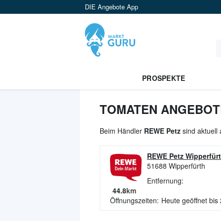
DIE Angebote App
PROSPEKTE
TOMATEN ANGEBOTE
Beim Händler
REWE Petz
sind aktuell
REWE Petz Wipperfür
51688
Wipperfürth
Entfernung:
44.8
km
Öffnungszeiten:
Heute geöffnet bis