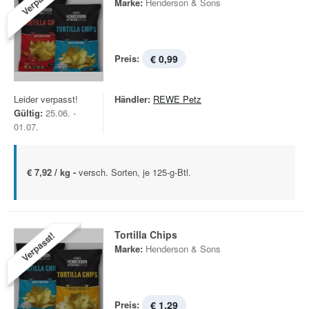
Verpasst!
Marke:
Henderson & Sons
Preis:
€ 0,99
Leider verpasst!
Händler:
REWE Petz
Gültig:
25.06. -
01.07.
€ 7,92 / kg -
versch. Sorten, je 125-g-Btl.
Tortilla Chips
Verpasst!
Marke:
Henderson & Sons
Preis:
€ 1,29