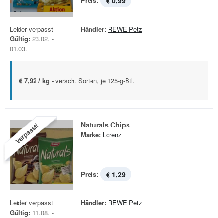
Preis:
€ 0,99
Leider verpasst!
Händler:
REWE Petz
Gültig:
23.02. -
01.03.
€ 7,92 / kg -
versch. Sorten, je 125-g-Btl.
Naturals Chips
Verpasst!
Marke:
Lorenz
Preis:
€ 1,29
Leider verpasst!
Händler:
REWE Petz
Gültig:
11.08. -