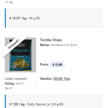
17.08.
€ 13,57 / kg -
95 g Btl.
Tortilla Chips
Verpasst!
Marke:
Henderson & Sons
Preis:
€ 0,99
Leider verpasst!
Händler:
REWE Petz
Gültig:
03.07. -
09.07.
€ 7,92 / kg -
Salty Natural, je 125-g-Btl.