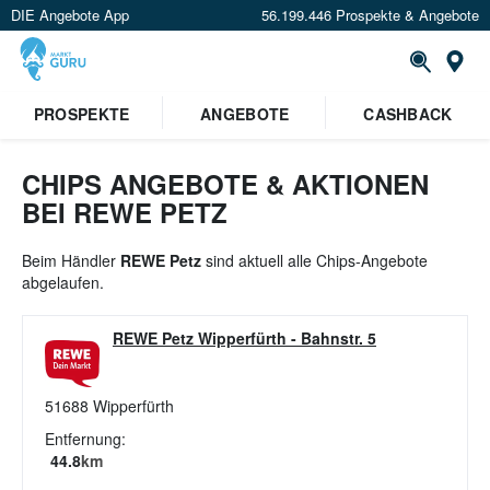
DIE Angebote App
56.199.446 Prospekte & Angebote
St
×
PROSPEKTE
ANGEBOTE
CASHBACK
Verrate uns deinen Standort um
Angebote in deiner Nähe
zu
sehen.
CHIPS ANGEBOTE & AKTIONEN
BEI REWE PETZ
Standort festlegen
Beim Händler
REWE Petz
sind aktuell alle Chips-Angebote
abgelaufen.
REWE Petz Wipperfürth
-
Bahnstr. 5
51688
Wipperfürth
Entfernung:
44.8
km