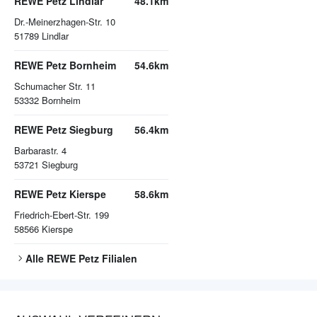
REWE Petz Lindlar
48.1km
Dr.-Meinerzhagen-Str. 10
51789
Lindlar
REWE Petz Bornheim
54.6km
Schumacher Str. 11
53332
Bornheim
REWE Petz Siegburg
56.4km
Barbarastr. 4
53721
Siegburg
REWE Petz Kierspe
58.6km
Friedrich-Ebert-Str. 199
58566
Kierspe
Alle
REWE Petz
Filialen