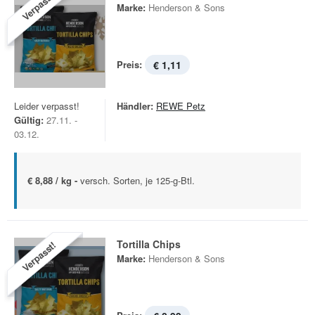
Verpasst!
Marke:
Henderson & Sons
Preis:
€ 1,11
Leider verpasst!
Händler:
REWE Petz
Gültig:
27.11. -
03.12.
€ 8,88 / kg -
versch. Sorten, je 125-g-Btl.
Tortilla Chips
Verpasst!
Marke:
Henderson & Sons