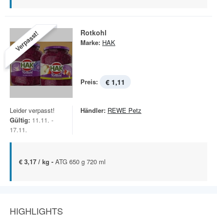
Rotkohl
Verpasst!
Marke:
HAK
Preis:
€ 1,11
Leider verpasst!
Händler:
REWE Petz
Gültig:
11.11. -
17.11.
€ 3,17 / kg -
ATG 650 g 720 ml
HIGHLIGHTS