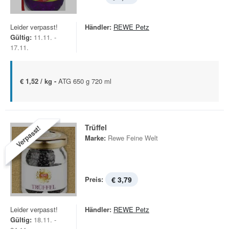
Leider verpasst!
Händler:
REWE Petz
Gültig:
11.11. -
17.11.
€ 1,52 / kg -
ATG 650 g 720 ml
Trüffel
Verpasst!
Marke:
Rewe Feine Welt
Preis:
€ 3,79
Leider verpasst!
Händler:
REWE Petz
Gültig:
18.11. -