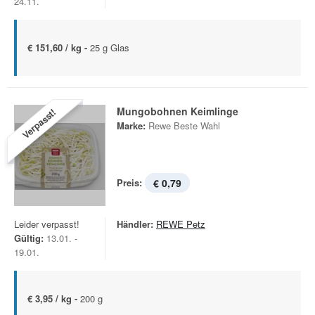
24.11.
€ 151,60 / kg -
25 g Glas
Mungobohnen Keimlinge
Verpasst!
Marke:
Rewe Beste Wahl
Preis:
€ 0,79
Leider verpasst!
Händler:
REWE Petz
Gültig:
13.01. -
19.01.
€ 3,95 / kg -
200 g