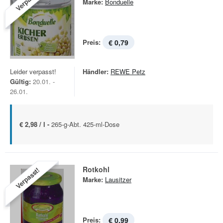
Verpasst!
Marke:
Bonduelle
Preis:
€ 0,79
Leider verpasst!
Händler:
REWE Petz
Gültig:
20.01. -
26.01.
€ 2,98 / l -
265-g-Abt. 425-ml-Dose
Rotkohl
Verpasst!
Marke:
Lausitzer
Preis:
€ 0,99