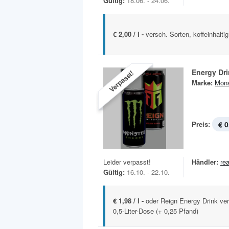
Gültig:
18.06. - 24.06.
€ 2,00 / l -
versch. Sorten, koffeinhaltig
Energy Dr
Verpasst!
Marke:
Mons
Preis:
€ 0
Leider verpasst!
Händler:
rea
Gültig:
16.10. - 22.10.
€ 1,98 / l -
oder Reign Energy Drink vers
0,5-Liter-Dose (+ 0,25 Pfand)