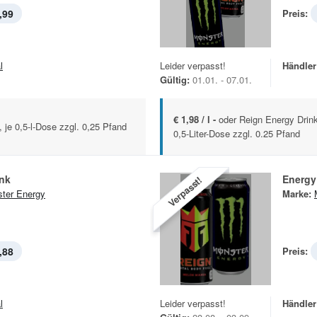
,99
Preis:
l
Leider verpasst!
Händler
Gültig:
01.01. - 07.01.
€ 1,98 / l -
oder Reign Energy Drink 
, je 0,5-l-Dose zzgl. 0,25 Pfand
0,5-Liter-Dose zzgl. 0.25 Pfand
ink
Energy
Verpasst!
ter Energy
Marke:
,88
Preis:
l
Leider verpasst!
Händler