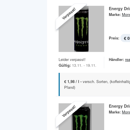
Energy Dr
Verpasst!
Marke:
Mons
Preis:
€ 0
Leider verpasst!
Händler:
rea
Gültig:
13.11. - 19.11.
€ 1,98 / l -
versch. Sorten, (koffeinhalti
Pfand)
Energy Dr
Verpasst!
Marke:
Mons