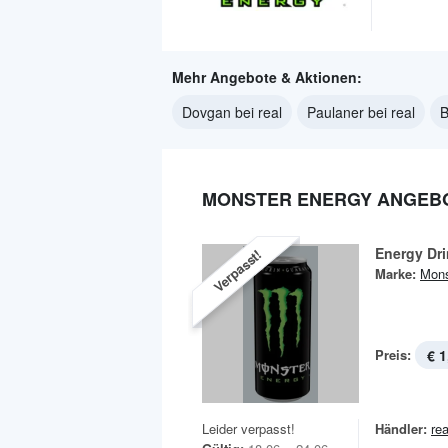
Mehr Angebote & Aktionen:
Dovgan bei real
Paulaner bei real
B
MONSTER ENERGY ANGEBO
Energy Dr
Verpasst!
Marke:
Mons
Preis:
€ 1
Leider verpasst!
Händler:
rea