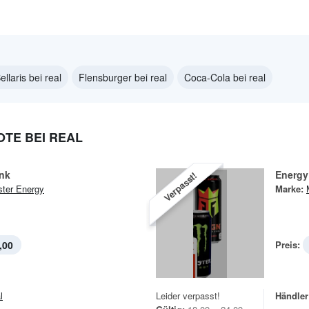
ellaris bei real
Flensburger bei real
Coca-Cola bei real
TE BEI REAL
ink
Energy
Verpasst!
ter Energy
Marke:
,00
Preis:
l
Leider verpasst!
Händler