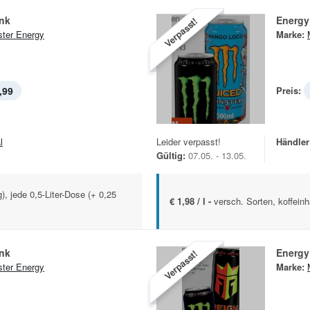
ink
Energy
Verpasst!
ter Energy
Marke:
,99
Preis:
l
Leider verpasst!
Händler
Gültig:
07.05. - 13.05.
g), jede 0,5-Liter-Dose (+ 0,25
€ 1,98 / l -
versch. Sorten, koffeinh
ink
Energy
Verpasst!
ter Energy
Marke: