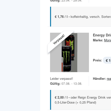
Gültig:
23.04. - 29.04.
€ 1,76 / l -
koffeinhaltig, versch. Sorten
Energy Dr
Verpasst!
Marke:
Mons
Preis:
€ 1
Leider verpasst!
Händler:
rea
Gültig:
07.08. - 13.08.
€ 2,00 / l -
oder Reign Energy Drink vers
0,5-Liter-Dose (+ 0,25 Pfand)