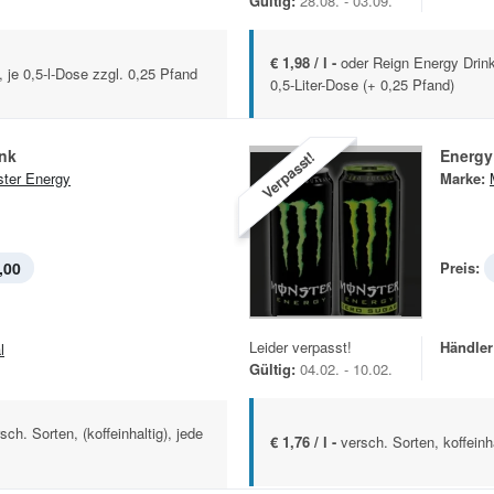
Gültig:
28.08. - 03.09.
€ 1,98 / l -
oder Reign Energy Drink 
, je 0,5-l-Dose zzgl. 0,25 Pfand
0,5-Liter-Dose (+ 0,25 Pfand)
ink
Energy
Verpasst!
ter Energy
Marke:
,00
Preis:
Leider verpasst!
Händler
l
Gültig:
04.02. - 10.02.
ch. Sorten, (koffeinhaltig), jede
€ 1,76 / l -
versch. Sorten, koffeinh