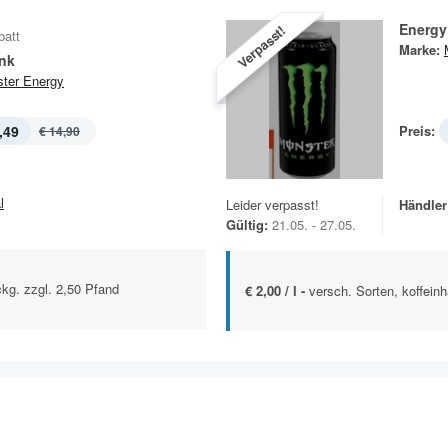
Energy
Verpasst!
batt
Marke:
ink
ter Energy
,49
Preis:
€ 14,90
l
Leider verpasst!
Händler
Gültig:
21.05. - 27.05.
Pckg. zzgl. 2,50 Pfand
€ 2,00 / l -
versch. Sorten, koffeinh