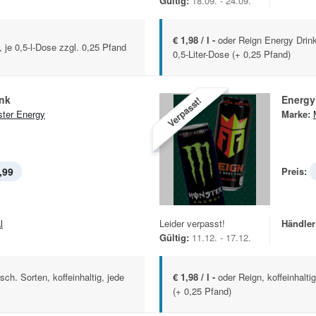
Gültig:
18.09. - 24.09.
€ 1,98 / l -
oder Reign Energy Drink 
, je 0,5-l-Dose zzgl. 0,25 Pfand
0,5-Liter-Dose (+ 0,25 Pfand)
ink
Energy
Verpasst!
ter Energy
Marke:
,99
Preis:
l
Leider verpasst!
Händler
Gültig:
11.12. - 17.12.
ch. Sorten, koffeinhaltig, jede
€ 1,98 / l -
oder Reign, koffeinhalti
(+ 0,25 Pfand)