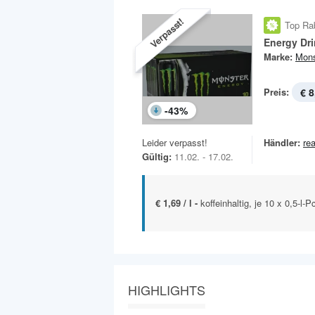
Verpasst!
Top Ra
Energy Dr
Marke:
Mons
Preis:
€ 8
-
43
%
Leider verpasst!
Händler:
rea
Gültig:
11.02. - 17.02.
€ 1,69 / l -
koffeinhaltig, je 10 x 0,5-l-
HIGHLIGHTS