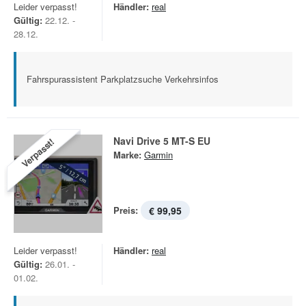
Leider verpasst!
Händler:
real
Gültig:
22.12. -
28.12.
Fahrspurassistent Parkplatzsuche Verkehrsinfos
Navi Drive 5 MT-S EU
Verpasst!
Marke:
Garmin
Preis:
€ 99,95
Leider verpasst!
Händler:
real
Gültig:
26.01. -
01.02.