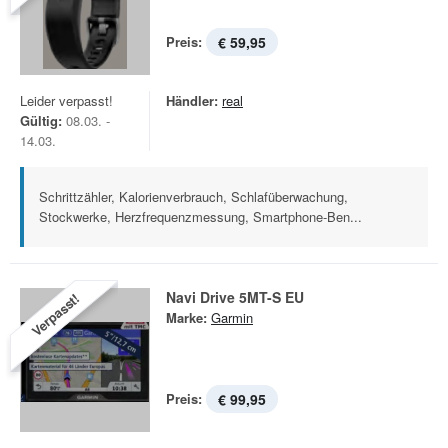
Preis:
€ 59,95
Leider verpasst!
Händler:
real
Gültig:
08.03. -
14.03.
Schrittzähler, Kalorienverbrauch, Schlafüberwachung,
Stockwerke, Herzfrequenzmessung, Smartphone-Ben...
Navi Drive 5MT-S EU
Verpasst!
Marke:
Garmin
Preis:
€ 99,95