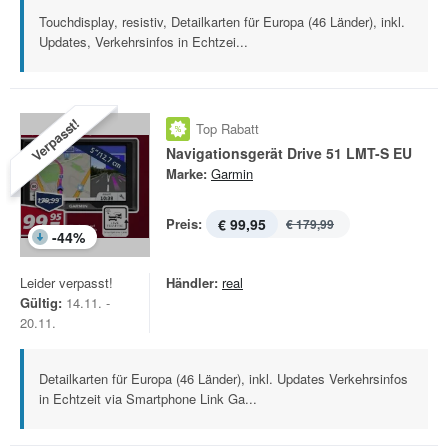
Touchdisplay, resistiv, Detailkarten für Europa (46 Länder), inkl.
Updates, Verkehrsinfos in Echtzei...
Verpasst!
Top Rabatt
Navigationsgerät Drive 51 LMT-S EU
Marke:
Garmin
Preis:
€ 99,95
€ 179,99
-
44
%
Leider verpasst!
Händler:
real
Gültig:
14.11. -
20.11.
Detailkarten für Europa (46 Länder), inkl. Updates Verkehrsinfos
in Echtzeit via Smartphone Link Ga...