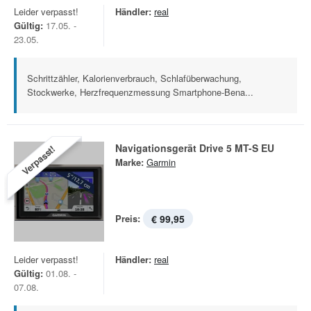
Leider verpasst!
Händler:
real
Gültig:
17.05. -
23.05.
Schrittzähler, Kalorienverbrauch, Schlafüberwachung,
Stockwerke, Herzfrequenzmessung Smartphone-Bena...
Navigationsgerät Drive 5 MT-S EU
Verpasst!
Marke:
Garmin
Preis:
€ 99,95
Leider verpasst!
Händler:
real
Gültig:
01.08. -
07.08.