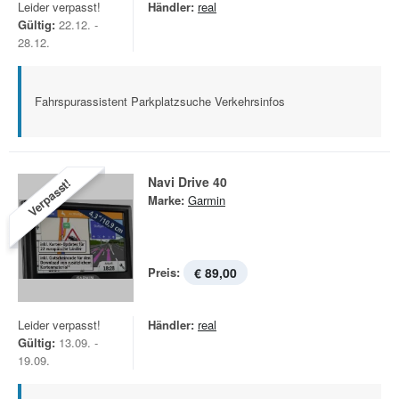
Leider verpasst!
Händler:
real
Gültig:
22.12. -
28.12.
Fahrspurassistent Parkplatzsuche Verkehrsinfos
Navi Drive 40
Verpasst!
Marke:
Garmin
Preis:
€ 89,00
Leider verpasst!
Händler:
real
Gültig:
13.09. -
19.09.