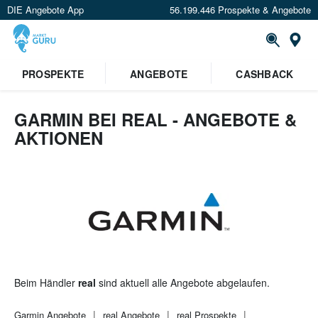
DIE Angebote App
56.199.446 Prospekte & Angebote
St
×
PROSPEKTE
ANGEBOTE
CASHBACK
Verrate uns deinen Standort um
Angebote in deiner Nähe
zu
sehen.
GARMIN BEI REAL - ANGEBOTE &
AKTIONEN
Standort festlegen
Beim Händler
real
sind aktuell alle Angebote abgelaufen.
Garmin
Angebote
real
Angebote
real
Prospekte