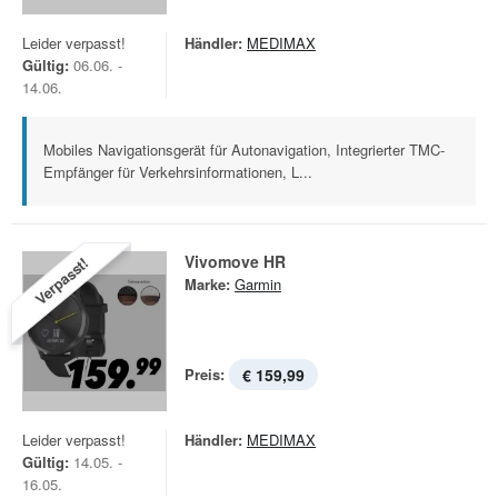
Leider verpasst!
Händler:
MEDIMAX
Gültig:
06.06. -
14.06.
Mobiles Navigationsgerät für Autonavigation, Integrierter TMC-
Empfänger für Verkehrsinformationen, L...
Vivomove HR
Verpasst!
Marke:
Garmin
Preis:
€ 159,99
Leider verpasst!
Händler:
MEDIMAX
Gültig:
14.05. -
16.05.