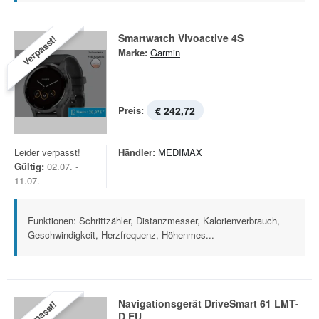
Smartwatch Vivoactive 4S
Verpasst!
Marke:
Garmin
Preis:
€ 242,72
Leider verpasst!
Händler:
MEDIMAX
Gültig:
02.07. -
11.07.
Funktionen: Schrittzähler, Distanzmesser, Kalorienverbrauch,
Geschwindigkeit, Herzfrequenz, Höhenmes...
Navigationsgerät DriveSmart 61 LMT-
Verpasst!
D EU