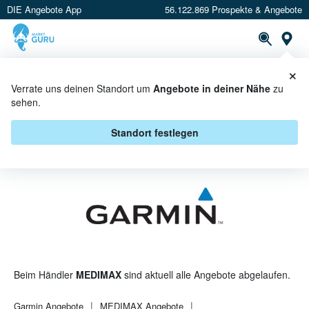
DIE Angebote App
56.122.869 Prospekte & Angebote
St
×
PROSPEKTE
ANGEBOTE
CASHBACK
Verrate uns deinen Standort um
Angebote in deiner Nähe
zu
sehen.
GARMIN BEI MEDIMAX -
ANGEBOTE & AKTIONEN
Standort festlegen
Beim Händler
MEDIMAX
sind aktuell alle Angebote abgelaufen.
Garmin
Angebote
MEDIMAX
Angebote