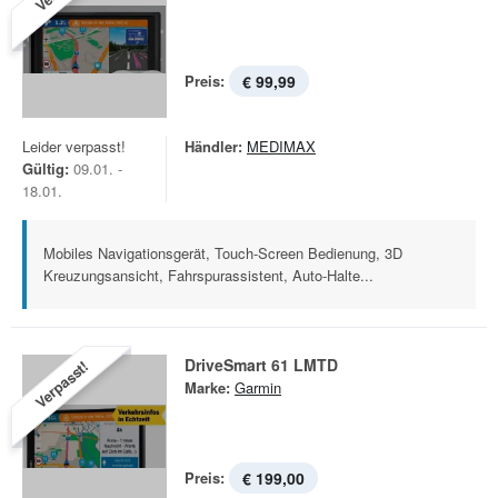
Preis:
€ 99,99
Leider verpasst!
Händler:
MEDIMAX
Gültig:
09.01. -
18.01.
Mobiles Navigationsgerät, Touch-Screen Bedienung, 3D
Kreuzungsansicht, Fahrspurassistent, Auto-Halte...
DriveSmart 61 LMTD
Verpasst!
Marke:
Garmin
Preis:
€ 199,00