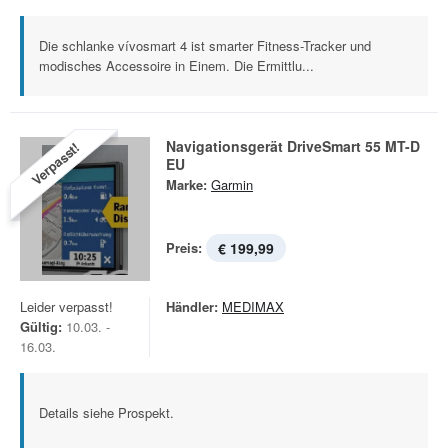
Die schlanke vívosmart 4 ist smarter Fitness-Tracker und
modisches Accessoire in Einem. Die Ermittlu...
Navigationsgerät DriveSmart 55 MT-D
Verpasst!
EU
Marke:
Garmin
Preis:
€ 199,99
Leider verpasst!
Händler:
MEDIMAX
Gültig:
10.03. -
16.03.
Details siehe Prospekt.