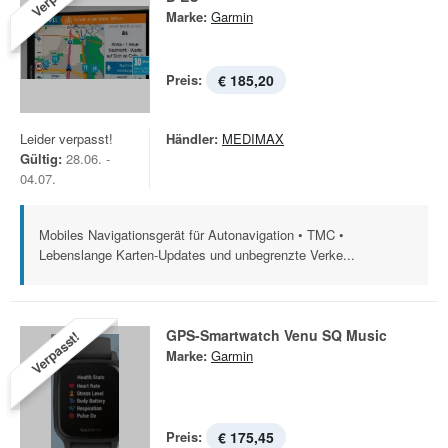
Marke:
Garmin
Preis:
€ 185,20
Leider verpasst!
Händler:
MEDIMAX
Gültig:
28.06. -
04.07.
Mobiles Navigationsgerät für Autonavigation • TMC •
Lebenslange Karten-Updates und unbegrenzte Verke...
GPS-Smartwatch Venu SQ Music
Verpasst!
Marke:
Garmin
Preis:
€ 175,45