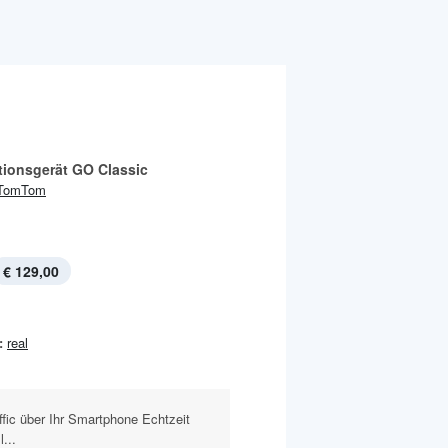
tionsgerät GO Classic
TomTom
€ 129,00
:
real
c über Ihr Smartphone Echtzeit
...