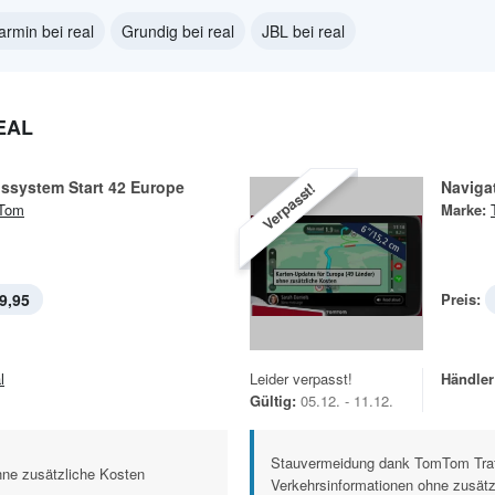
armin bei real
Grundig bei real
JBL bei real
EAL
ssystem Start 42 Europe
Naviga
Verpasst!
Tom
Marke:
9,95
Preis:
l
Leider verpasst!
Händler
Gültig:
05.12. - 11.12.
Stauvermeidung dank TomTom Traffi
hne zusätzliche Kosten
Verkehrsinformationen ohne zusätzl