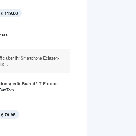
€ 119,00
:
real
ic über Ihr Smartphone Echtzeit-
ic...
tionsgerät Start 42 T Europe
TomTom
€ 79,95