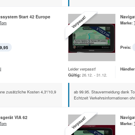
ssystem Start 42 Europe
Naviga
Verpasst!
Tom
Marke:
9,95
Preis:
l
Leider verpasst!
Händler
Gültig:
26.12. - 31.12.
ne zusätzliche Kosten 4,3“/10,9
ab 99.95. Stauvermeidung dank To
Echtzeit Verkehrsinformationen ohn
sgerät VIA 62
Naviga
Verpasst!
Tom
Marke: