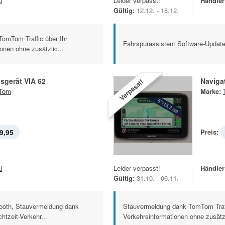
l
Leider verpasst!
Händler
Gültig:
12.12. - 18.12.
omTom Traffic über Ihr
Fahrspurassistent Software-Updat
onen ohne zusätzlic...
sgerät VIA 62
Naviga
Verpasst!
Tom
Marke:
9,95
Preis:
l
Leider verpasst!
Händler
Gültig:
31.10. - 06.11.
tooth, Stauvermeidung dank
Stauvermeidung dank TomTom Traff
tzeit-Verkehr...
Verkehrsinformationen ohne zusätzl