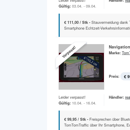
Leider verpasst!
Händler:
rea
Gültig:
03.04. - 09.04.
€ 111,00 / Stk -
Stauvermeidung dank T
Smartphone Echtzeit-Verkehrsinformati
Navigation
Verpasst!
Marke:
Tom
Preis:
€ 9
Leider verpasst!
Händler:
rea
Gültig:
10.04. - 16.04.
€ 99,95 / Stk -
Freisprechen über Blue
TomTomTraffic über Ihr Smartphone, Ech