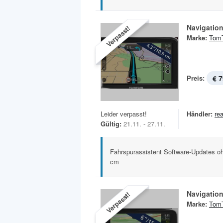
Navigation
Verpasst!
Marke:
Tom
Preis:
€ 7
Leider verpasst!
Händler:
rea
Gültig:
21.11. - 27.11.
Fahrspurassistent Software-Updates oh
cm
Navigation
Verpasst!
Marke:
Tom