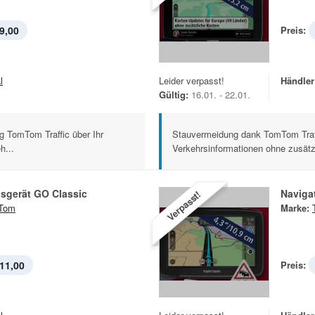
9,00
Preis:
l
Leider verpasst!
Händler
Gültig:
16.01. - 22.01.
g TomTom Traffic über Ihr
Stauvermeidung dank TomTom Traff
h...
Verkehrsinformationen ohne zusätzl
sgerät GO Classic
Naviga
Verpasst!
Tom
Marke:
11,00
Preis: