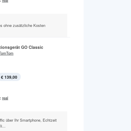
:
real
es ohne zusätzliche Kosten
tionsgerät GO Classic
TomTom
€ 139,00
:
real
ic über Ihr Smartphone, Echtzeit
i...