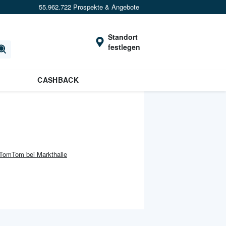
55.962.722 Prospekte & Angebote
Standort
festlegen
CASHBACK
TomTom bei Markthalle