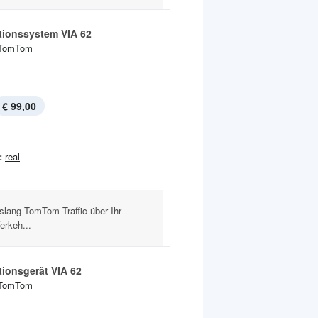
tionssystem VIA 62
TomTom
€ 99,00
:
real
slang TomTom Traffic über Ihr
erkeh...
tionsgerät VIA 62
TomTom