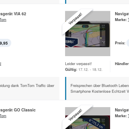
sgerät VIA 62
Naviga
Verpasst!
Tom
Marke:
9,95
Preis:
l
Leider verpasst!
Händler
Gültig:
17.12. - 18.12.
eidung dank TomTom Traffic über
Freisprechen über Bluetooth Leben
Smartphone Kostenlose Echtzeit V
sgerät GO Classic
Naviga
Verpasst!
Tom
Marke: