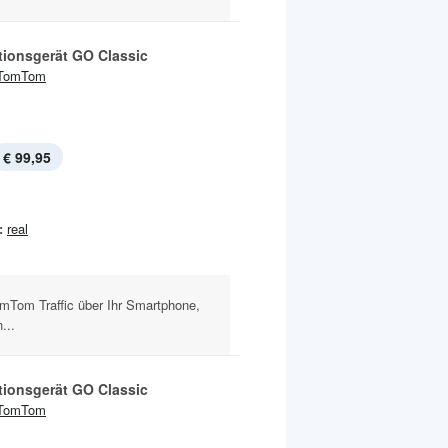
tionsgerät GO Classic
TomTom
€ 99,95
:
real
mTom Traffic über Ihr Smartphone,
...
tionsgerät GO Classic
TomTom