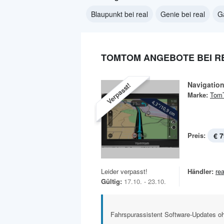
Blaupunkt bei real
Genie bei real
G
TOMTOM ANGEBOTE BEI R
Navigation
Verpasst!
Marke:
Tom
Preis:
€ 7
Leider verpasst!
Händler:
rea
Gültig:
17.10. - 23.10.
Fahrspurassistent Software-Updates o