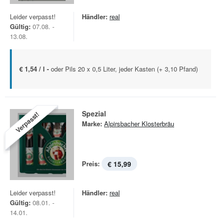
Leider verpasst!
Händler:
real
Gültig:
07.08. -
13.08.
€ 1,54 / l -
oder Pils 20 x 0,5 Liter, jeder Kasten (+ 3,10 Pfand)
Spezial
Verpasst!
Marke:
Alpirsbacher Klosterbräu
Preis:
€ 15,99
Leider verpasst!
Händler:
real
Gültig:
08.01. -
14.01.