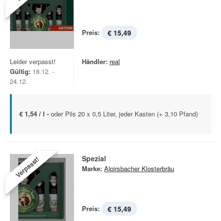
Preis:
€ 15,49
Leider verpasst!
Händler:
real
Gültig:
18.12. -
24.12.
€ 1,54 / l -
oder Pils 20 x 0,5 Liter, jeder Kasten (+ 3,10 Pfand)
Spezial
Verpasst!
Marke:
Alpirsbacher Klosterbräu
Preis:
€ 15,49