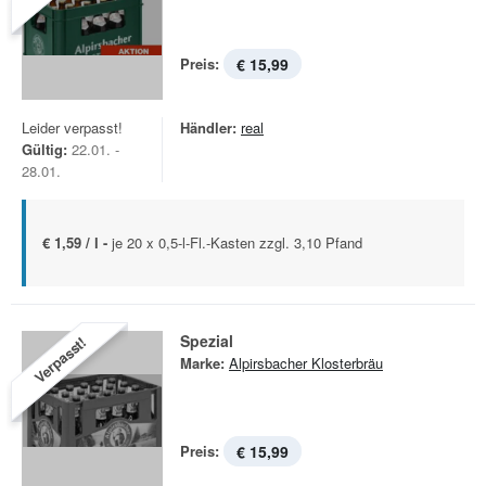
Preis:
€ 15,99
Leider verpasst!
Händler:
real
Gültig:
22.01. -
28.01.
€ 1,59 / l -
je 20 x 0,5-l-Fl.-Kasten zzgl. 3,10 Pfand
Spezial
Verpasst!
Marke:
Alpirsbacher Klosterbräu
Preis:
€ 15,99