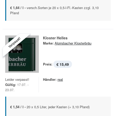
€ 1,64 / l -
versch.Sorten je 20 x 0,5-l-Fl.-Kasten zzgl. 3,10
Pfand
Kloster Helles
Verpasst!
Marke:
Alpirsbacher Klosterbräu
Preis:
€ 15,49
Leider verpasst!
Händler:
real
Gültig:
17.07. -
23.07.
€ 1,54 / l -
20 x 0,5 Liter, jeder Kasten (+ 3,10 Pfand)