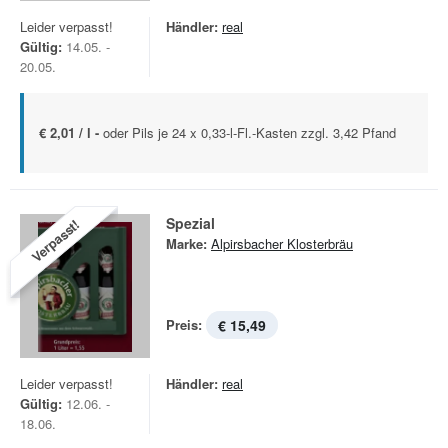
Leider verpasst!
Händler:
real
Gültig:
14.05. -
20.05.
€ 2,01 / l -
oder Pils je 24 x 0,33-l-Fl.-Kasten zzgl. 3,42 Pfand
Spezial
Verpasst!
Marke:
Alpirsbacher Klosterbräu
Preis:
€ 15,49
Leider verpasst!
Händler:
real
Gültig:
12.06. -
18.06.