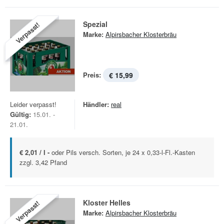
Spezial
Verpasst!
Marke:
Alpirsbacher Klosterbräu
Preis:
€ 15,99
Leider verpasst!
Händler:
real
Gültig:
15.01. -
21.01.
€ 2,01 / l -
oder Pils versch. Sorten, je 24 x 0,33-l-Fl.-Kasten
zzgl. 3,42 Pfand
Kloster Helles
Verpasst!
Marke:
Alpirsbacher Klosterbräu