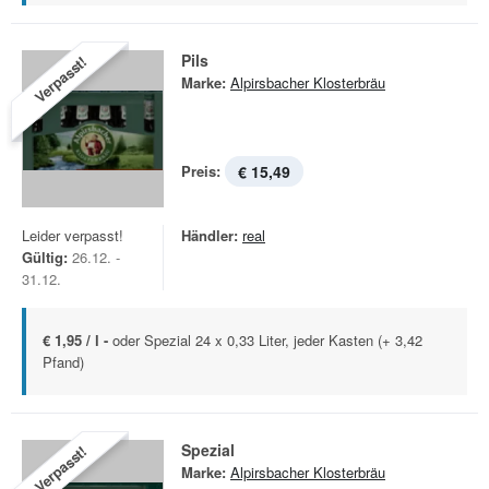
Pils
Verpasst!
Marke:
Alpirsbacher Klosterbräu
Preis:
€ 15,49
Leider verpasst!
Händler:
real
Gültig:
26.12. -
31.12.
€ 1,95 / l -
oder Spezial 24 x 0,33 Liter, jeder Kasten (+ 3,42
Pfand)
Spezial
Verpasst!
Marke:
Alpirsbacher Klosterbräu