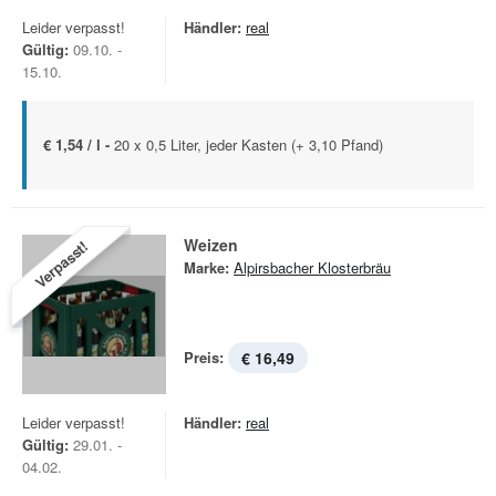
Leider verpasst!
Händler:
real
Gültig:
09.10. -
15.10.
€ 1,54 / l -
20 x 0,5 Liter, jeder Kasten (+ 3,10 Pfand)
Weizen
Verpasst!
Marke:
Alpirsbacher Klosterbräu
Preis:
€ 16,49
Leider verpasst!
Händler:
real
Gültig:
29.01. -
04.02.