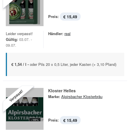
Preis:
€ 15,49
Leider verpasst!
Händler:
real
Gültig:
03.07. -
09.07.
€ 1,54 / l -
oder Pils 20 x 0,5 Liter, jeder Kasten (+ 3,10 Pfand)
Kloster Helles
Verpasst!
Marke:
Alpirsbacher Klosterbräu
Preis:
€ 15,49