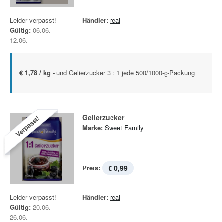
Leider verpasst!
Händler:
real
Gültig:
06.06. -
12.06.
€ 1,78 / kg -
und Gelierzucker 3 : 1 jede 500/1000-g-Packung
Gelierzucker
Verpasst!
Marke:
Sweet Family
Preis:
€ 0,99
Leider verpasst!
Händler:
real
Gültig:
20.06. -
26.06.