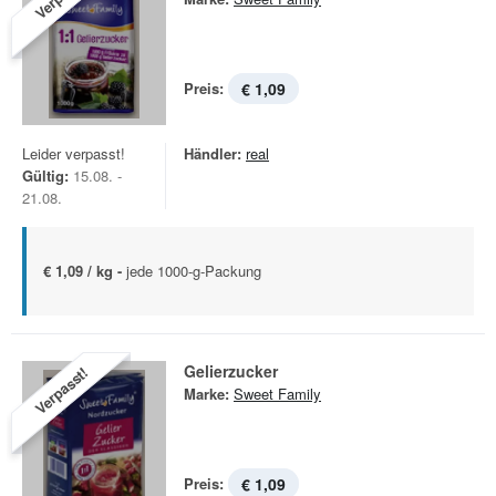
Preis:
€ 1,09
Leider verpasst!
Händler:
real
Gültig:
15.08. -
21.08.
€ 1,09 / kg -
jede 1000-g-Packung
Gelierzucker
Verpasst!
Marke:
Sweet Family
Preis:
€ 1,09