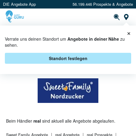
DIE Angebote App
56.199.446 Prospekte & Angebote
St
×
PROSPEKTE
ANGEBOTE
CASHBACK
Verrate uns deinen Standort um
Angebote in deiner Nähe
zu
sehen.
SWEET FAMILY BEI REAL -
ANGEBOTE & AKTIONEN
Standort festlegen
Beim Händler
real
sind aktuell alle Angebote abgelaufen.
Sweet Family
Angebote
real
Angebote
real
Prospekte