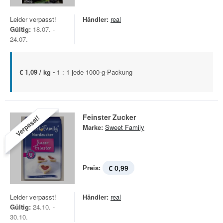
Leider verpasst!
Händler:
real
Gültig:
18.07. -
24.07.
€ 1,09 / kg -
1 : 1 jede 1000-g-Packung
Feinster Zucker
Verpasst!
Marke:
Sweet Family
Preis:
€ 0,99
Leider verpasst!
Händler:
real
Gültig:
24.10. -
30.10.