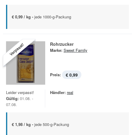
€ 0,99 / kg -
jede 1000-g-Packung
Rohrzucker
Verpasst!
Marke:
Sweet Family
Preis:
€ 0,99
Leider verpasst!
Händler:
real
Gültig:
01.08. -
07.08.
€ 1,98 / kg -
jede 500-g-Packung