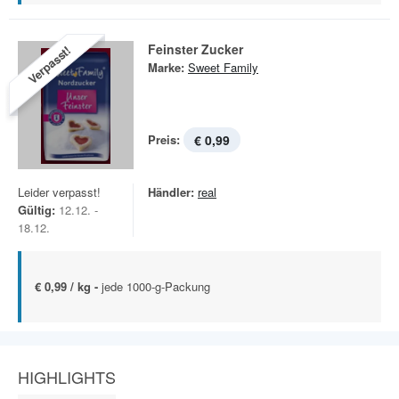
Feinster Zucker
Verpasst!
Marke:
Sweet Family
Preis:
€ 0,99
Leider verpasst!
Händler:
real
Gültig:
12.12. -
18.12.
€ 0,99 / kg -
jede 1000-g-Packung
HIGHLIGHTS