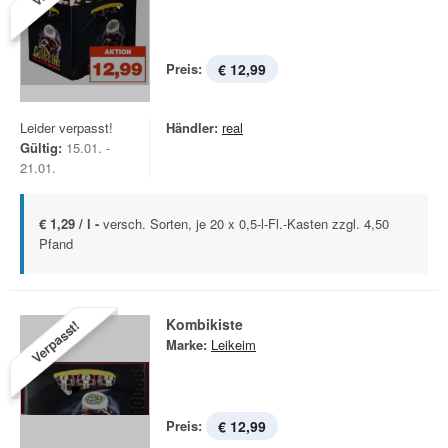
Preis:
€ 12,99
Leider verpasst!
Händler:
real
Gültig:
15.01. -
21.01.
€ 1,29 / l -
versch. Sorten, je 20 x 0,5-l-Fl.-Kasten zzgl. 4,50
Pfand
Kombikiste
Verpasst!
Marke:
Leikeim
Preis:
€ 12,99