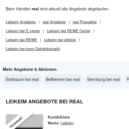
Beim Händler
real
sind aktuell alle Angebote abgelaufen.
Leikeim
Angebote
real
Angebote
real
Prospekte
Leikeim bei E center
Leikeim bei REWE Center
Leikeim bei REWE
Leikeim bei alldrink
Leikeim bei toom Getränkemarkt
Mehr Angebote & Aktionen:
Eichbaum bei real
Bellheimer bei real
Sternburg bei real
P
LEIKEIM ANGEBOTE BEI REAL
Kombikiste
Verpasst!
Marke:
Leikeim