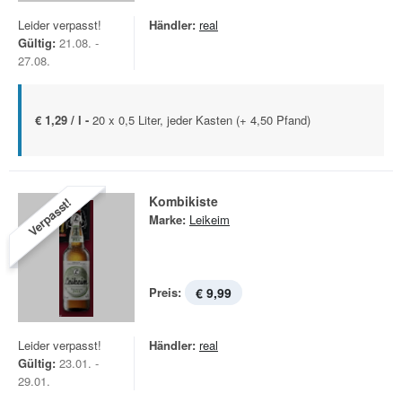
Leider verpasst!
Händler:
real
Gültig:
21.08. -
27.08.
€ 1,29 / l -
20 x 0,5 Liter, jeder Kasten (+ 4,50 Pfand)
Kombikiste
Verpasst!
Marke:
Leikeim
Preis:
€ 9,99
Leider verpasst!
Händler:
real
Gültig:
23.01. -
29.01.