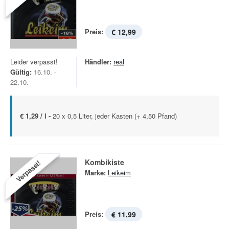
Preis:
€ 12,99
Leider verpasst!
Händler:
real
Gültig:
16.10. -
22.10.
€ 1,29 / l -
20 x 0,5 Liter, jeder Kasten (+ 4,50 Pfand)
Kombikiste
Verpasst!
Marke:
Leikeim
Preis:
€ 11,99