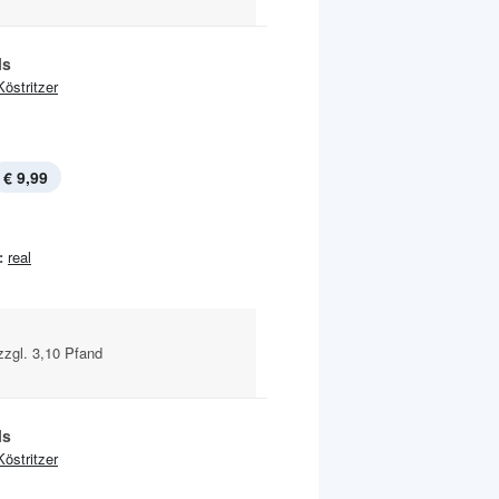
ls
Köstritzer
€ 9,99
:
real
 zzgl. 3,10 Pfand
ls
Köstritzer