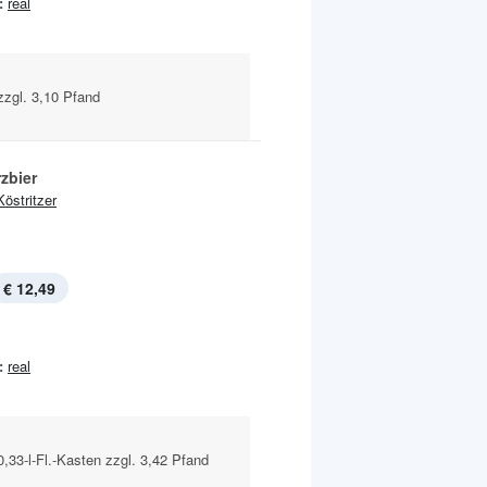
:
real
 zzgl. 3,10 Pfand
zbier
Köstritzer
€ 12,49
:
real
0,33-l-Fl.-Kasten zzgl. 3,42 Pfand