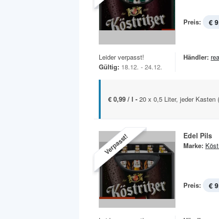
Preis:
€ 9
Leider verpasst!
Händler:
rea
Gültig:
18.12. - 24.12.
€ 0,99 / l -
20 x 0,5 Liter, jeder Kasten
Edel Pils
Verpasst!
Marke:
Köstr
Preis:
€ 9