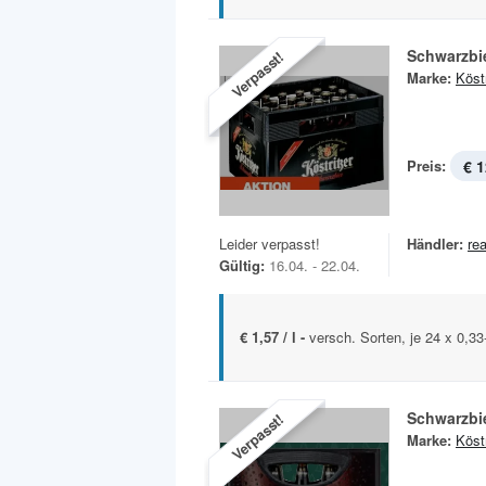
Schwarzbi
Verpasst!
Marke:
Köstr
Preis:
€ 1
Leider verpasst!
Händler:
rea
Gültig:
16.04. - 22.04.
€ 1,57 / l -
versch. Sorten, je 24 x 0,33
Schwarzbi
Verpasst!
Marke:
Köstr