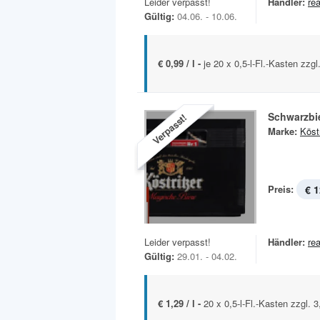
Leider verpasst!
Händler:
rea
Gültig:
04.06. - 10.06.
€ 0,99 / l -
je 20 x 0,5-l-Fl.-Kasten zzg
Schwarzbi
Verpasst!
Marke:
Köstr
Preis:
€ 1
Leider verpasst!
Händler:
rea
Gültig:
29.01. - 04.02.
€ 1,29 / l -
20 x 0,5-l-Fl.-Kasten zzgl. 