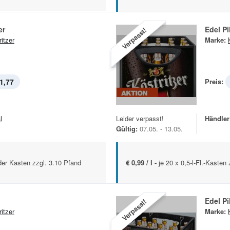
er
Edel Pi
Verpasst!
itzer
Marke:
1,77
Preis:
l
Leider verpasst!
Händler
Gültig:
07.05. - 13.05.
jeder Kasten zzgl. 3.10 Pfand
€ 0,99 / l -
je 20 x 0,5-l-Fl.-Kasten
Edel Pi
Verpasst!
itzer
Marke: