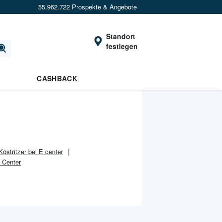
55.962.722 Prospekte & Angebote
Standort
festlegen
CASHBACK
Köstritzer bei E center
 Center