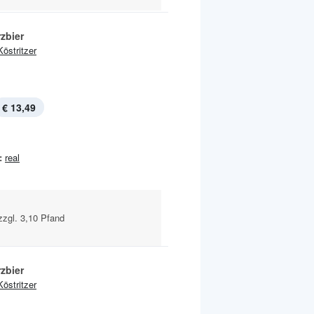
zbier
Köstritzer
€ 13,49
:
real
 zzgl. 3,10 Pfand
zbier
Köstritzer