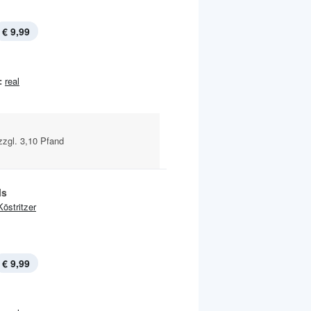
€ 9,99
:
real
 zzgl. 3,10 Pfand
ls
Köstritzer
€ 9,99