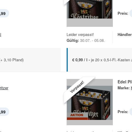
,99
Preis:
l
Leider verpasst!
Händler
Gültig:
30.07. - 05.08.
 (+ 3,10 Pfand)
€ 0,99 / l -
je 20 x 0,5-l-Fl.-Kasten
Edel Pi
Verpasst!
itzer
Marke:
,99
Preis: