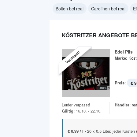
Bolten bei real
Carolinen bei real
E
KÖSTRITZER ANGEBOTE BE
Edel Pils
Verpasst!
Marke:
Köstr
Preis:
€ 9
Leider verpasst!
Händler:
rea
Gültig:
16.10. - 22.10.
€ 0,99 / l -
20 x 0,5 Liter, jeder Kasten