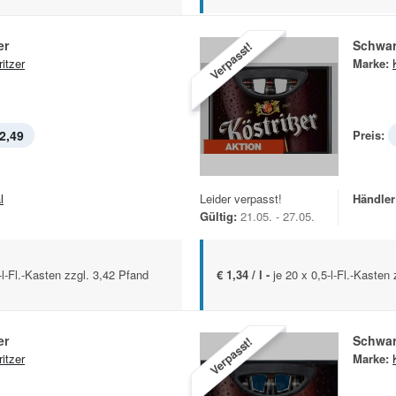
er
Schwar
Verpasst!
itzer
Marke:
2,49
Preis:
l
Leider verpasst!
Händler
Gültig:
21.05. - 27.05.
-l-Fl.-Kasten zzgl. 3,42 Pfand
€ 1,34 / l -
je 20 x 0,5-l-Fl.-Kasten
er
Schwar
Verpasst!
itzer
Marke: