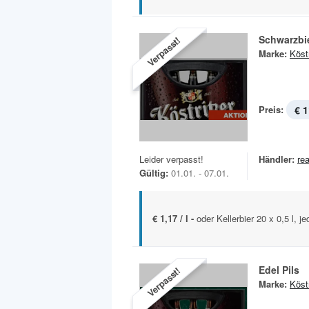
Schwarzbi
Verpasst!
Marke:
Köstr
Preis:
€ 1
Leider verpasst!
Händler:
rea
Gültig:
01.01. - 07.01.
€ 1,17 / l -
oder Kellerbier 20 x 0,5 l, 
Edel Pils
Verpasst!
Marke:
Köstr