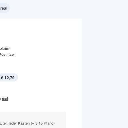
real
zbier
Köstritzer
€ 12,79
:
real
 Liter, jeder Kasten (+ 3,10 Pfand)