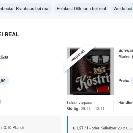
inbecker Brauhaus bei real
Feinkost Dittmann bei real
Welde bei 
I REAL
Schwar
Verpasst!
itzer
Marke:
,99
Preis:
l
Leider verpasst!
Händler
Gültig:
06.11. - 12.11.
 (+ 3,10 Pfand)
€ 1,27 / l -
oder Kellerbier 20 x 0,5