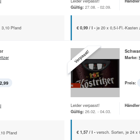
l
Leider verpasst!
Händler
Gültig:
27.08. - 02.09.
l. 3,10 Pfand
€ 0,99 / l -
je 20 x 0,5-l-Fl.-Kasten
er
Schwar
Verpasst!
itzer
Marke:
2,99
Preis:
Leider verpasst!
Händler
l
Gültig:
26.02. - 04.03.
€ 1,57 / l -
versch. Sorten, je 24 x 
3,10 Pfand