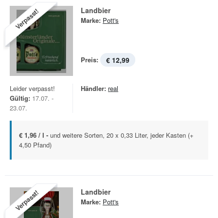
Landbier
Verpasst!
Marke:
Pott's
Preis:
€ 12,99
Leider verpasst!
Händler:
real
Gültig:
17.07. -
23.07.
€ 1,96 / l -
und weitere Sorten, 20 x 0,33 Liter, jeder Kasten (+
4,50 Pfand)
Landbier
Verpasst!
Marke:
Pott's