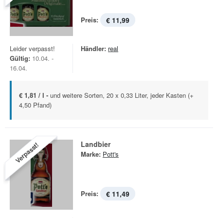
Preis:
€ 11,99
Leider verpasst!
Händler:
real
Gültig:
10.04. -
16.04.
€ 1,81 / l -
und weitere Sorten, 20 x 0,33 Liter, jeder Kasten (+
4,50 Pfand)
Landbier
Verpasst!
Marke:
Pott's
Preis:
€ 11,49