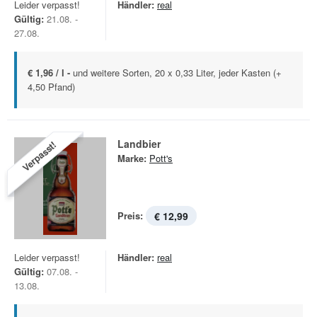
Leider verpasst!
Händler:
real
Gültig:
21.08. -
27.08.
€ 1,96 / l -
und weitere Sorten, 20 x 0,33 Liter, jeder Kasten (+
4,50 Pfand)
Landbier
Verpasst!
Marke:
Pott's
Preis:
€ 12,99
Leider verpasst!
Händler:
real
Gültig:
07.08. -
13.08.