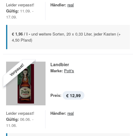
Leider verpasst!
Händler:
real
Gültig:
11.09. -
17.09.
€ 1,96 / l -
und weitere Sorten, 20 x 0,33 Liter, jeder Kasten (+
4,50 Pfand)
Landbier
Verpasst!
Marke:
Pott's
Preis:
€ 12,99
Leider verpasst!
Händler:
real
Gültig:
06.06. -
11.06.