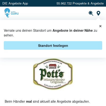
DIE Angebote App
55.962.722 Prospekte & Angebote
St
×
PROSPEKTE
ANGEBOTE
CASHBACK
Verrate uns deinen Standort um
Angebote in deiner Nähe
zu
sehen.
POTT'S BEI REAL - ANGEBOTE &
AKTIONEN
Standort festlegen
Beim Händler
real
sind aktuell alle Angebote abgelaufen.