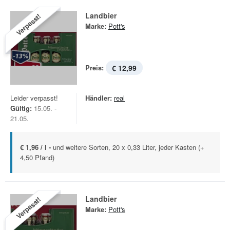
Landbier
Verpasst!
Marke:
Pott's
Preis:
€ 12,99
Leider verpasst!
Händler:
real
Gültig:
15.05. -
21.05.
€ 1,96 / l -
und weitere Sorten, 20 x 0,33 Liter, jeder Kasten (+
4,50 Pfand)
Landbier
Verpasst!
Marke:
Pott's