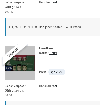
Leider verpasst!
Händler:
real
Gültig:
14.11. -
20.11.
€ 1,74 / l -
20 x 0.33 Liter, jeder Kasten + 4.50 Pfand
Landbier
Verpasst!
Marke:
Pott's
Preis:
€ 12,99
Leider verpasst!
Händler:
real
Gültig:
24.04. -
30.04.