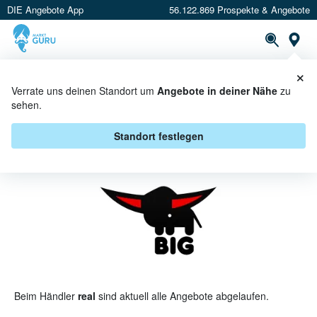
DIE Angebote App
56.122.869 Prospekte & Angebote
St
×
PROSPEKTE
ANGEBOTE
CASHBACK
Verrate uns deinen Standort um
Angebote in deiner Nähe
zu
sehen.
BIG BEI REAL - ANGEBOTE &
AKTIONEN
Standort festlegen
Beim Händler
real
sind aktuell alle Angebote abgelaufen.