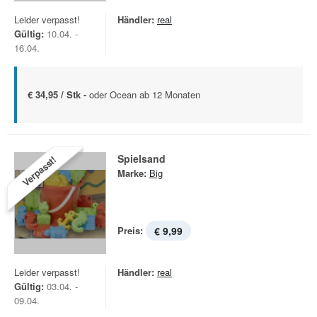
Leider verpasst!
Händler:
real
Gültig:
10.04. -
16.04.
€ 34,95 / Stk -
oder Ocean ab 12 Monaten
Spielsand
Verpasst!
Marke:
Big
Preis:
€ 9,99
Leider verpasst!
Händler:
real
Gültig:
03.04. -
09.04.