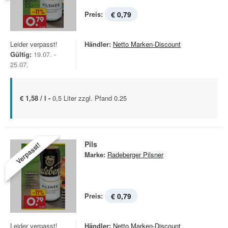
Preis:
€ 0,79
Leider verpasst!
Händler:
Netto Marken-Discount
Gültig:
19.07. -
25.07.
€ 1,58 / l -
0,5 Liter zzgl. Pfand 0.25
Pils
Verpasst!
Marke:
Radeberger Pilsner
Preis:
€ 0,79
Leider verpasst!
Händler:
Netto Marken-Discount