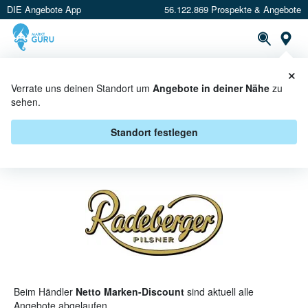
DIE Angebote App
56.122.869 Prospekte & Angebote
St
×
PROSPEKTE
ANGEBOTE
CASHBACK
Verrate uns deinen Standort um
Angebote in deiner Nähe
zu
sehen.
RADEBERGER PILSNER BEI
NETTO MARKEN-DISCOUNT -
Standort festlegen
ANGEBOTE & AKTIONEN
Beim Händler
Netto Marken-Discount
sind aktuell alle
Angebote abgelaufen.