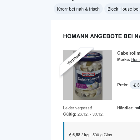
Knorr bei nah & frisch
Block House bei 
HOMANN ANGEBOTE BEI NA
Gabelroll
Verpasst!
Marke:
Hom
Preis:
€ 3
Leider verpasst!
Händler:
na
Gültig:
26.12. - 30.12.
€ 6,98 / kg -
500-g-Glas