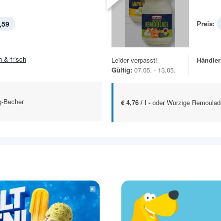
,59
Preis:
h & frisch
Leider verpasst!
Händler
Gültig:
07.05. - 13.05.
g-Becher
€ 4,76 / l -
oder Würzige Remoulad