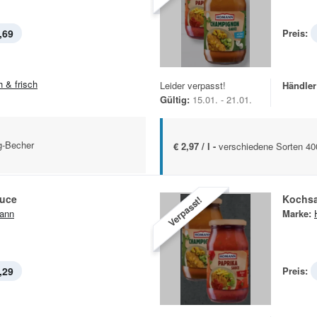
,69
Preis:
h & frisch
Leider verpasst!
Händler
Gültig:
15.01. - 21.01.
g-Becher
€ 2,97 / l -
verschiedene Sorten 40
auce
Kochs
Verpasst!
ann
Marke:
,29
Preis: