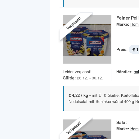
Feiner Pell
Verpasst!
Marke:
Hom
Preis:
€ 1
Leider verpasst!
Händler:
na
Gültig:
26.12. - 30.12.
€ 4,22 / kg -
mit Ei & Gurke, Kartoffel
Nudelsalat mit Schinkenwürfel 400-g-B
Salat
Verpasst!
Marke:
Hom