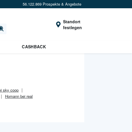
56.122.869 Prospekte & Angebote
Standort
festlegen
CASHBACK
i sky coop
Homann bei real