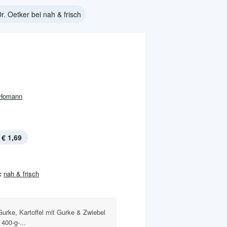
r. Oetker bei nah & frisch
Homann
€ 1,69
:
nah & frisch
 Gurke, Kartoffel mit Gurke & Zwiebel
400-g-...