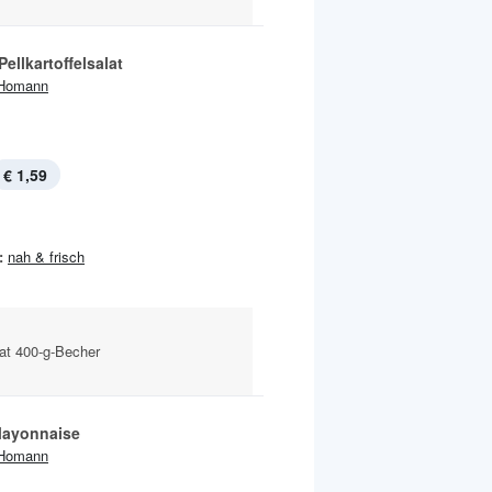
Pellkartoffelsalat
Homann
€ 1,59
:
nah & frisch
lat 400-g-Becher
Mayonnaise
Homann