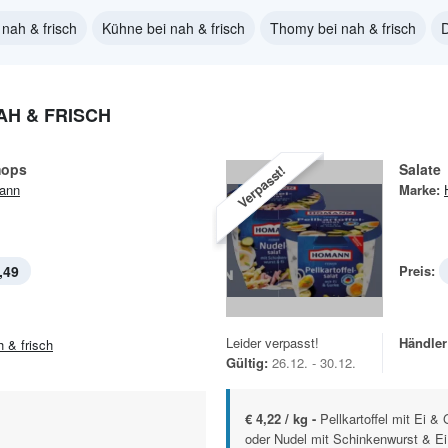
nah & frisch
Kühne bei nah & frisch
Thomy bei nah & frisch
D
H & FRISCH
mops
Salate
Verpasst!
ann
Marke:
,49
Preis:
Leider verpasst!
Händler
h & frisch
Gültig:
26.12. - 30.12.
€ 4,22 / kg -
Pellkartoffel mit Ei &
oder Nudel mit Schinkenwurst & Ei 