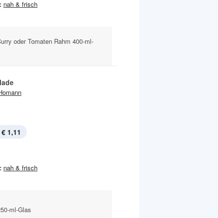
:
nah & frisch
Curry oder Tomaten Rahm 400-ml-
lade
Homann
€ 1,11
:
nah & frisch
250-ml-Glas