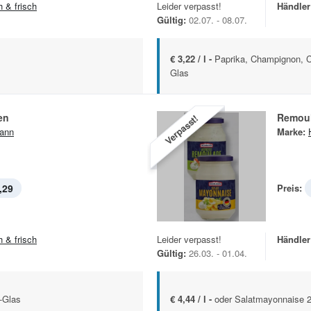
h & frisch
Leider verpasst!
Händler
Gültig:
02.07. - 08.07.
€ 3,22 / l -
Paprika, Champignon, 
Glas
en
Remou
Verpasst!
ann
Marke:
,29
Preis:
h & frisch
Leider verpasst!
Händler
Gültig:
26.03. - 01.04.
-Glas
€ 4,44 / l -
oder Salatmayonnaise 