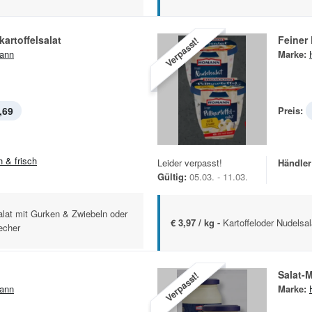
kartoffelsalat
Feiner 
Verpasst!
ann
Marke:
,69
Preis:
h & frisch
Leider verpasst!
Händler
Gültig:
05.03. - 11.03.
salat mit Gurken & Zwiebeln oder
€ 3,97 / kg -
Kartoffeloder Nudelsa
echer
Salat-
Verpasst!
ann
Marke: