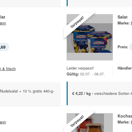
lat
Salat
Verpasst!
ann
Marke:
,69
Preis:
Leider verpasst!
Händler
h & frisch
Gültig:
02.07. - 08.07.
Nudelsalat + 10 % gratis 440-g-
€ 4,22 / kg -
verschiedene Sorten 
Kochs
Verpasst!
ann
Marke: