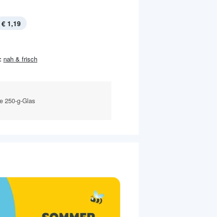
€ 1,19
:
nah & frisch
e 250-g-Glas