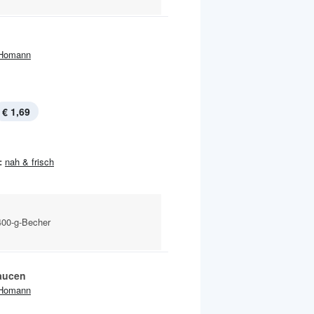
Homann
€ 1,69
:
nah & frisch
400-g-Becher
aucen
Homann