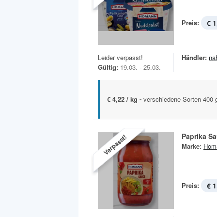
Preis:
€ 1
Leider verpasst!
Händler:
na
Gültig:
19.03. - 25.03.
€ 4,22 / kg -
verschiedene Sorten 400-
Paprika S
Verpasst!
Marke:
Hom
Preis:
€ 1