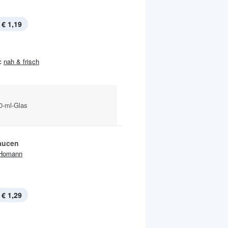
€ 1,19
:
nah & frisch
0-ml-Glas
aucen
Homann
€ 1,29