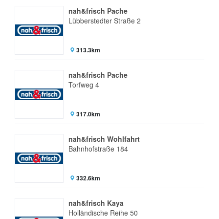
nah&frisch Pache
Lübberstedter Straße 2
313.3km
nah&frisch Pache
Torfweg 4
317.0km
nah&frisch Wohlfahrt
Bahnhofstraße 184
332.6km
nah&frisch Kaya
Holländische Reihe 50