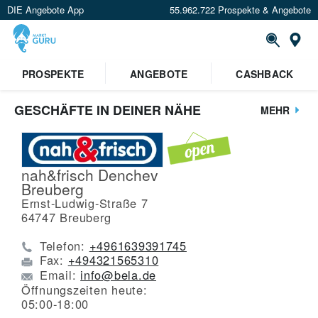
DIE Angebote App
55.962.722 Prospekte & Angebote
St
PROSPEKTE
ANGEBOTE
CASHBACK
GESCHÄFTE IN DEINER NÄHE
MEHR
nah&frisch Denchev
Breuberg
Ernst-Ludwig-Straße 7
64747
Breuberg
Telefon:
+4961639391745
Fax:
+494321565310
Email:
info@bela.de
Öffnungszeiten heute:
05:00-18:00