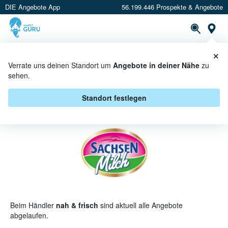
DIE Angebote App
56.199.446 Prospekte & Angebote
St
×
PROSPEKTE
ANGEBOTE
CASHBACK
Verrate uns deinen Standort um
Angebote in deiner Nähe
zu
sehen.
SACHSENMILCH BEI NAH &
FRISCH - ANGEBOTE & AKTIONEN
Standort festlegen
Beim Händler
nah & frisch
sind aktuell alle Angebote
abgelaufen.