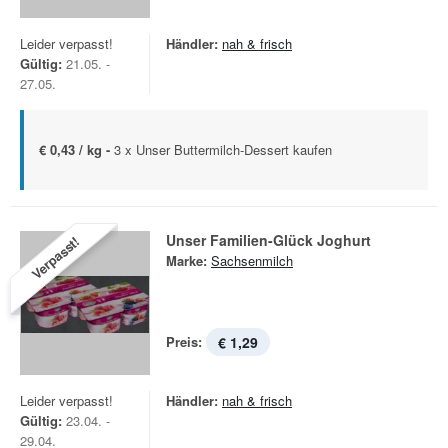
Leider verpasst!
Händler:
nah & frisch
Gültig:
21.05. -
27.05.
€ 0,43 / kg -
3 x Unser Buttermilch-Dessert kaufen
Unser Familien-Glück Joghurt
Verpasst!
Marke:
Sachsenmilch
Preis:
€ 1,29
Leider verpasst!
Händler:
nah & frisch
Gültig:
23.04. -
29.04.