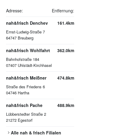
Adresse:
Entfernung:
nah&frisch Denchev
161.4km
Ernst-Ludwig-Straße 7
64747
Breuberg
nah&frisch Wohlfahrt
362.0km
Bahnhofstraße 184
07407
Uhlstädt-Kirchhasel
nah&frisch Meißner
474.8km
Straße des Friedens 6
04746
Hartha
nah&frisch Pache
488.9km
Lübberstedter Straße 2
21272
Egestorf
Alle
nah & frisch
Filialen