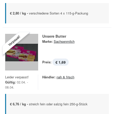
€ 2,80 / kg -
verschiedene Sorten 4 x 115-g-Packung
Unsere Butter
Verpasst!
Marke:
Sachsenmilch
Preis:
€ 1,69
Leider verpasst!
Händler:
nah & frisch
Gültig:
02.04. -
08.04.
€ 6,76 / kg -
streich fein oder salzig fein 250-g-Stück