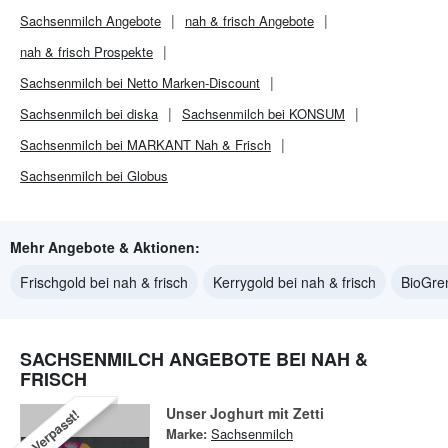
Sachsenmilch
Angebote
nah & frisch
Angebote
nah & frisch
Prospekte
Sachsenmilch bei Netto Marken-Discount
Sachsenmilch bei diska
Sachsenmilch bei KONSUM
Sachsenmilch bei MARKANT Nah & Frisch
Sachsenmilch bei Globus
Mehr Angebote & Aktionen:
Frischgold bei nah & frisch
Kerrygold bei nah & frisch
BioGren
SACHSENMILCH ANGEBOTE BEI NAH &
FRISCH
Unser Joghurt mit Zetti
Verpasst!
Marke:
Sachsenmilch