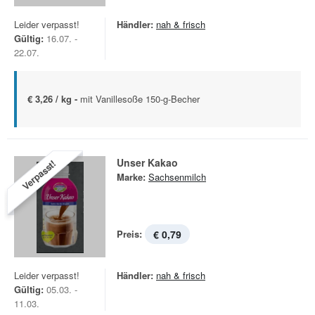
Leider verpasst!
Händler:
nah & frisch
Gültig:
16.07. -
22.07.
€ 3,26 / kg -
mit Vanillesoße 150-g-Becher
Unser Kakao
Verpasst!
Marke:
Sachsenmilch
Preis:
€ 0,79
Leider verpasst!
Händler:
nah & frisch
Gültig:
05.03. -
11.03.