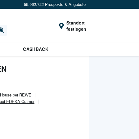
55.962.722 Prospekte & Angebote
Standort
festlegen
CASHBACK
EN
 House bei REWE
 bei EDEKA Cramer