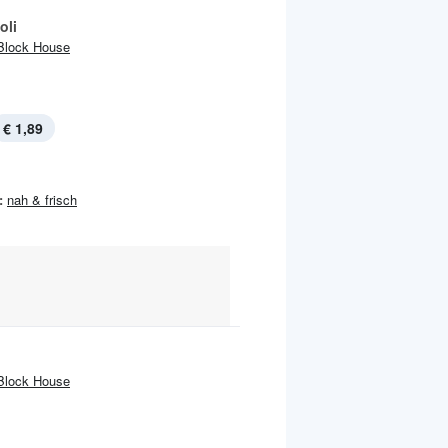
oli
Block House
€ 1,89
:
nah & frisch
Block House