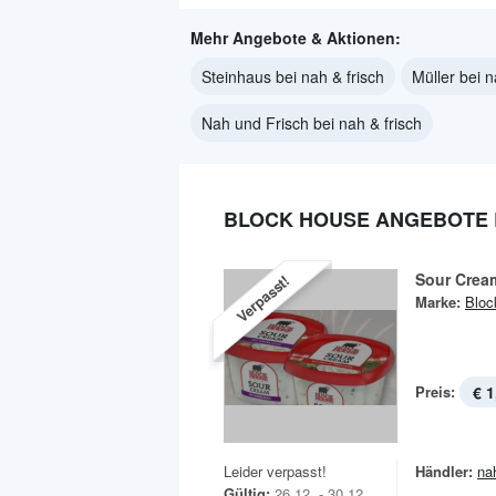
Mehr Angebote & Aktionen:
Steinhaus bei nah & frisch
Müller bei n
Nah und Frisch bei nah & frisch
BLOCK HOUSE ANGEBOTE B
Sour Crea
Verpasst!
Marke:
Bloc
Preis:
€ 1
Leider verpasst!
Händler:
na
Gültig:
26.12. - 30.12.