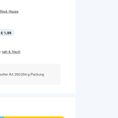
Block House
€ 1,99
:
nah & frisch
butter Art 250/254-g-Packung