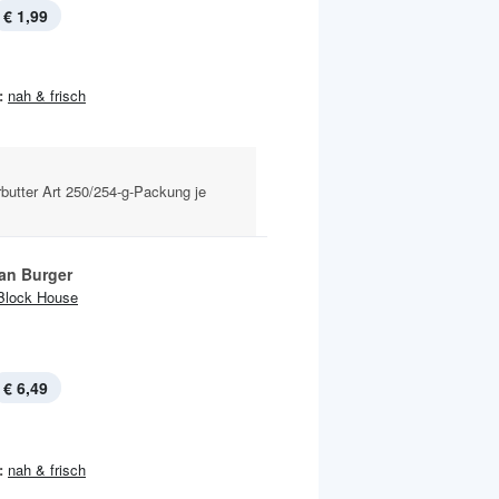
€ 1,99
:
nah & frisch
butter Art 250/254-g-Packung je
an Burger
Block House
€ 6,49
:
nah & frisch