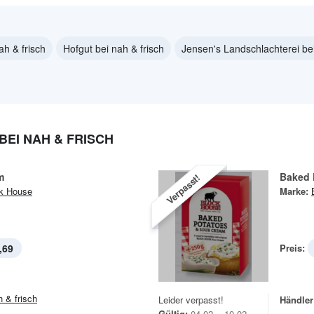
ah & frisch
Hofgut bei nah & frisch
Jensen's Landschlachterei bei
EI NAH & FRISCH
m
Baked 
Verpasst!
k House
Marke:
,69
Preis:
h & frisch
Leider verpasst!
Händler
Gültig:
04.02. - 10.02.