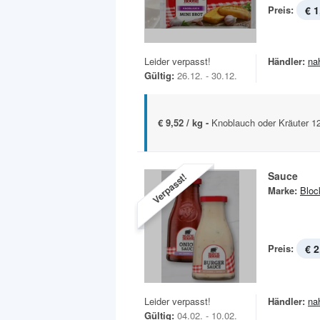
Preis:
€ 1
Leider verpasst!
Händler:
na
Gültig:
26.12. - 30.12.
€ 9,52 / kg -
Knoblauch oder Kräuter 1
Sauce
Verpasst!
Marke:
Bloc
Preis:
€ 2
Leider verpasst!
Händler:
na
Gültig:
04.02. - 10.02.