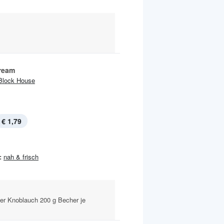
ream
Block House
€ 1,79
:
nah & frisch
der Knoblauch 200 g Becher je