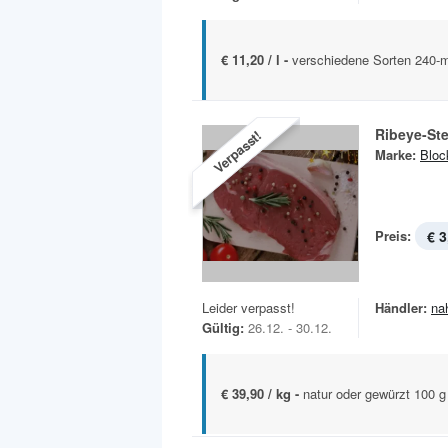
€ 11,20 / l -
verschiedene Sorten 240-m
Ribeye-St
Verpasst!
Marke:
Bloc
Preis:
€ 3
Leider verpasst!
Händler:
na
Gültig:
26.12. - 30.12.
€ 39,90 / kg -
natur oder gewürzt 100 g