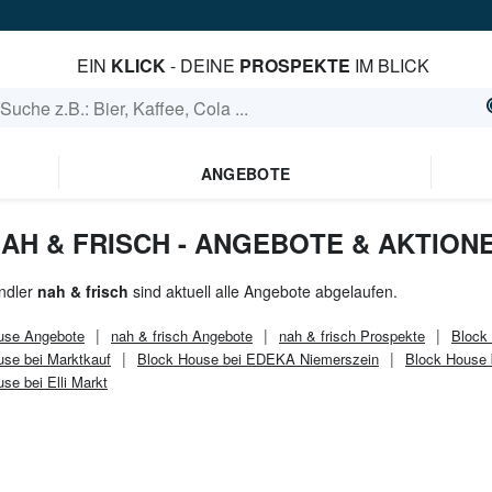
EIN
KLICK
- DEINE
PROSPEKTE
IM BLICK
ANGEBOTE
AH & FRISCH - ANGEBOTE & AKTION
ndler
nah & frisch
sind aktuell alle Angebote abgelaufen.
use
Angebote
nah & frisch
Angebote
nah & frisch
Prospekte
Block
use bei Marktkauf
Block House bei EDEKA Niemerszein
Block House
se bei Elli Markt