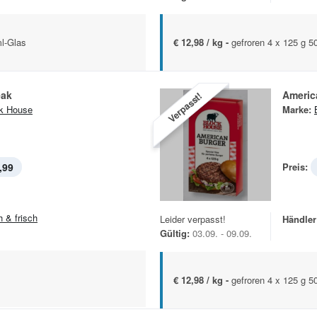
l-Glas
€ 12,98 / kg -
gefroren 4 x 125 g 
eak
Americ
Verpasst!
k House
Marke:
,99
Preis:
h & frisch
Leider verpasst!
Händler
Gültig:
03.09. - 09.09.
€ 12,98 / kg -
gefroren 4 x 125 g 