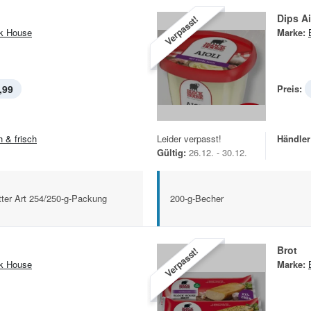
Dips Ai
Verpasst!
k House
Marke:
,99
Preis:
h & frisch
Leider verpasst!
Händler
Gültig:
26.12. - 30.12.
tter Art 254/250-g-Packung
200-g-Becher
Brot
Verpasst!
k House
Marke: