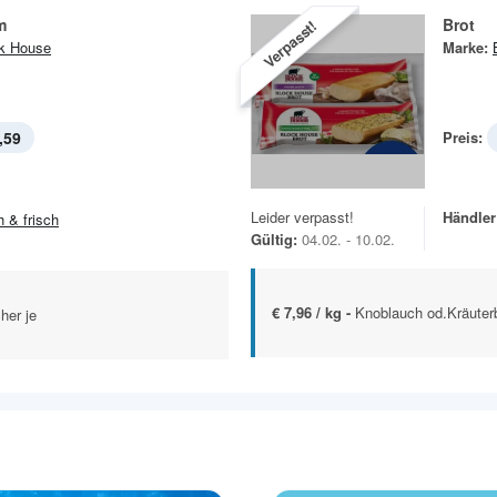
m
Brot
Verpasst!
k House
Marke:
,59
Preis:
Leider verpasst!
Händler
h & frisch
Gültig:
04.02. - 10.02.
€ 7,96 / kg -
Knoblauch od.Kräuter
her je