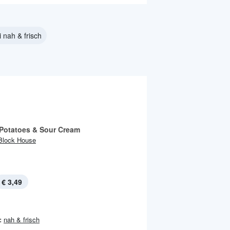
 nah & frisch
Potatoes & Sour Cream
Block House
€ 3,49
:
nah & frisch