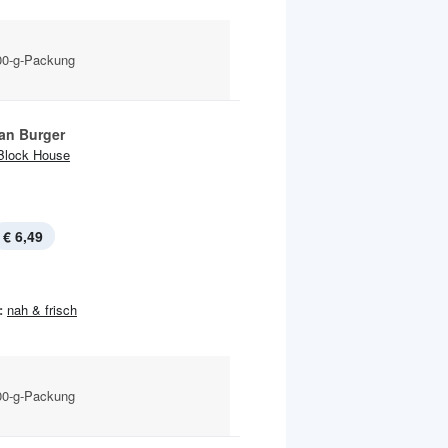
500-g-Packung
an Burger
Block House
€ 6,49
:
nah & frisch
500-g-Packung