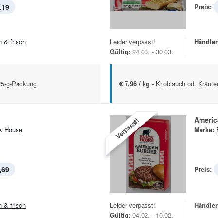
,19
Preis:
h & frisch
Leider verpasst!
Händler
Gültig:
24.03. - 30.03.
25-g-Packung
€ 7,96 / kg -
Knoblauch od. Kräuter
Americ
Verpasst!
k House
Marke:
,69
Preis:
h & frisch
Leider verpasst!
Händler
Gültig:
04.02. - 10.02.