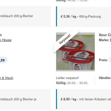
Knoblauch 200-g-Becher
€ 5,36 / kg -
650-g-Packung
m
Sour C
Verpasst!
k House
Marke:
,59
Preis:
h & frisch
Leider verpasst!
Händler
Gültig:
24.03. - 30.03.
Knoblauch 200 g Becher je
€ 8,95 / kg -
mit feinen Kräutern o