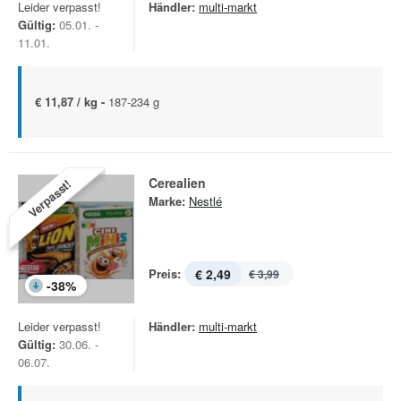
Leider verpasst!
Händler:
multi-markt
Gültig:
05.01. -
11.01.
€ 11,87 / kg -
187-234 g
Cerealien
Verpasst!
Marke:
Nestlé
Preis:
€ 2,49
€ 3,99
-
38
%
Leider verpasst!
Händler:
multi-markt
Gültig:
30.06. -
06.07.