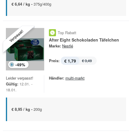
€ 6,64 / kg -
375g/400g
Verpasst!
Top Rabatt
After Eight Schokoladen Täfelchen
Marke:
Nestlé
Preis:
€ 1,79
€ 3,49
-
49
%
Leider verpasst!
Händler:
multi-markt
Gültig:
12.01. -
18.01.
€ 8,95 / kg -
200g