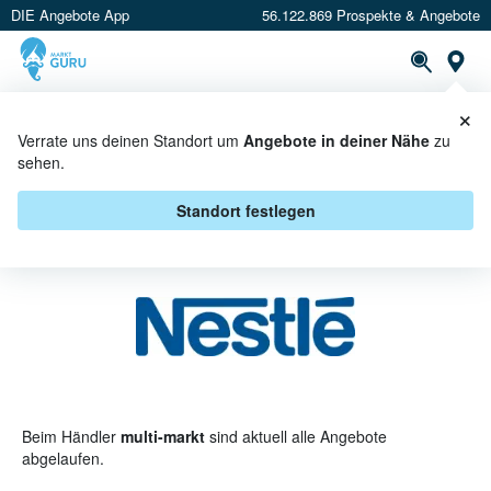
DIE Angebote App
56.122.869 Prospekte & Angebote
St
×
PROSPEKTE
ANGEBOTE
CASHBACK
Verrate uns deinen Standort um
Angebote in deiner Nähe
zu
sehen.
NESTLÉ BEI MULTI-MARKT -
ANGEBOTE & AKTIONEN
Standort festlegen
Beim Händler
multi-markt
sind aktuell alle Angebote
abgelaufen.