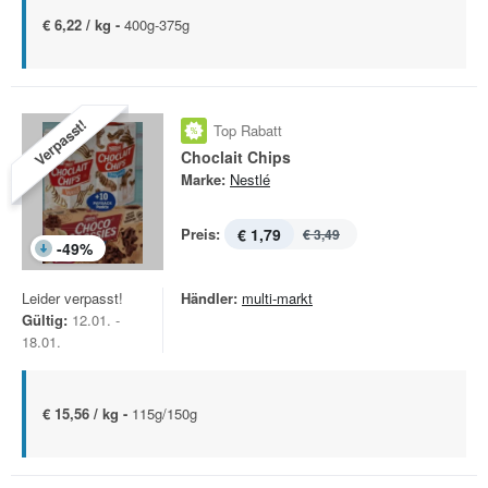
€ 6,22 / kg -
400g-375g
Verpasst!
Top Rabatt
Choclait Chips
Marke:
Nestlé
Preis:
€ 1,79
€ 3,49
-
49
%
Leider verpasst!
Händler:
multi-markt
Gültig:
12.01. -
18.01.
€ 15,56 / kg -
115g/150g