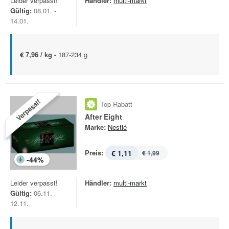
Leider verpasst!
Händler:
multi-markt
Gültig:
08.01. -
14.01.
€ 7,96 / kg -
187-234 g
Verpasst!
Top Rabatt
After Eight
Marke:
Nestlé
Preis:
€ 1,11
€ 1,99
-
44
%
Leider verpasst!
Händler:
multi-markt
Gültig:
06.11. -
12.11.