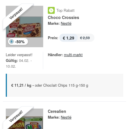
Verpasst!
Top Rabatt
Choco Crossies
Marke:
Nestlé
Preis:
€ 1,29
€ 2,59
-
50
%
Leider verpasst!
Händler:
multi-markt
Gültig:
04.02. -
10.02.
€ 11,21 / kg -
oder Choclait Chips 115 g-150 g
Cerealien
Verpasst!
Marke:
Nestlé