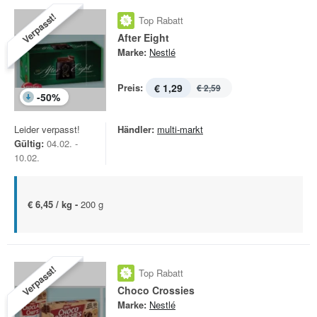
Verpasst!
Top Rabatt
After Eight
Marke:
Nestlé
Preis:
€ 1,29
€ 2,59
-
50
%
Leider verpasst!
Händler:
multi-markt
Gültig:
04.02. -
10.02.
€ 6,45 / kg -
200 g
Verpasst!
Top Rabatt
Choco Crossies
Marke:
Nestlé