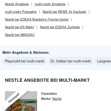
Nestlé
Angebote
multi-markt
Angebote
multi-markt
Prospekte
Nestlé bei REWE Ihr Kaufpark
Nestlé bei EDEKA Breidohr's Frische-Center
Nestlé bei Elli Markt
Nestlé bei EDEKA Zurheide
Nestlé bei WASGAU
Mehr Angebote & Aktionen:
Playmobil bei multi-markt
Dr. Oetker bei multi-markt
Langnese
NESTLÉ ANGEBOTE BEI MULTI-MARKT
Cerealien
Verpasst!
Marke:
Nestlé