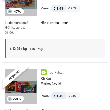
Preis:
€ 1,49
€ 2,79
-
47
%
Leider verpasst!
Händler:
multi-markt
Gültig:
26.05. -
01.06.
€ 12,95 / kg -
115-150g
Verpasst!
Top Rabatt
KitKat
Marke:
Nestlé
Preis:
€ 1,49
€ 2,99
-
50
%