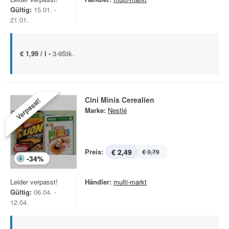
Gültig:
15.01. -
21.01.
€ 1,99 / l -
3-9Stk.
Cini Minis Cerealien
Verpasst!
Marke:
Nestlé
Preis:
€ 2,49
€ 3,79
-
34
%
Leider verpasst!
Händler:
multi-markt
Gültig:
06.04. -
12.04.