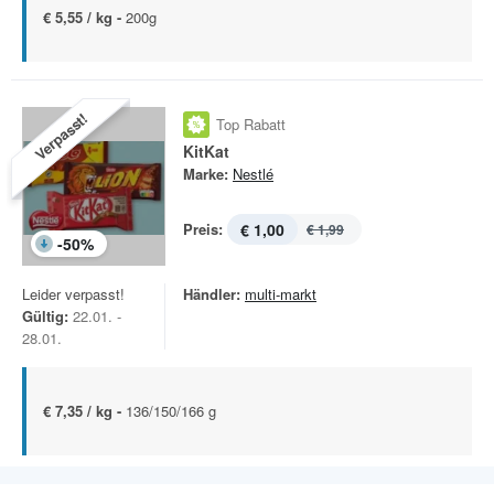
€ 5,55 / kg -
200g
Verpasst!
Top Rabatt
KitKat
Marke:
Nestlé
Preis:
€ 1,00
€ 1,99
-
50
%
Leider verpasst!
Händler:
multi-markt
Gültig:
22.01. -
28.01.
€ 7,35 / kg -
136/150/166 g