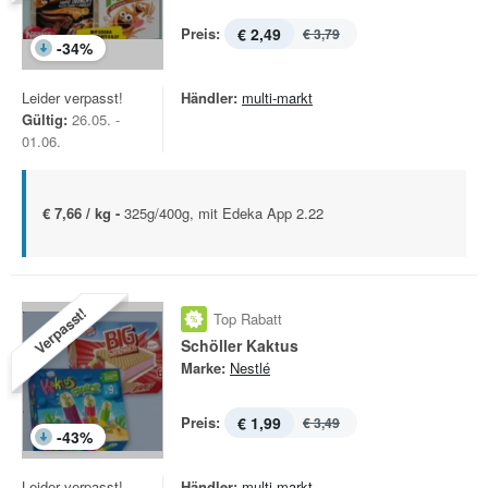
Preis:
€ 2,49
€ 3,79
-
34
%
Leider verpasst!
Händler:
multi-markt
Gültig:
26.05. -
01.06.
€ 7,66 / kg -
325g/400g, mit Edeka App 2.22
Verpasst!
Top Rabatt
Schöller Kaktus
Marke:
Nestlé
Preis:
€ 1,99
€ 3,49
-
43
%
Leider verpasst!
Händler:
multi-markt