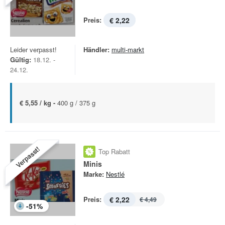
Preis:
€ 2,22
Leider verpasst!
Händler:
multi-markt
Gültig:
18.12. -
24.12.
€ 5,55 / kg -
400 g / 375 g
Verpasst!
Top Rabatt
Minis
Marke:
Nestlé
Preis:
€ 2,22
€ 4,49
-
51
%