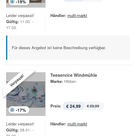
-
19
%
Leider verpasst!
Händler:
multi-markt
Gültig:
11.03. -
17.03.
Für dieses Angebot ist keine Beschreibung verfügbar.
Teeservice Windmühle
Verpasst!
Marke:
Hibben
Preis:
€ 24,99
€ 29,99
-
17
%
Leider verpasst!
Händler:
multi-markt
Gültig:
28.01. -
03.02.