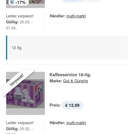
-
17
%
Leider verpasst!
Händler:
multi-markt
Gültig:
25.03. -
31.03.
12 tlg.
Kaffeeservice 18-tlg.
Verpasst!
Marke:
Gut & Günstig
Preis:
€ 12,99
Leider verpasst!
Händler:
multi-markt
Gültig:
25.02. -