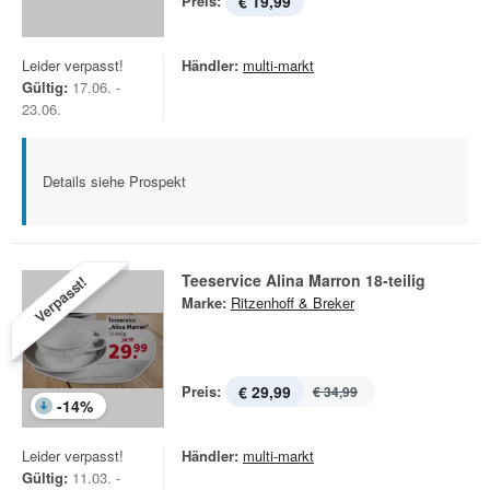
Preis:
€ 19,99
Leider verpasst!
Händler:
multi-markt
Gültig:
17.06. -
23.06.
Details siehe Prospekt
Teeservice Alina Marron 18-teilig
Verpasst!
Marke:
Ritzenhoff & Breker
Preis:
€ 29,99
€ 34,99
-
14
%
Leider verpasst!
Händler:
multi-markt
Gültig:
11.03. -