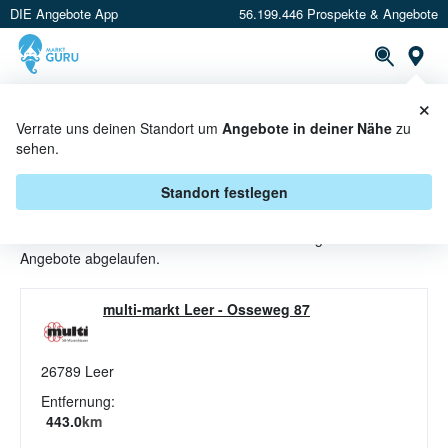
DIE Angebote App
56.199.446 Prospekte & Angebote
St
×
PROSPEKTE
ANGEBOTE
CASHBACK
Verrate uns deinen Standort um
Angebote in deiner Nähe
zu
sehen.
ESSGESCHIRR ANGEBOTE &
AKTIONEN BEI MULTI-MARKT
Standort festlegen
Beim Händler
multi-markt
sind aktuell alle Essgeschirr-
Angebote abgelaufen.
multi-markt Leer
-
Osseweg 87
26789
Leer
Entfernung:
443.0
km