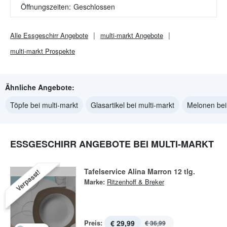
Öffnungszeiten:
Geschlossen
Alle
Essgeschirr
Angebote
multi-markt
Angebote
multi-markt
Prospekte
Ähnliche Angebote:
Töpfe bei multi-markt
Glasartikel bei multi-markt
Melonen bei
ESSGESCHIRR ANGEBOTE BEI MULTI-MARKT
Tafelservice Alina Marron 12 tlg.
Verpasst!
Marke:
Ritzenhoff & Breker
Preis:
€ 29,99
€ 36,99