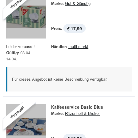
Verpasst!
Marke:
Gut & Günstig
Preis:
€ 17,99
Leider verpasst!
Händler:
multi-markt
Gültig:
08.04. -
14.04.
Für dieses Angebot ist keine Beschreibung verfügbar.
Kaffeeservice Basic Blue
Verpasst!
Marke:
Ritzenhoff & Breker