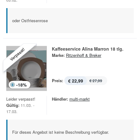
oder Ostfriesenrose
Kaffeeservice Alina Marron 18 tlg.
Verpasst!
Marke:
Ritzenhoff & Breker
Preis:
€ 22,99
€ 27,99
-
18
%
Leider verpasst!
Händler:
multi-markt
Gültig:
11.03. -
17.03.
Für dieses Angebot ist keine Beschreibung verfügbar.