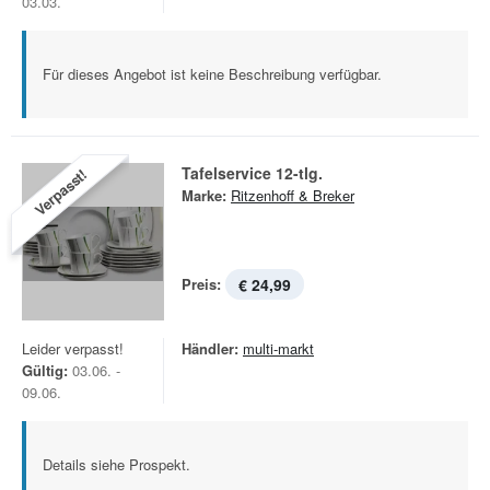
03.03.
Für dieses Angebot ist keine Beschreibung verfügbar.
Tafelservice 12-tlg.
Verpasst!
Marke:
Ritzenhoff & Breker
Preis:
€ 24,99
Leider verpasst!
Händler:
multi-markt
Gültig:
03.06. -
09.06.
Details siehe Prospekt.