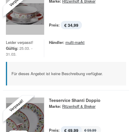
Verpasst!
Marke:
Ritzenhoff & Breker
Preis:
€ 34,99
Leider verpasst!
Händler:
multi-markt
Gültig:
25.03. -
31.03.
Für dieses Angebot ist keine Beschreibung verfügbar.
Teeservice Shanti Doppio
Verpasst!
Marke:
Ritzenhoff & Breker
Preis:
€ 49,99
€ 59,99