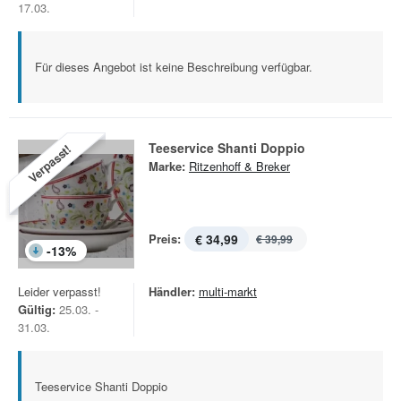
17.03.
Für dieses Angebot ist keine Beschreibung verfügbar.
Teeservice Shanti Doppio
Verpasst!
Marke:
Ritzenhoff & Breker
Preis:
€ 34,99
€ 39,99
-
13
%
Leider verpasst!
Händler:
multi-markt
Gültig:
25.03. -
31.03.
Teeservice Shanti Doppio