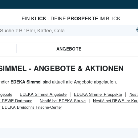
EIN
KLICK
- DEINE
PROSPEKTE
IM BLICK
ANGEBOTE
SIMMEL - ANGEBOTE & AKTIONEN
ndler
EDEKA Simmel
sind aktuell alle Angebote abgelaufen.
gebote
EDEKA Simmel
Angebote
EDEKA Simmel
Prospekte
Nest
ei REWE Dortmund
Nestlé bei EDEKA Struve
Nestlé bei REWE Ihr Kau
i EDEKA Breidohr's Frische-Center