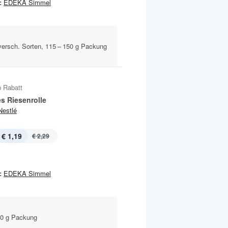
:
EDEKA Simmel
versch. Sorten, 115 – 150 g Packung
 Rabatt
s Riesenrolle
Nestlé
€ 1,19
€ 2,29
:
EDEKA Simmel
30 g Packung