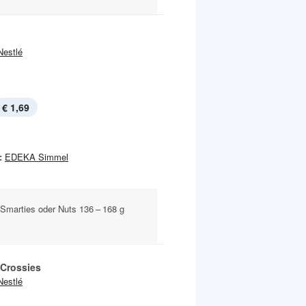
Nestlé
€ 1,69
:
EDEKA Simmel
 Smarties oder Nuts 136 – 168 g
Crossies
Nestlé