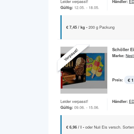
Leider verpasst!
Händler:
ED
Gültig:
12.05. - 18.05.
€ 7,45 / kg -
200 g Packung
Schöller E
Verpasst!
Marke:
Nest
Preis:
€ 1
Leider verpasst!
Händler:
ED
Gültig:
09.06. - 15.06.
€ 6,96 / l -
oder Nuii Eis versch. Sorte