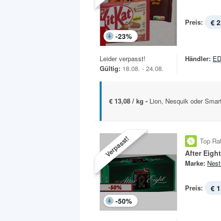
Preis:
€ 2
-
23
%
Leider verpasst!
Händler:
ED
Gültig:
18.08. - 24.08.
€ 13,08 / kg -
Lion, Nesquik oder Smar
Verpasst!
Top Ra
After Eight
Marke:
Nest
Preis:
€ 1
-
50
%