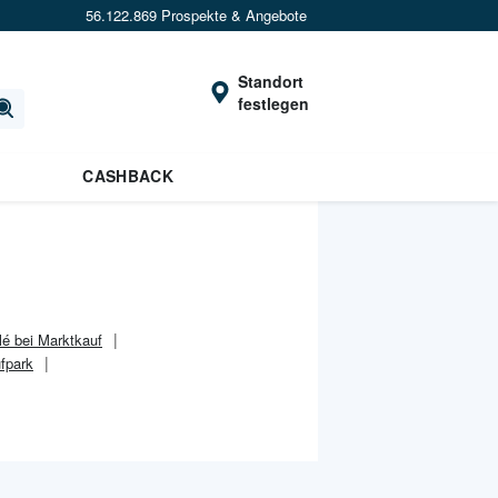
56.122.869 Prospekte & Angebote
Standort
festlegen
CASHBACK
lé bei Marktkauf
fpark