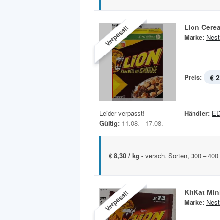
Lion Cerea
Verpasst!
Marke:
Nest
Preis:
€ 2
Leider verpasst!
Händler:
ED
Gültig:
11.08. - 17.08.
€ 8,30 / kg -
versch. Sorten, 300 – 40
KitKat Min
Verpasst!
Marke:
Nest