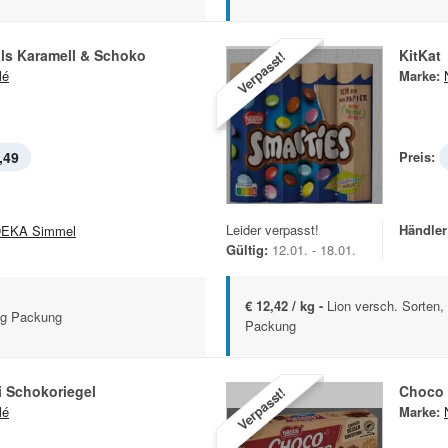
ls Karamell & Schoko
KitKat
Verpasst!
lé
Marke:
,49
Preis:
Leider verpasst!
Händler
EKA Simmel
Gültig:
12.01. - 18.01.
€ 12,42 / kg -
Lion versch. Sorten,
0 g Packung
Packung
i Schokoriegel
Choco 
Verpasst!
lé
Marke: