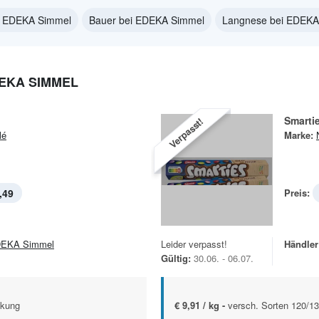
ei EDEKA Simmel
Bauer bei EDEKA Simmel
Langnese bei EDEKA
EKA SIMMEL
Smartie
Verpasst!
lé
Marke:
,49
Preis:
EKA Simmel
Leider verpasst!
Händler
Gültig:
30.06. - 06.07.
ckung
€ 9,91 / kg -
versch. Sorten 120/1