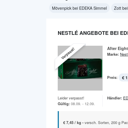
Mövenpick bei EDEKA Simmel
Zott b
NESTLÉ ANGEBOTE BEI ED
After Eight
Verpasst!
Marke:
Nest
Preis:
€ 1
Leider verpasst!
Händler:
ED
Gültig:
08.09. - 12.09.
€ 7,45 / kg -
versch. Sorten, 200 g Pa