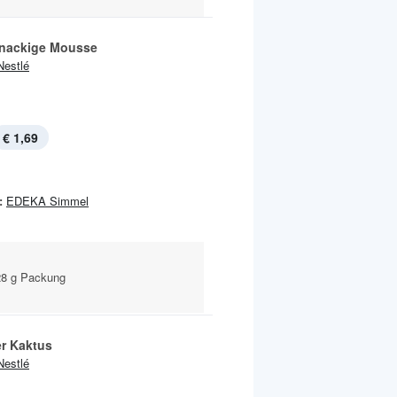
nackige Mousse
Nestlé
€ 1,69
:
EDEKA Simmel
228 g Packung
er Kaktus
Nestlé