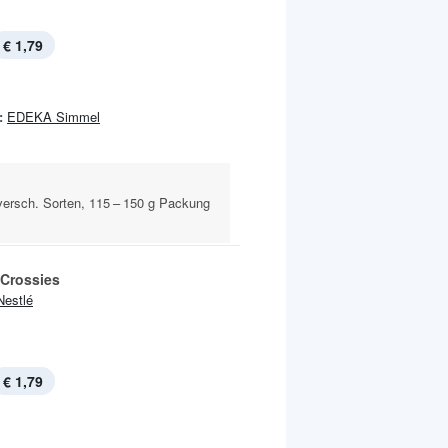
€ 1,79
:
EDEKA Simmel
versch. Sorten, 115 – 150 g Packung
Crossies
Nestlé
€ 1,79