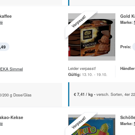
kaffee
Gold K
Verpasst!
lé
Marke:
,49
Preis:
Leider verpasst!
Händler
EKA Simmel
Gültig:
13.10. - 19.10.
€ 7,41 / kg -
versch. Sorten, 4er 
0/200 g Dose/Glas
akao-Kekse
Schöll
Verpasst!
lé
Marke: