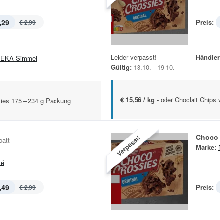
,29
Preis:
€ 2,99
Leider verpasst!
Händler
EKA Simmel
Gültig:
13.10. - 19.10.
€ 15,56 / kg -
oder Choclait Chips 
ties 175 – 234 g Packung
Choco 
Verpasst!
batt
Marke:
lé
,49
Preis:
€ 2,99