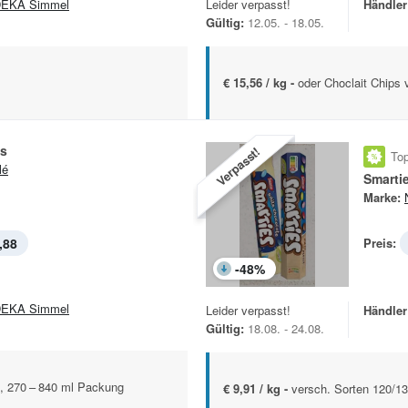
EKA Simmel
Leider verpasst!
Händler
Gültig:
12.05. - 18.05.
€ 15,56 / kg -
oder Choclait Chips 
is
Verpasst!
Top
lé
Smartie
Marke:
,88
Preis:
-
48
%
EKA Simmel
Leider verpasst!
Händler
Gültig:
18.08. - 24.08.
n, 270 – 840 ml Packung
€ 9,91 / kg -
versch. Sorten 120/1