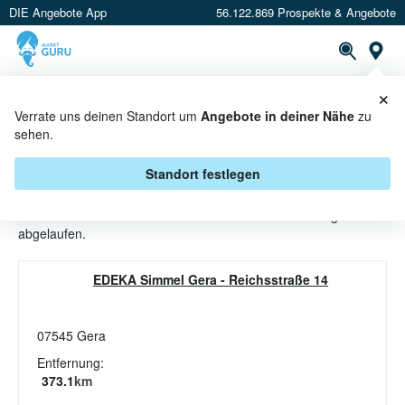
DIE Angebote App
56.122.869 Prospekte & Angebote
St
×
PROSPEKTE
ANGEBOTE
CASHBACK
Verrate uns deinen Standort um
Angebote in deiner Nähe
zu
sehen.
REIS ANGEBOTE & AKTIONEN BEI
EDEKA SIMMEL
Standort festlegen
Beim Händler
EDEKA Simmel
sind aktuell alle Reis-Angebote
abgelaufen.
EDEKA Simmel Gera
-
Reichsstraße 14
07545
Gera
Entfernung:
373.1
km