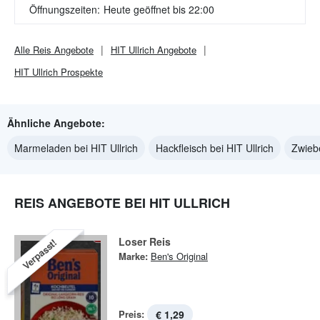
Öffnungszeiten:
Heute geöffnet bis 22:00
Alle
Reis
Angebote
HIT Ullrich
Angebote
HIT Ullrich
Prospekte
Ähnliche Angebote:
Marmeladen bei HIT Ullrich
Hackfleisch bei HIT Ullrich
Zwiebe
REIS ANGEBOTE BEI HIT ULLRICH
Loser Reis
Verpasst!
Marke:
Ben's Original
Preis:
€ 1,29