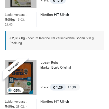
Preis:
€ 1,19
Leider verpasst!
Händler:
HIT Ullrich
Gültig:
15.03. -
21.03.
€ 2,38 / kg -
oder im Kochbeutel verschiedene Sorten 500 g
Packung
Loser Reis
Verpasst!
Marke:
Ben's Original
Preis:
€ 1,29
€ 1,99
-
35
%
Leider verpasst!
Händler:
HIT Ullrich
Gültig:
28.02. -