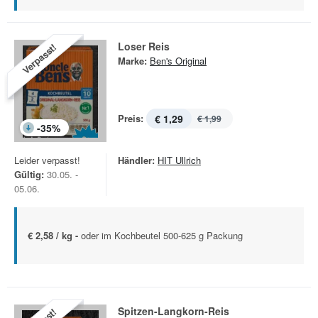
Loser Reis
Verpasst!
Marke:
Ben's Original
Preis:
€ 1,29
€ 1,99
-
35
%
Leider verpasst!
Händler:
HIT Ullrich
Gültig:
30.05. -
05.06.
€ 2,58 / kg -
oder im Kochbeutel 500-625 g Packung
Spitzen-Langkorn-Reis