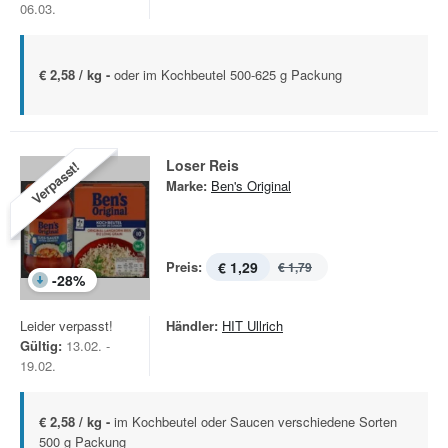
06.03.
€ 2,58 / kg -
oder im Kochbeutel 500-625 g Packung
Loser Reis
Verpasst!
Marke:
Ben's Original
Preis:
€ 1,29
€ 1,79
-
28
%
Leider verpasst!
Händler:
HIT Ullrich
Gültig:
13.02. -
19.02.
€ 2,58 / kg -
im Kochbeutel oder Saucen verschiedene Sorten
500 g Packung