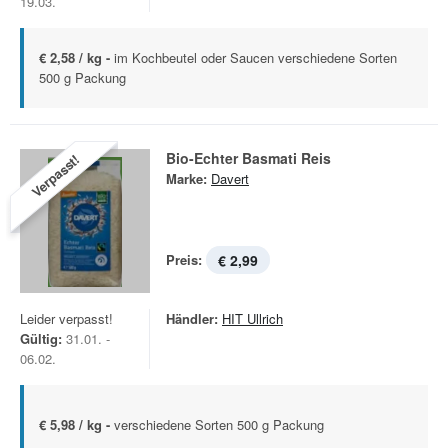
19.03.
€ 2,58 / kg -
im Kochbeutel oder Saucen verschiedene Sorten
500 g Packung
Bio-Echter Basmati Reis
Verpasst!
Marke:
Davert
Preis:
€ 2,99
Leider verpasst!
Händler:
HIT Ullrich
Gültig:
31.01. -
06.02.
€ 5,98 / kg -
verschiedene Sorten 500 g Packung