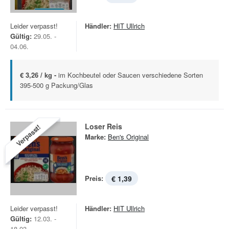
Leider verpasst!
Händler:
HIT Ullrich
Gültig:
29.05. -
04.06.
€ 3,26 / kg -
im Kochbeutel oder Saucen verschiedene Sorten
395-500 g Packung/Glas
Loser Reis
Verpasst!
Marke:
Ben's Original
Preis:
€ 1,39
Leider verpasst!
Händler:
HIT Ullrich
Gültig:
12.03. -
18.03.