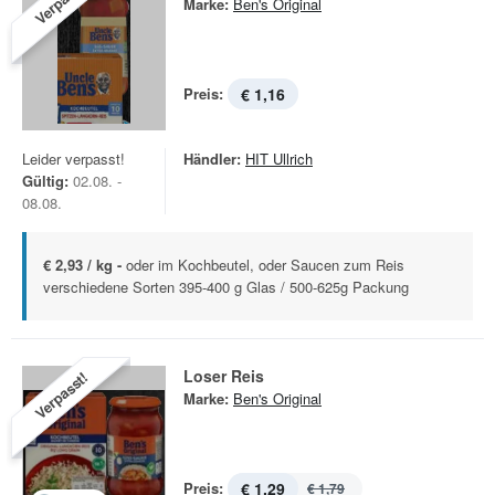
Verpasst!
Marke:
Ben's Original
Preis:
€ 1,16
Leider verpasst!
Händler:
HIT Ullrich
Gültig:
02.08. -
08.08.
€ 2,93 / kg -
oder im Kochbeutel, oder Saucen zum Reis
verschiedene Sorten 395-400 g Glas / 500-625g Packung
Loser Reis
Verpasst!
Marke:
Ben's Original
Preis:
€ 1,29
€ 1,79