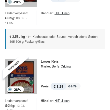
-
28
%
Leider verpasst!
Händler:
HIT Ullrich
Gültig:
08.05. -
14.05.
€ 2,58 / kg -
im Kochbeutel oder Saucen verschiedene Sorten
395-500 g Packung/Glas
Loser Reis
Verpasst!
Marke:
Ben's Original
Preis:
€ 1,29
€ 1,79
-
28
%
Leider verpasst!
Händler:
HIT Ullrich
Gültig:
13.03. -