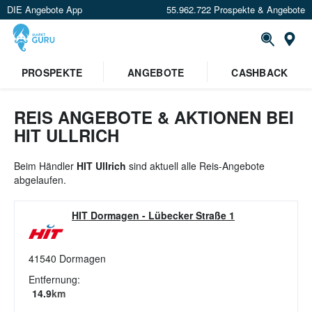
DIE Angebote App
55.962.722 Prospekte & Angebote
St
×
PROSPEKTE
ANGEBOTE
CASHBACK
Verrate uns deinen Standort um
Angebote in deiner Nähe
zu
sehen.
REIS ANGEBOTE & AKTIONEN BEI
HIT ULLRICH
Standort festlegen
Beim Händler
HIT Ullrich
sind aktuell alle Reis-Angebote
abgelaufen.
HIT Dormagen
-
Lübecker Straße 1
41540
Dormagen
Entfernung:
14.9
km