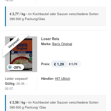
€ 2,77 / kg -
im Kochbeutel oder Saucen verschiedene Sorten
395-500 g Packung/Glas
Loser Reis
Verpasst!
Marke:
Ben's Original
Preis:
€ 1,29
€ 1,79
-
28
%
Leider verpasst!
Händler:
HIT Ullrich
Gültig:
26.06. -
02.07.
€ 2,58 / kg -
im Kochbeutel oder Saucen verschiedene Sorten
395-500 g Packung/ Glas