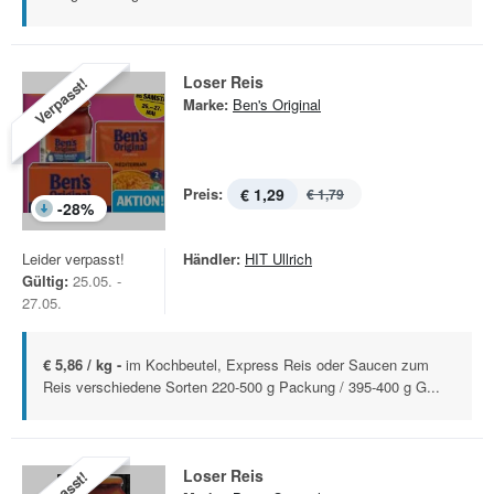
Loser Reis
Verpasst!
Marke:
Ben's Original
Preis:
€ 1,29
€ 1,79
-
28
%
Leider verpasst!
Händler:
HIT Ullrich
Gültig:
25.05. -
27.05.
€ 5,86 / kg -
im Kochbeutel, Express Reis oder Saucen zum
Reis verschiedene Sorten 220-500 g Packung / 395-400 g G...
Loser Reis