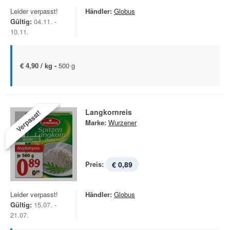
Leider verpasst!
Händler:
Globus
Gültig:
04.11. -
10.11.
€ 4,90 / kg -
500 g
Langkornreis
Verpasst!
Marke:
Wurzener
Preis:
€ 0,89
Leider verpasst!
Händler:
Globus
Gültig:
15.07. -
21.07.