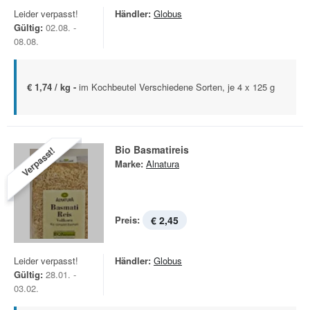
Leider verpasst!
Händler:
Globus
Gültig:
02.08. -
08.08.
€ 1,74 / kg -
im Kochbeutel Verschiedene Sorten, je 4 x 125 g
Bio Basmatireis
Verpasst!
Marke:
Alnatura
Preis:
€ 2,45
Leider verpasst!
Händler:
Globus
Gültig:
28.01. -
03.02.