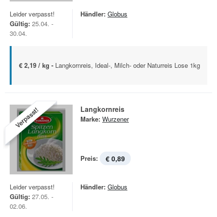
Leider verpasst!
Händler:
Globus
Gültig:
25.04. -
30.04.
€ 2,19 / kg -
Langkornreis, Ideal-, Milch- oder Naturreis Lose 1kg
Langkornreis
Verpasst!
Marke:
Wurzener
Preis:
€ 0,89
Leider verpasst!
Händler:
Globus
Gültig:
27.05. -
02.06.