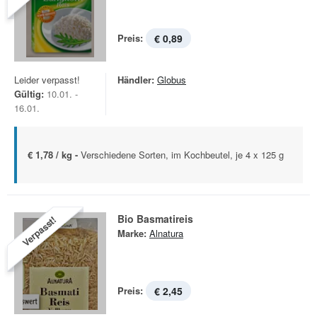
Preis:
€ 0,89
Leider verpasst!
Händler:
Globus
Gültig:
10.01. -
16.01.
€ 1,78 / kg -
Verschiedene Sorten, im Kochbeutel, je 4 x 125 g
Bio Basmatireis
Verpasst!
Marke:
Alnatura
Preis:
€ 2,45