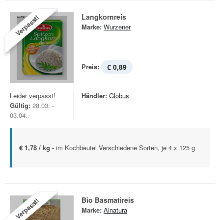
Langkornreis
Verpasst!
Marke:
Wurzener
Preis:
€ 0,89
Leider verpasst!
Händler:
Globus
Gültig:
28.03. -
03.04.
€ 1,78 / kg -
im Kochbeutel Verschiedene Sorten, je 4 x 125 g
Bio Basmatireis
Verpasst!
Marke:
Alnatura