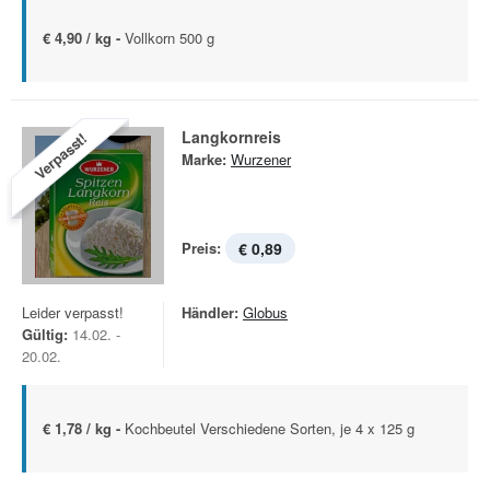
€ 4,90 / kg -
Vollkorn 500 g
Langkornreis
Verpasst!
Marke:
Wurzener
Preis:
€ 0,89
Leider verpasst!
Händler:
Globus
Gültig:
14.02. -
20.02.
€ 1,78 / kg -
Kochbeutel Verschiedene Sorten, je 4 x 125 g