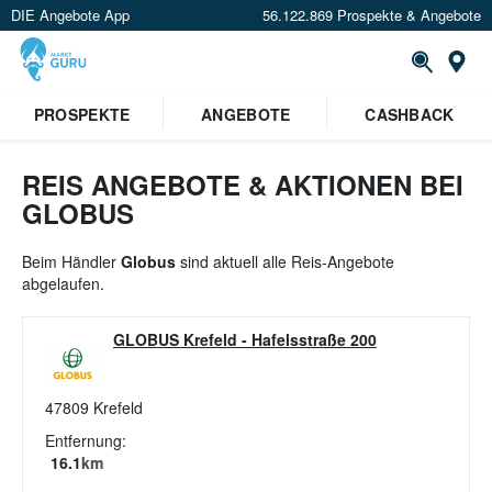
DIE Angebote App
56.122.869 Prospekte & Angebote
St
×
PROSPEKTE
ANGEBOTE
CASHBACK
Verrate uns deinen Standort um
Angebote in deiner Nähe
zu
sehen.
REIS ANGEBOTE & AKTIONEN BEI
GLOBUS
Standort festlegen
Beim Händler
Globus
sind aktuell alle Reis-Angebote
abgelaufen.
GLOBUS Krefeld
-
Hafelsstraße 200
47809
Krefeld
Entfernung:
16.1
km