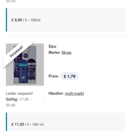
22.02.
€ 9,00 / l -
150ml
Deo
Verpasst!
Marke:
Nivea
Preis:
€ 1,79
Leider verpasst!
Händler:
multi-markt
Gültig:
17.05. -
23.05.
€ 11,93 / l -
150 ml