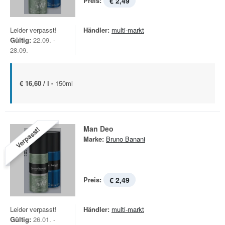
Preis:
€ 2,49
Leider verpasst!
Händler:
multi-markt
Gültig:
22.09. -
28.09.
€ 16,60 / l -
150ml
Man Deo
Verpasst!
Marke:
Bruno Banani
Preis:
€ 2,49
Leider verpasst!
Händler:
multi-markt
Gültig:
26.01. -