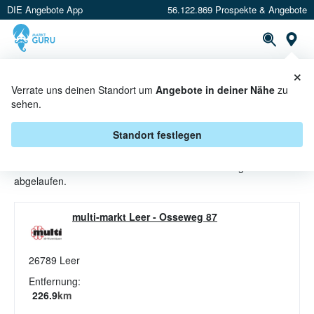
DIE Angebote App
56.122.869 Prospekte & Angebote
St
×
PROSPEKTE
ANGEBOTE
CASHBACK
Verrate uns deinen Standort um
Angebote in deiner Nähe
zu
sehen.
DEO ANGEBOTE & AKTIONEN BEI
MULTI-MARKT
Standort festlegen
Beim Händler
multi-markt
sind aktuell alle Deo-Angebote
abgelaufen.
multi-markt Leer
-
Osseweg 87
26789
Leer
Entfernung:
226.9
km