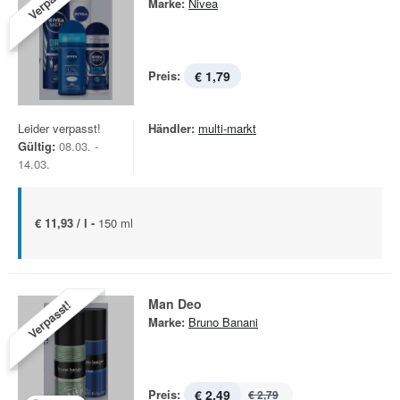
Verpasst!
Marke:
Nivea
Preis:
€ 1,79
Leider verpasst!
Händler:
multi-markt
Gültig:
08.03. -
14.03.
€ 11,93 / l -
150 ml
Man Deo
Verpasst!
Marke:
Bruno Banani
Preis:
€ 2,49
€ 2,79