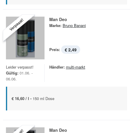
Man Deo
Verpasst!
Marke:
Bruno Banani
Preis:
€ 2,49
Leider verpasst!
Händler:
multi-markt
Gültig:
01.06. -
06.06.
€ 16,60 / l -
150 ml Dose
Man Deo