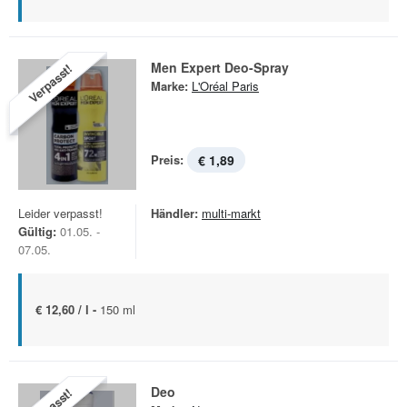
Men Expert Deo-Spray
Verpasst!
Marke:
L'Oréal Paris
Preis:
€ 1,89
Leider verpasst!
Händler:
multi-markt
Gültig:
01.05. -
07.05.
€ 12,60 / l -
150 ml
Deo