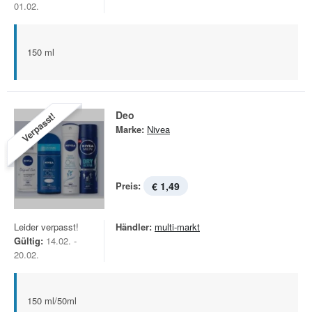
01.02.
150 ml
Deo
Verpasst!
Marke:
Nivea
Preis:
€ 1,49
Leider verpasst!
Händler:
multi-markt
Gültig:
14.02. -
20.02.
150 ml/50ml