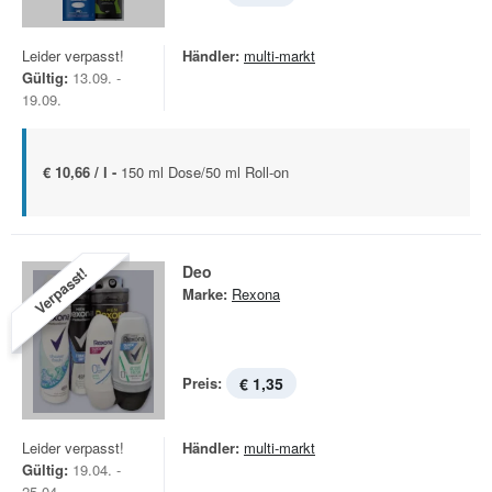
Leider verpasst!
Händler:
multi-markt
Gültig:
13.09. -
19.09.
€ 10,66 / l -
150 ml Dose/50 ml Roll-on
Deo
Verpasst!
Marke:
Rexona
Preis:
€ 1,35
Leider verpasst!
Händler:
multi-markt
Gültig:
19.04. -
25.04.