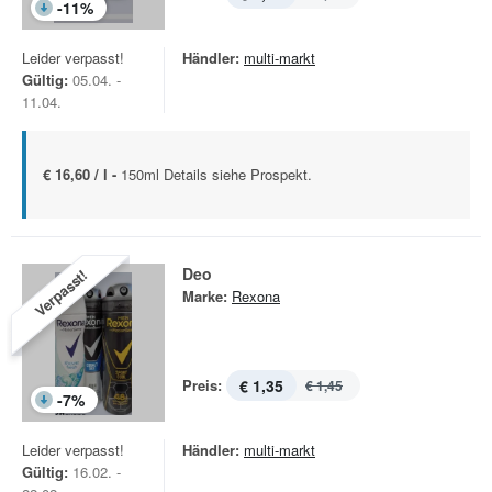
-
11
%
Leider verpasst!
Händler:
multi-markt
Gültig:
05.04. -
11.04.
€ 16,60 / l -
150ml Details siehe Prospekt.
Deo
Verpasst!
Marke:
Rexona
Preis:
€ 1,35
€ 1,45
-
7
%
Leider verpasst!
Händler:
multi-markt
Gültig:
16.02. -