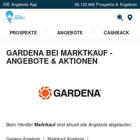
DIE Angebote App
56.122.869 Prospekte & Angebote
St
×
PROSPEKTE
ANGEBOTE
CASHBACK
Verrate uns deinen Standort um
Angebote in deiner Nähe
zu
sehen.
GARDENA BEI MARKTKAUF -
ANGEBOTE & AKTIONEN
Standort festlegen
Beim Händler
Marktkauf
sind aktuell alle Angebote abgelaufen.
Gardena
Angebote
Marktkauf
Angebote