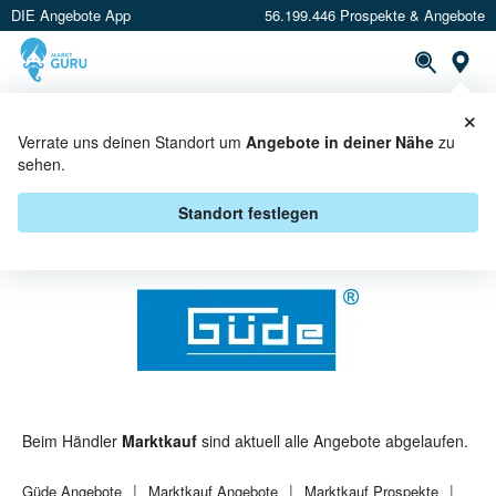
DIE Angebote App
56.199.446 Prospekte & Angebote
St
×
PROSPEKTE
ANGEBOTE
CASHBACK
Verrate uns deinen Standort um
Angebote in deiner Nähe
zu
sehen.
GÜDE BEI MARKTKAUF -
ANGEBOTE & AKTIONEN
Standort festlegen
Beim Händler
Marktkauf
sind aktuell alle Angebote abgelaufen.
Güde
Angebote
Marktkauf
Angebote
Marktkauf
Prospekte