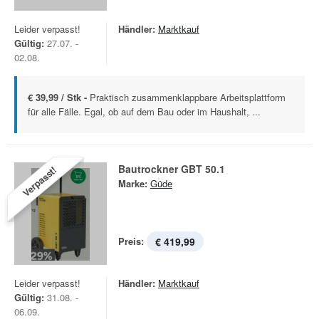
Leider verpasst!
Händler:
Marktkauf
Gültig:
27.07. -
02.08.
€ 39,99 / Stk -
Praktisch zusammenklappbare Arbeitsplattform
für alle Fälle. Egal, ob auf dem Bau oder im Haushalt, ...
Bautrockner GBT 50.1
Verpasst!
Marke:
Güde
Preis:
€ 419,99
Leider verpasst!
Händler:
Marktkauf
Gültig:
31.08. -
06.09.