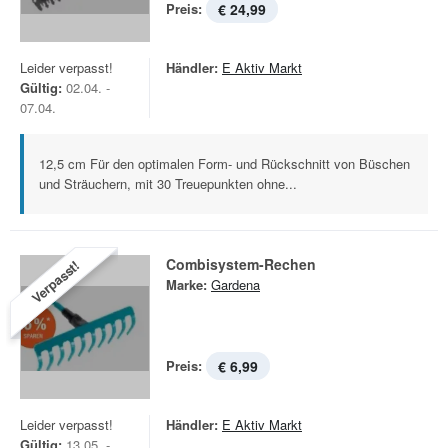
Preis:
€ 24,99
Leider verpasst!
Händler:
E Aktiv Markt
Gültig:
02.04. -
07.04.
12,5 cm Für den optimalen Form- und Rückschnitt von Büschen
und Sträuchern, mit 30 Treuepunkten ohne...
Combisystem-Rechen
Verpasst!
Marke:
Gardena
Preis:
€ 6,99
Leider verpasst!
Händler:
E Aktiv Markt
Gültig:
13.05. -