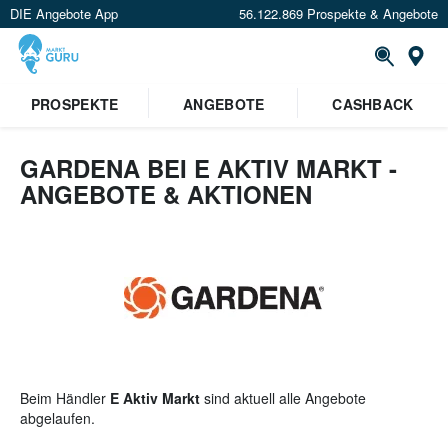
DIE Angebote App
56.122.869 Prospekte & Angebote
St
×
PROSPEKTE
ANGEBOTE
CASHBACK
Verrate uns deinen Standort um
Angebote in deiner Nähe
zu
sehen.
GARDENA BEI E AKTIV MARKT -
ANGEBOTE & AKTIONEN
Standort festlegen
Beim Händler
E Aktiv Markt
sind aktuell alle Angebote
abgelaufen.