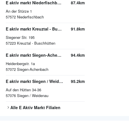
E aktiv markt Niederfischbach
87.4km
An der Stürze 1
57572
Niederfischbach
E aktiv markt Kreuztal - Buschhütten
91.8km
Siegener Str. 195
57223
Kreuztal - Buschhütten
E aktiv markt Siegen-Achenbach
94.4km
Heidenbergstr. 1a
57072
Siegen-Achenbach
E aktiv markt Siegen / Weidenau
95.2km
Auf den Hütten 34-36
57076
Siegen / Weidenau
Alle
E Aktiv Markt
Filialen