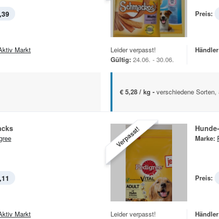
,39
Preis:
Aktiv Markt
Leider verpasst!
Händler
Gültig:
24.06. - 30.06.
€ 5,28 / kg -
verschiedene Sorten, 
acks
Hunde-
Verpasst!
gree
Marke:
,11
Preis:
Aktiv Markt
Leider verpasst!
Händler