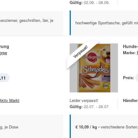
Gültig:
02.09. - 08.09.
enziemer, geschnitten, 3er, je
hochwertige Sporttasche, gefüllt m
rung
Hunde
Verpasst!
gree
Marke:
,11
Preis:
Aktiv Markt
Leider verpasst!
Händler
Gültig:
22.07. - 28.07.
g, je Dose
€ 10,09 / kg -
verschiedene Sorten,