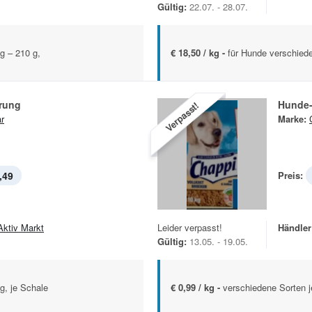
Gültig:
22.07. - 28.07.
g – 210 g,
€ 18,50 / kg -
für Hunde verschied
rung
Hunde-
Verpasst!
r
Marke:
,49
Preis:
Aktiv Markt
Leider verpasst!
Händler
Gültig:
13.05. - 19.05.
g, je Schale
€ 0,99 / kg -
verschiedene Sorten 