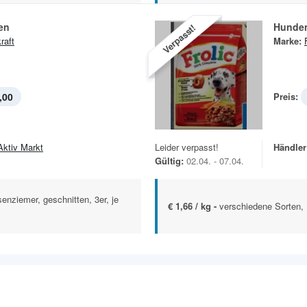
en
Hunde
Verpasst!
raft
Marke:
,00
Preis:
Aktiv Markt
Leider verpasst!
Händler
Gültig:
02.04. - 07.04.
enziemer, geschnitten, 3er, je
€ 1,66 / kg -
verschiedene Sorten, 