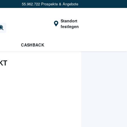
55.962.722 Prospekte & Angebote
Standort
festlegen
CASHBACK
KT