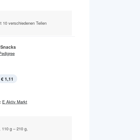
it 10 verschiedenen Teilen
-Snacks
Pedigree
€ 1,11
:
E Aktiv Markt
 110 g – 210 g,