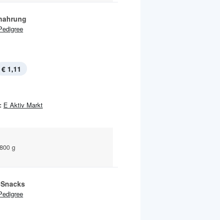
nahrung
Pedigree
€ 1,11
:
E Aktiv Markt
 800 g
-Snacks
Pedigree