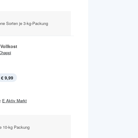
ene Sorten je 3-kg-Packung
Vollkost
Chappi
€ 9,99
:
E Aktiv Markt
je 10-kg Packung