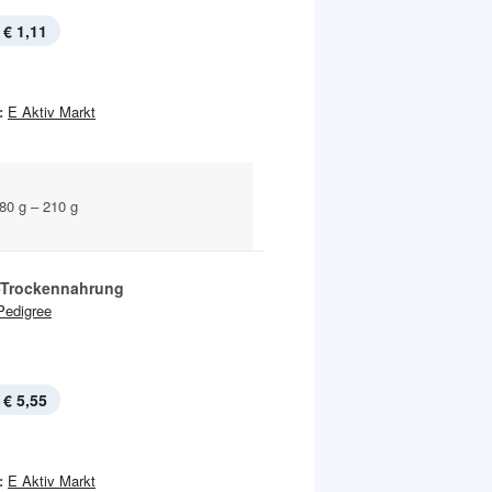
€ 1,11
:
E Aktiv Markt
80 g – 210 g
Trockennahrung
Pedigree
€ 5,55
:
E Aktiv Markt