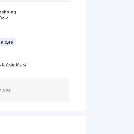
nahrung
Frolic
€ 2,49
:
E Aktiv Markt
1.5 kg