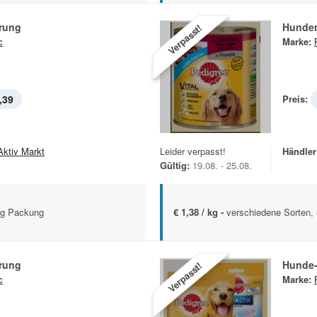
rung
Hunde
Verpasst!
c
Marke:
,39
Preis:
Aktiv Markt
Leider verpasst!
Händler
Gültig:
19.08. - 25.08.
kg Packung
€ 1,38 / kg -
verschiedene Sorten,
rung
Hunde
Verpasst!
c
Marke: