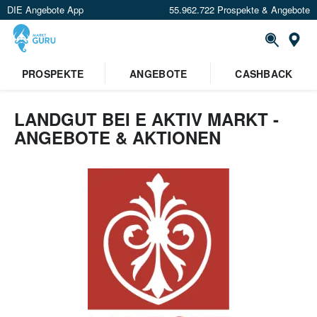
DIE Angebote App
55.962.722 Prospekte & Angebote
St
×
PROSPEKTE
ANGEBOTE
CASHBACK
Verrate uns deinen Standort um
Angebote in deiner Nähe
zu
sehen.
LANDGUT BEI E AKTIV MARKT -
ANGEBOTE & AKTIONEN
Standort festlegen