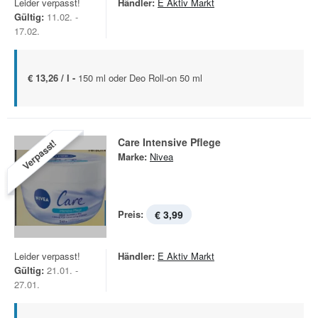
Leider verpasst!
Händler:
E Aktiv Markt
Gültig:
11.02. -
17.02.
€ 13,26 / l -
150 ml oder Deo Roll-on 50 ml
Care Intensive Pflege
Verpasst!
Marke:
Nivea
Preis:
€ 3,99
Leider verpasst!
Händler:
E Aktiv Markt
Gültig:
21.01. -
27.01.