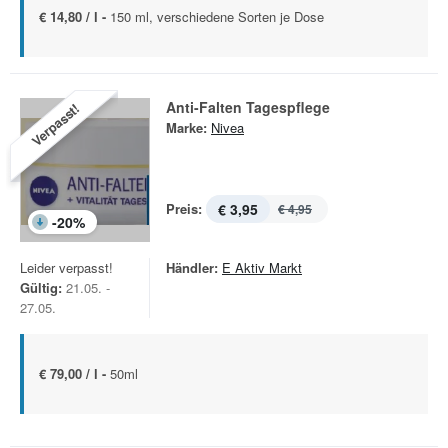
€ 14,80 / l -
150 ml, verschiedene Sorten je Dose
Anti-Falten Tagespflege
Verpasst!
Marke:
Nivea
Preis:
€ 3,95
€ 4,95
-
20
%
Leider verpasst!
Händler:
E Aktiv Markt
Gültig:
21.05. -
27.05.
€ 79,00 / l -
50ml