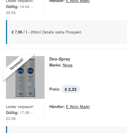
Leider verpasst!
Händler:
E Aktiv Markt
Gültig:
14.04. -
20.04.
€ 7,96 / l -
250ml Details siehe Prospekt.
Deo-Spray
Verpasst!
Marke:
Nivea
Preis:
€ 2,22
Leider verpasst!
Händler:
E Aktiv Markt
Gültig:
17.08. -
23.08.