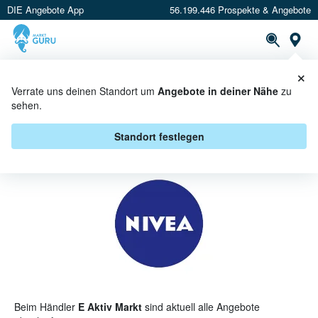
DIE Angebote App
56.199.446 Prospekte & Angebote
St
×
PROSPEKTE
ANGEBOTE
CASHBACK
Verrate uns deinen Standort um
Angebote in deiner Nähe
zu
sehen.
NIVEA BEI E AKTIV MARKT -
ANGEBOTE & AKTIONEN
Standort festlegen
Beim Händler
E Aktiv Markt
sind aktuell alle Angebote