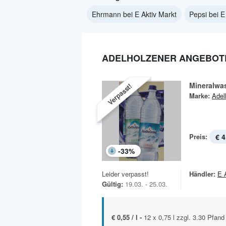
Ehrmann bei E Aktiv Markt
Pepsi bei E
ADELHOLZENER ANGEBOTE 
Mineralwa
Verpasst!
Marke:
Adel
Preis:
€ 4
-
33
%
Leider verpasst!
Händler:
E 
Gültig:
19.03. - 25.03.
€ 0,55 / l -
12 x 0,75 l zzgl. 3.30 Pfand