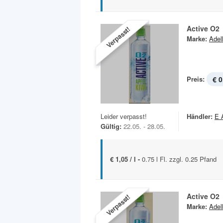
Active O2
Verpasst!
Marke:
Adel
Preis:
€ 0
Leider verpasst!
Händler:
E 
Gültig:
22.05. - 28.05.
€ 1,05 / l -
0.75 l Fl. zzgl. 0.25 Pfand
Active O2
Verpasst!
Marke:
Adel