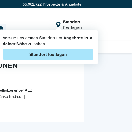
55.962.722 Prospekte & Angebote
Standort
festlegen
×
Verrate uns deinen Standort um
Angebote in
deiner Nähe
zu sehen.
CASHBACK
Standort festlegen
IONEN
elholzener bei AEZ
ränke Endres