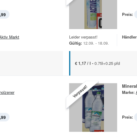
,99
Preis:
Aktiv Markt
Leider verpasst!
Händler
Gültig:
12.09. - 18.09.
€ 1,17 / l -
0.75l+0.25 pfd
Minera
Verpasst!
holzener
Marke:
,99
Preis: