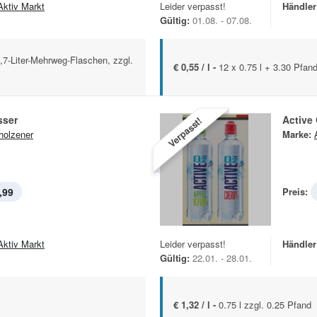
Aktiv Markt
Leider verpasst!
Händler
Gültig:
01.08. - 07.08.
,7-Liter-Mehrweg-Flaschen, zzgl.
€ 0,55 / l -
12 x 0.75 l + 3.30 Pfan
sser
Active
Verpasst!
holzener
Marke:
,99
Preis:
Aktiv Markt
Leider verpasst!
Händler
Gültig:
22.01. - 28.01.
€ 1,32 / l -
0.75 l zzgl. 0.25 Pfand