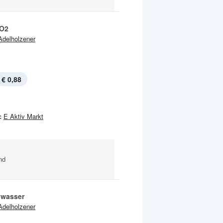
 O2
Adelholzener
€ 0,88
:
E Aktiv Markt
nd
lwasser
Adelholzener