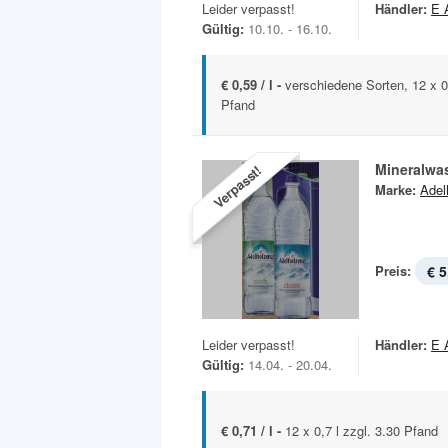
Leider verpasst!
Händler:
E 
Gültig:
10.10. - 16.10.
€ 0,59 / l -
verschiedene Sorten, 12 x 0
Pfand
Mineralwa
Verpasst!
Marke:
Adel
Preis:
€ 5
Leider verpasst!
Händler:
E 
Gültig:
14.04. - 20.04.
€ 0,71 / l -
12 x 0,7 l zzgl. 3.30 Pfand