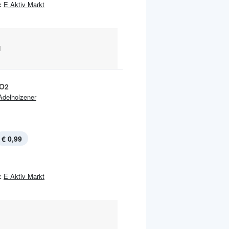
:
E Aktiv Markt
d
 O2
Adelholzener
€ 0,99
:
E Aktiv Markt