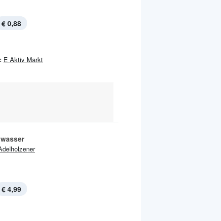
€ 0,88
:
E Aktiv Markt
lwasser
Adelholzener
€ 4,99