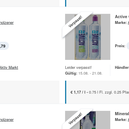
Active
Verpasst!
holzener
Marke:
,79
Preis:
Aktiv Markt
Leider verpasst!
Händler
Gültig:
15.08. - 21.08.
€ 1,17 / l -
0.75 l Fl. zzgl. 0.25 Pfa
Minera
Verpasst!
holzener
Marke: