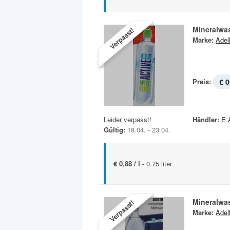
Mineralwa
Verpasst!
Marke:
Adel
Preis:
€ 0
Leider verpasst!
Händler:
E 
Gültig:
18.04. - 23.04.
€ 0,88 / l -
0.75 liter
Mineralwa
Verpasst!
Marke:
Adel