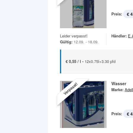
Preis:
€ 4
Leider verpasst!
Händler:
E 
Gültig:
12.09. - 18.09.
€ 0,55 / l -
12x0.75l+3.30 pfd
Wasser
Verpasst!
Marke:
Adel
Preis:
€ 4