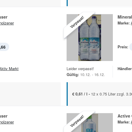
sser
Minera
Verpasst!
holzener
Marke:
,66
Preis:
Aktiv Markt
Leider verpasst!
Händler
Gültig:
10.12. - 16.12.
€ 0,61 / l -
12 x 0.75 Liter zzgl. 3.
sser
Active
Verpasst!
holzener
Marke: