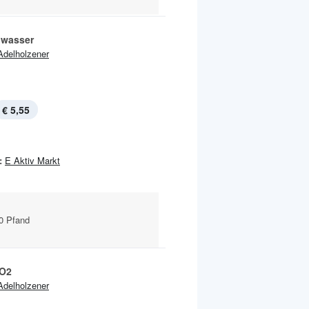
lwasser
Adelholzener
€ 5,55
:
E Aktiv Markt
30 Pfand
 O2
Adelholzener