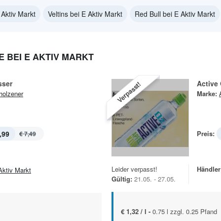
 Aktiv Markt
Veltins bei E Aktiv Markt
Red Bull bei E Aktiv Markt
BEI E AKTIV MARKT
sser
Active
Verpasst!
holzener
Marke:
,99
Preis:
€ 7,49
Leider verpasst!
Händler
Aktiv Markt
Gültig:
21.05. - 27.05.
€ 1,32 / l -
0.75 l zzgl. 0.25 Pfand