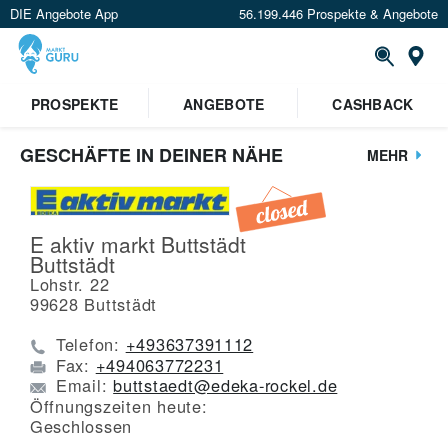
DIE Angebote App
56.199.446 Prospekte & Angebote
St
PROSPEKTE
ANGEBOTE
CASHBACK
GESCHÄFTE IN DEINER NÄHE
MEHR
E aktiv markt Buttstädt
Buttstädt
Lohstr. 22
99628
Buttstädt
Telefon:
+493637391112
Fax:
+494063772231
Email:
buttstaedt@edeka-rockel.de
Öffnungszeiten heute:
Geschlossen