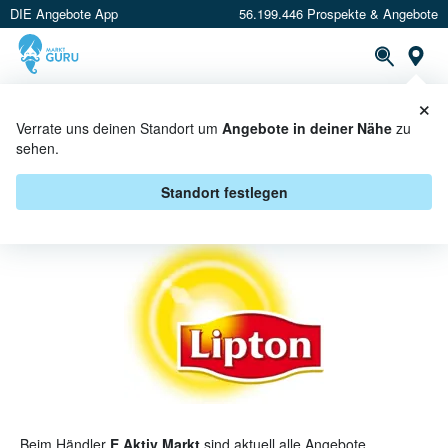
DIE Angebote App
56.199.446 Prospekte & Angebote
St
×
PROSPEKTE
ANGEBOTE
CASHBACK
Verrate uns deinen Standort um
Angebote in deiner Nähe
zu
sehen.
LIPTON BEI E AKTIV MARKT -
ANGEBOTE & AKTIONEN
Standort festlegen
Beim Händler
E Aktiv Markt
sind aktuell alle Angebote