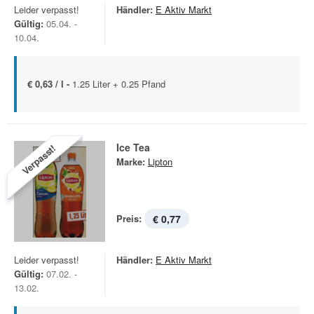
Leider verpasst!
Händler:
E Aktiv Markt
Gültig:
05.04. -
10.04.
€ 0,63 / l -
1.25 Liter + 0.25 Pfand
Ice Tea
Verpasst!
Marke:
Lipton
Preis:
€ 0,77
Leider verpasst!
Händler:
E Aktiv Markt
Gültig:
07.02. -
13.02.