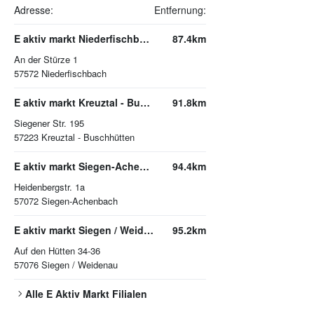
Adresse:
Entfernung:
E aktiv markt Niederfischbach
87.4km
An der Stürze 1
57572
Niederfischbach
E aktiv markt Kreuztal - Buschhütten
91.8km
Siegener Str. 195
57223
Kreuztal - Buschhütten
E aktiv markt Siegen-Achenbach
94.4km
Heidenbergstr. 1a
57072
Siegen-Achenbach
E aktiv markt Siegen / Weidenau
95.2km
Auf den Hütten 34-36
57076
Siegen / Weidenau
Alle
E Aktiv Markt
Filialen