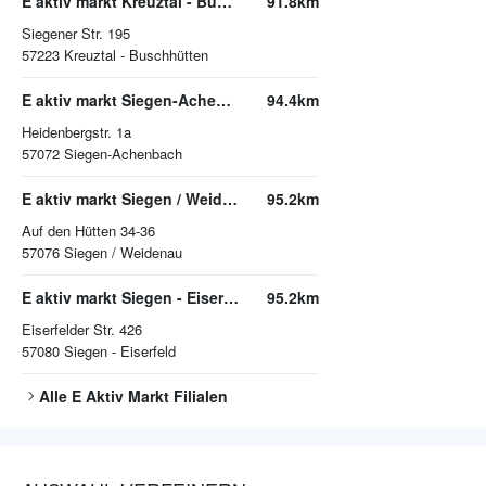
E aktiv markt Kreuztal - Buschhütten
91.8km
Siegener Str. 195
57223
Kreuztal - Buschhütten
E aktiv markt Siegen-Achenbach
94.4km
Heidenbergstr. 1a
57072
Siegen-Achenbach
E aktiv markt Siegen / Weidenau
95.2km
Auf den Hütten 34-36
57076
Siegen / Weidenau
E aktiv markt Siegen - Eiserfeld
95.2km
Eiserfelder Str. 426
57080
Siegen - Eiserfeld
Alle
E Aktiv Markt
Filialen