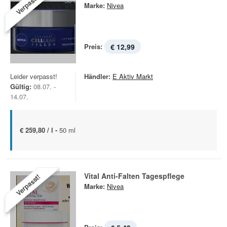
Verpasst!
Marke:
Nivea
Preis:
€ 12,99
Leider verpasst!
Händler:
E Aktiv Markt
Gültig:
08.07. -
14.07.
€ 259,80 / l -
50 ml
Vital Anti-Falten Tagespflege
Verpasst!
Marke:
Nivea