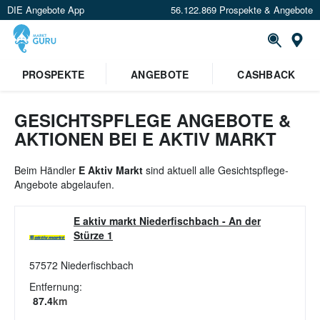
DIE Angebote App
56.122.869 Prospekte & Angebote
St
×
PROSPEKTE
ANGEBOTE
CASHBACK
Verrate uns deinen Standort um
Angebote in deiner Nähe
zu
sehen.
GESICHTSPFLEGE ANGEBOTE &
AKTIONEN BEI E AKTIV MARKT
Standort festlegen
Beim Händler
E Aktiv Markt
sind aktuell alle Gesichtspflege-
Angebote abgelaufen.
E aktiv markt Niederfischbach
-
An der
Stürze 1
57572
Niederfischbach
Entfernung:
87.4
km