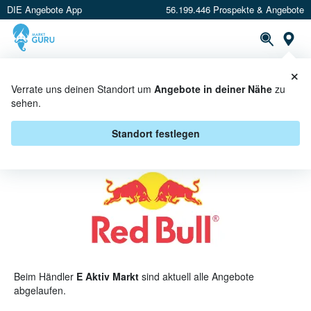
DIE Angebote App
56.199.446 Prospekte & Angebote
St
×
PROSPEKTE
ANGEBOTE
CASHBACK
Verrate uns deinen Standort um
Angebote in deiner Nähe
zu
sehen.
RED BULL BEI E AKTIV MARKT -
ANGEBOTE & AKTIONEN
Standort festlegen
Beim Händler
E Aktiv Markt
sind aktuell alle Angebote
abgelaufen.