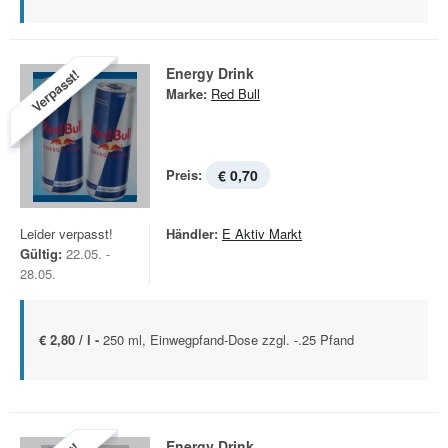
Energy Drink
Verpasst!
Marke:
Red Bull
Preis:
€ 0,70
Leider verpasst!
Händler:
E Aktiv Markt
Gültig:
22.05. -
28.05.
€ 2,80 / l -
250 ml, Einwegpfand-Dose zzgl. -.25 Pfand
Energy Drink