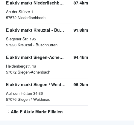
E aktiv markt Niederfischbach
87.4km
An der Stürze 1
57572
Niederfischbach
E aktiv markt Kreuztal - Buschhütten
91.8km
Siegener Str. 195
57223
Kreuztal - Buschhütten
E aktiv markt Siegen-Achenbach
94.4km
Heidenbergstr. 1a
57072
Siegen-Achenbach
E aktiv markt Siegen / Weidenau
95.2km
Auf den Hütten 34-36
57076
Siegen / Weidenau
Alle
E Aktiv Markt
Filialen