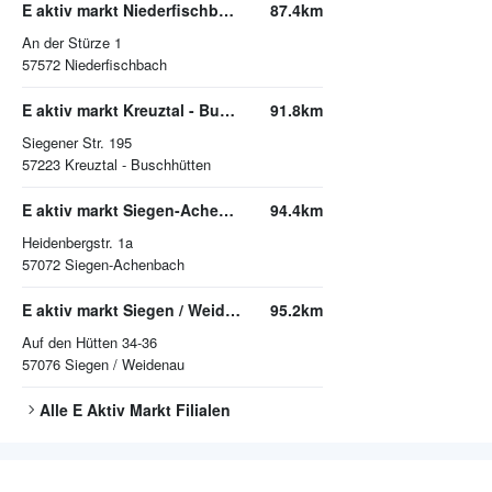
E aktiv markt Niederfischbach
87.4km
An der Stürze 1
57572
Niederfischbach
E aktiv markt Kreuztal - Buschhütten
91.8km
Siegener Str. 195
57223
Kreuztal - Buschhütten
E aktiv markt Siegen-Achenbach
94.4km
Heidenbergstr. 1a
57072
Siegen-Achenbach
E aktiv markt Siegen / Weidenau
95.2km
Auf den Hütten 34-36
57076
Siegen / Weidenau
Alle
E Aktiv Markt
Filialen