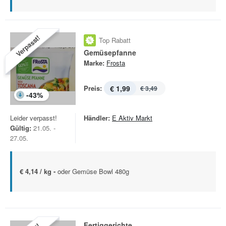
Verpasst!
Top Rabatt
Gemüsepfanne
Marke:
Frosta
Preis:
€ 1,99
€ 3,49
-
43
%
Leider verpasst!
Händler:
E Aktiv Markt
Gültig:
21.05. -
27.05.
€ 4,14 / kg -
oder Gemüse Bowl 480g
Fertiggerichte