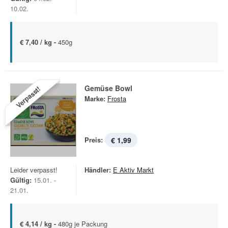
10.02.
€ 7,40 / kg -
450g
Gemüse Bowl
Verpasst!
Marke:
Frosta
Preis:
€ 1,99
Leider verpasst!
Händler:
E Aktiv Markt
Gültig:
15.01. -
21.01.
€ 4,14 / kg -
480g je Packung