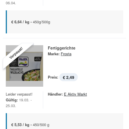
06.04.
€ 6,64 / kg -
450g/500g
Fertiggerichte
Verpasst!
Marke:
Frosta
Preis:
€ 2,49
Leider verpasst!
Händler:
E Aktiv Markt
Gültig:
19.03. -
25.03.
€ 5,53 / kg -
450/500 g