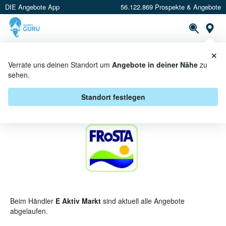
DIE Angebote App
56.122.869 Prospekte & Angebote
St
×
PROSPEKTE
ANGEBOTE
CASHBACK
Verrate uns deinen Standort um
Angebote in deiner Nähe
zu
sehen.
FROSTA BEI E AKTIV MARKT -
ANGEBOTE & AKTIONEN
Standort festlegen
Beim Händler
E Aktiv Markt
sind aktuell alle Angebote
abgelaufen.