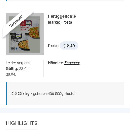
Fertiggerichte
Verpasst!
Marke:
Frosta
Preis:
€ 2,49
Leider verpasst!
Händler:
Feneberg
Gültig:
23.04. -
26.04.
€ 6,23 / kg -
gefroren 400-500g Beutel
HIGHLIGHTS