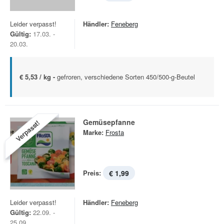
Leider verpasst!
Händler:
Feneberg
Gültig:
17.03. -
20.03.
€ 5,53 / kg -
gefroren, verschiedene Sorten 450/500-g-Beutel
Gemüsepfanne
Verpasst!
Marke:
Frosta
Preis:
€ 1,99
Leider verpasst!
Händler:
Feneberg
Gültig:
22.09. -
25.09.