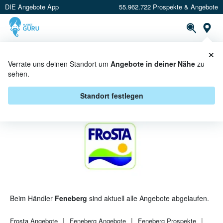
DIE Angebote App
55.962.722 Prospekte & Angebote
St
×
PROSPEKTE
ANGEBOTE
CASHBACK
Verrate uns deinen Standort um
Angebote in deiner Nähe
zu
sehen.
FROSTA BEI FENEBERG -
ANGEBOTE & AKTIONEN
Standort festlegen
Beim Händler
Feneberg
sind aktuell alle Angebote abgelaufen.
Frosta
Angebote
Feneberg
Angebote
Feneberg
Prospekte