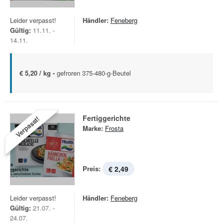
Leider verpasst!
Händler:
Feneberg
Gültig:
11.11. -
14.11.
€ 5,20 / kg -
gefroren 375-480-g-Beutel
Fertiggerichte
Verpasst!
Marke:
Frosta
Preis:
€ 2,49
Leider verpasst!
Händler:
Feneberg
Gültig:
21.07. -
24.07.