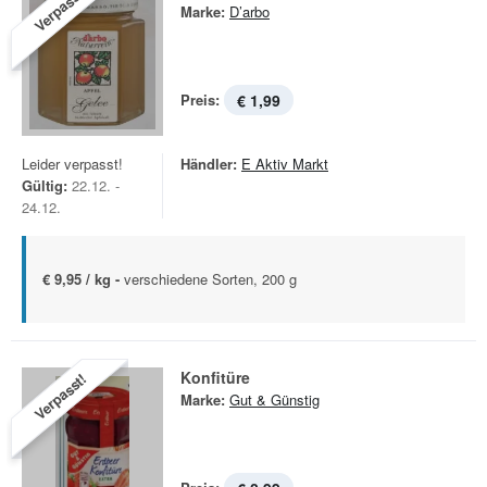
Verpasst!
Marke:
D’arbo
Preis:
€ 1,99
Leider verpasst!
Händler:
E Aktiv Markt
Gültig:
22.12. -
24.12.
€ 9,95 / kg -
verschiedene Sorten, 200 g
Konfitüre
Verpasst!
Marke:
Gut & Günstig