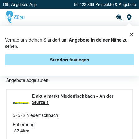
DIE Angebote App
56.122.869 Prospekte & Angebote
St
×
PROSPEKTE
ANGEBOTE
CASHBACK
Verrate uns deinen Standort um
Angebote in deiner Nähe
zu
sehen.
MARMELADEN ANGEBOTE &
AKTIONEN BEI E AKTIV MARKT
Standort festlegen
Beim Händler
E Aktiv Markt
sind aktuell alle Marmeladen-
Angebote abgelaufen.
E aktiv markt Niederfischbach
-
An der
Stürze 1
57572
Niederfischbach
Entfernung:
87.4
km