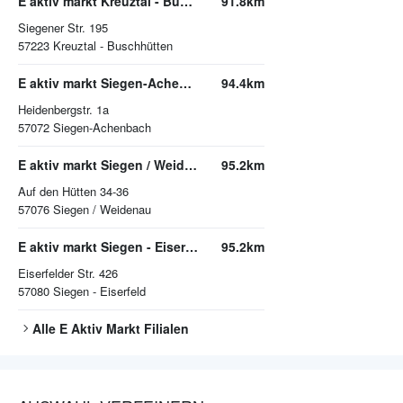
E aktiv markt Kreuztal - Buschhütten
91.8km
Siegener Str. 195
57223
Kreuztal - Buschhütten
E aktiv markt Siegen-Achenbach
94.4km
Heidenbergstr. 1a
57072
Siegen-Achenbach
E aktiv markt Siegen / Weidenau
95.2km
Auf den Hütten 34-36
57076
Siegen / Weidenau
E aktiv markt Siegen - Eiserfeld
95.2km
Eiserfelder Str. 426
57080
Siegen - Eiserfeld
Alle
E Aktiv Markt
Filialen