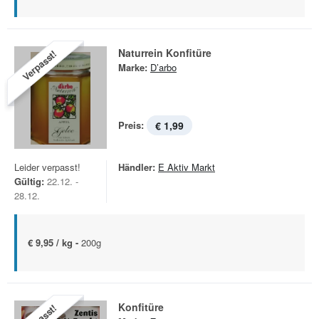
Naturrein Konfitüre
Verpasst!
Marke:
D’arbo
Preis:
€ 1,99
Leider verpasst!
Händler:
E Aktiv Markt
Gültig:
22.12. -
28.12.
€ 9,95 / kg -
200g
Konfitüre