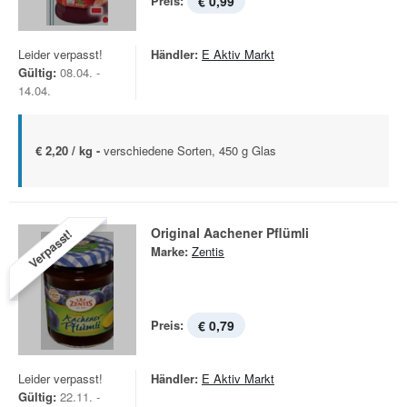
Preis:
€ 0,99
Leider verpasst!
Händler:
E Aktiv Markt
Gültig:
08.04. -
14.04.
€ 2,20 / kg -
verschiedene Sorten, 450 g Glas
Original Aachener Pflümli
Verpasst!
Marke:
Zentis
Preis:
€ 0,79
Leider verpasst!
Händler:
E Aktiv Markt
Gültig:
22.11. -