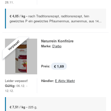
28.11.
€ 4,05 / kg -
nach Traditionsrezept, raditionsrezept, fein
gewürztes P ein gewürztes Pflaumenmus, aumenmus, aus 14...
Naturrein Konfitüre
Verpasst!
Marke:
D’arbo
Preis:
€ 1,69
Leider verpasst!
Händler:
E Aktiv Markt
Gültig:
06.12. -
12.12.
€ 7,51 / kg -
225 g,