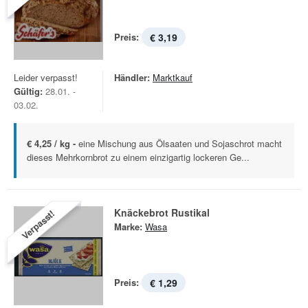
Preis:
€ 3,19
Leider verpasst!
Händler:
Marktkauf
Gültig:
28.01. -
03.02.
€ 4,25 / kg -
eine Mischung aus Ölsaaten und Sojaschrot macht
dieses Mehrkornbrot zu einem einzigartig lockeren Ge...
Knäckebrot Rustikal
Verpasst!
Marke:
Wasa
Preis:
€ 1,29