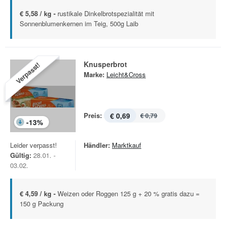
€ 5,58 / kg -
rustikale Dinkelbrotspezialität mit
Sonnenblumenkernen im Teig, 500g Laib
Knusperbrot
Verpasst!
Marke:
Leicht&Cross
Preis:
€ 0,69
€ 0,79
-
13
%
Leider verpasst!
Händler:
Marktkauf
Gültig:
28.01. -
03.02.
€ 4,59 / kg -
Weizen oder Roggen 125 g + 20 % gratis dazu =
150 g Packung