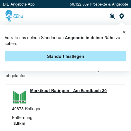
DIE Angebote App
56.122.869 Prospekte & Angebote
St
×
PROSPEKTE
ANGEBOTE
CASHBACK
Verrate uns deinen Standort um
Angebote in deiner Nähe
zu
sehen.
BROT ANGEBOTE & AKTIONEN
BEI MARKTKAUF
Standort festlegen
Beim Händler
Marktkauf
sind aktuell alle Brot-Angebote
abgelaufen.
Marktkauf Ratingen
-
Am Sandbach 30
40878
Ratingen
Entfernung:
8.8
km