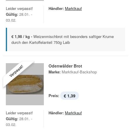
Leider verpasst!
Händler:
Marktkauf
Gültig:
28.01. -
03.02.
€ 1,98 / kg -
Weizenmischbrot mit besonders saftiger Krume
durch den Kartoffelanteil 750g Laib
Odenwälder Brot
Verpasst!
Marke:
Marktkauf-Backshop
Preis:
€ 1,39
Leider verpasst!
Händler:
Marktkauf
Gültig:
28.01. -
03.02.