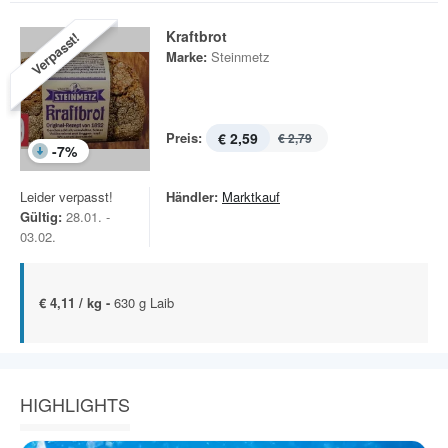
Kraftbrot
Verpasst!
Marke:
Steinmetz
Preis:
€ 2,59
€ 2,79
-
7
%
Leider verpasst!
Händler:
Marktkauf
Gültig:
28.01. -
03.02.
€ 4,11 / kg -
630 g Laib
HIGHLIGHTS