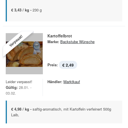
€ 3,43 / kg -
230 g
Kartoffelbrot
Verpasst!
Marke:
Backstube Wünsche
Preis:
€ 2,49
Leider verpasst!
Händler:
Marktkauf
Gültig:
28.01. -
03.02.
€ 4,98 / kg -
saftig-aromatisch, mit Kartoffeln verfeinert 500g
Laib,