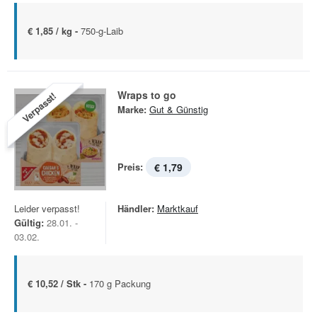
€ 1,85 / kg -
750-g-Laib
Wraps to go
Verpasst!
Marke:
Gut & Günstig
Preis:
€ 1,79
Leider verpasst!
Händler:
Marktkauf
Gültig:
28.01. -
03.02.
€ 10,52 / Stk -
170 g Packung