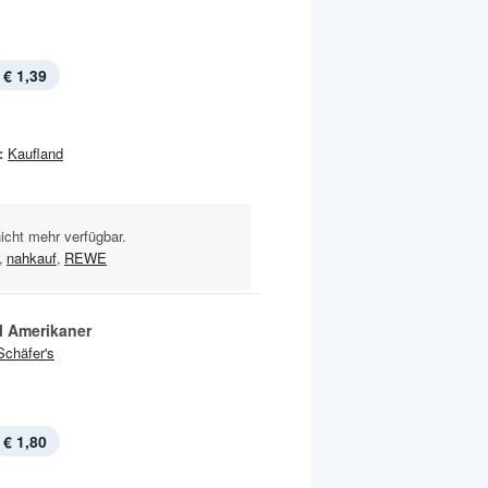
€ 1,39
:
Kaufland
nicht mehr verfügbar.
,
nahkauf
,
REWE
l Amerikaner
Schäfer's
€ 1,80