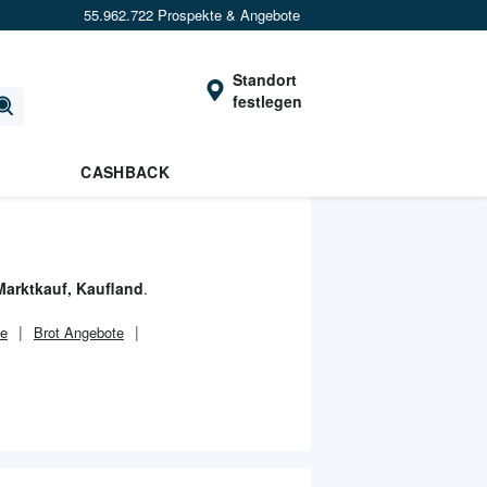
55.962.722 Prospekte & Angebote
Standort
festlegen
CASHBACK
 Marktkauf, Kaufland
.
te
Brot Angebote