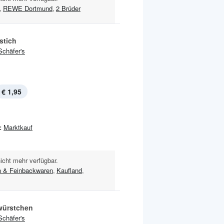
,
REWE Dortmund
,
2 Brüder
stich
Schäfer's
€ 1,95
:
Marktkauf
nicht mehr verfügbar.
 & Feinbackwaren
,
Kaufland
,
würstchen
Schäfer's