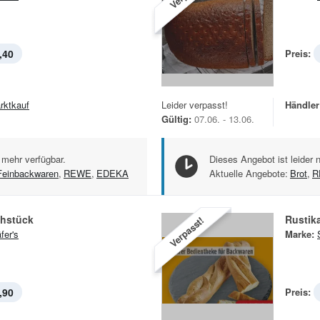
,40
Preis:
rktkauf
Leider verpasst!
Händler
Gültig:
07.06. - 13.06.
 mehr verfügbar.
Dieses Angebot ist leider 
Feinbackwaren
,
REWE
,
EDEKA
Aktuelle Angebote:
Brot
,
R
ühstück
Rustik
Verpasst!
fer's
Marke:
,90
Preis: