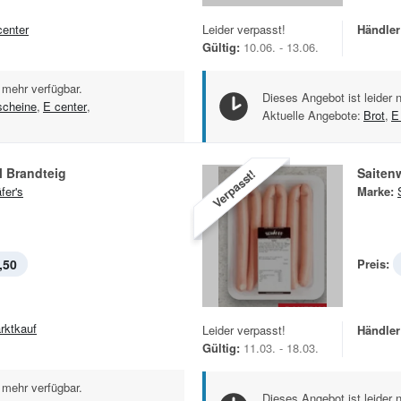
center
Leider verpasst!
Händler
Gültig:
10.06. - 13.06.
 mehr verfügbar.
Dieses Angebot ist leider 
scheine
,
E center
,
Aktuelle Angebote:
Brot
,
E
l Brandteig
Saiten
Verpasst!
fer's
Marke:
,50
Preis:
rktkauf
Leider verpasst!
Händler
Gültig:
11.03. - 18.03.
 mehr verfügbar.
Dieses Angebot ist leider 