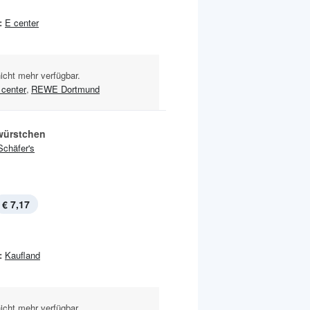
:
E center
nicht mehr verfügbar.
 center
,
REWE Dortmund
würstchen
Schäfer's
€ 7,17
:
Kaufland
nicht mehr verfügbar.