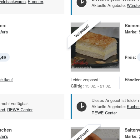
Feinbackwaren
,
E center
,
Aktuelle Angebote:
Würste
eni
Bienen
Verpasst!
fer's
Marke:
,49
Preis:
rktkauf
Leider verpasst!
Händler
Gültig:
15.02. - 21.02.
Dieses Angebot ist leider 
 mehr verfügbar.
Aktuelle Angebote:
Kuchen
and
,
REWE Center
REWE Center
tchen
Saiten
Verpasst!
fer's
Marke: