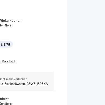
Wickelkuchen
Schäfer's
€ 3,75
:
Marktkauf
nicht mehr verfügbar.
 & Feinbackwaren
,
REWE
,
EDEKA
enbrot
Schäfer's