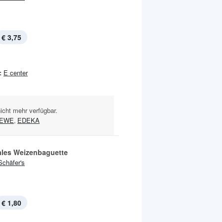
€ 3,75
:
E center
nicht mehr verfügbar.
EWE
,
EDEKA
ales Weizenbaguette
Schäfer's
€ 1,80