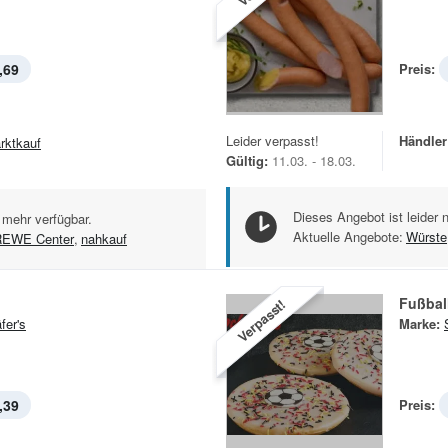
,69
Preis:
Leider verpasst!
Händler
rktkauf
Gültig:
11.03. - 18.03.
Dieses Angebot ist leider 
 mehr verfügbar.
Aktuelle Angebote:
Würste
REWE Center
,
nahkauf
Fußbal
Verpasst!
fer's
Marke:
,39
Preis: