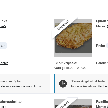
ücke
Quark 
Verpasst!
fer's
Marke:
,49
Preis:
center
Leider verpasst!
Händler
Gültig:
18.02. - 21.02.
 mehr verfügbar.
Dieses Angebot ist leider 
Feinbackwaren
,
nahkauf
,
REWE
Aktuelle Angebote:
Kuchen
Sahneschnitte
Famili
Verpasst!
fer's
Marke: