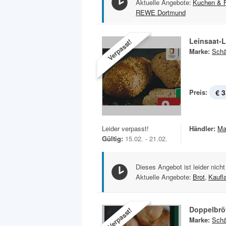
Aktuelle Angebote:
Kuchen & 
REWE Dortmund
Leinsaat-L
Verpasst!
Marke:
Schä
Preis:
€ 3
Leider verpasst!
Händler:
Ma
Gültig:
15.02. - 21.02.
Dieses Angebot ist leider nicht
Aktuelle Angebote:
Brot
,
Kaufl
Doppelbrö
Verpasst!
Marke:
Schä