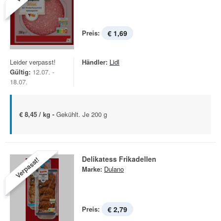
Preis:
€ 1,69
Leider verpasst!
Händler:
Lidl
Gültig:
12.07. -
18.07.
€ 8,45 / kg -
Gekühlt. Je 200 g
Delikatess Frikadellen
Verpasst!
Marke:
Dulano
Preis:
€ 2,79