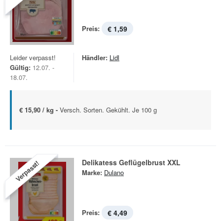
Preis:
€ 1,59
Leider verpasst!
Händler:
Lidl
Gültig:
12.07. -
18.07.
€ 15,90 / kg -
Versch. Sorten. Gekühlt. Je 100 g
Delikatess Geflügelbrust XXL
Verpasst!
Marke:
Dulano
Preis:
€ 4,49