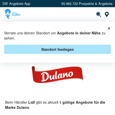
DIE Angebote App
55.962.722 Prospekte & Angebote
St
×
PROSPEKTE
ANGEBOTE
CASHBACK
Verrate uns deinen Standort um
Angebote in deiner Nähe
zu
sehen.
DULANO BEI LIDL - ANGEBOTE &
AKTIONEN
Standort festlegen
Beim Händler
Lidl
gibt es aktuell
1 gültige Angebote für die
Marke Dulano
.