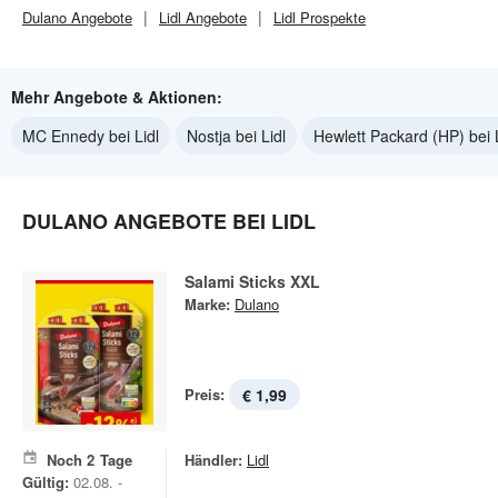
Dulano
Angebote
Lidl
Angebote
Lidl
Prospekte
Mehr Angebote & Aktionen:
MC Ennedy bei Lidl
Nostja bei Lidl
Hewlett Packard (HP) bei L
DULANO ANGEBOTE BEI LIDL
Salami Sticks XXL
Marke:
Dulano
Preis:
€ 1,99
Noch
2
Tage
Händler:
Lidl
Gültig:
02.08. -