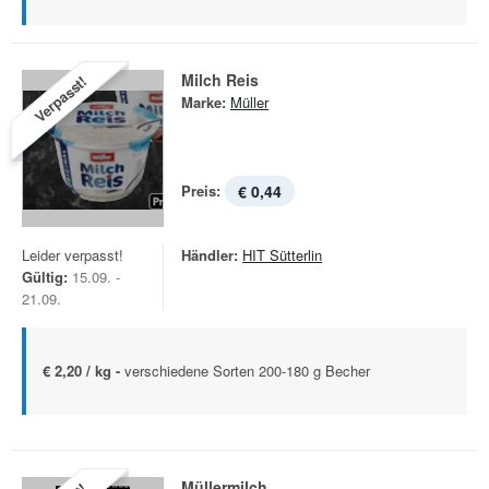
Milch Reis
Verpasst!
Marke:
Müller
Preis:
€ 0,44
Leider verpasst!
Händler:
HIT Sütterlin
Gültig:
15.09. -
21.09.
€ 2,20 / kg -
verschiedene Sorten 200-180 g Becher
Müllermilch