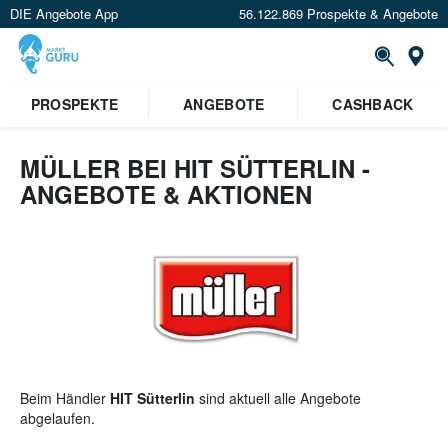
DIE Angebote App
56.122.869 Prospekte & Angebote
St
×
PROSPEKTE
ANGEBOTE
CASHBACK
Verrate uns deinen Standort um
Angebote in deiner Nähe
zu
sehen.
MÜLLER BEI HIT SÜTTERLIN -
ANGEBOTE & AKTIONEN
Standort festlegen
Beim Händler
HIT Sütterlin
sind aktuell alle Angebote
abgelaufen.