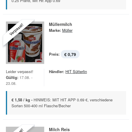
0.25 Pfand, Mit Hit App 0.69
Müllermilch
Verpasst!
Marke:
Müller
Preis:
€ 0,79
Leider verpasst!
Händler:
HIT Sütterlin
Gültig:
17.08. -
23.08.
€ 1,58 / kg -
HINWEIS: MIT HIT APP 0.69 €, verschiedene
Sorten 500-400 ml Flasche/Becher
Milch Reis