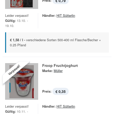
Preis:
€ 0,79
Leider verpasst!
Händler:
HIT Sütterlin
Gültig:
13.10. -
19.10.
€ 1,58 / l -
verschiedene Sorten 500-400 ml Flasche/Becher +
0.25 Pfand
Froop Fruchtjoghurt
Verpasst!
Marke:
Müller
Preis:
€ 0,35
Leider verpasst!
Händler:
HIT Sütterlin
Gültig:
10.11. -