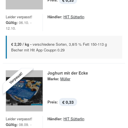
€ 0,33
Leider verpasst!
Händler:
HIT Sütterlin
Gültig:
06.10. -
12.10.
€ 2,20 / kg -
verschiedene Sorten, 3,8/5 % Fett 150-113 g
Becher mit Hit App Couppn 0.29
Joghurt mit der Ecke
Verpasst!
Marke:
Müller
Preis:
€ 0,33
Leider verpasst!
Händler:
HIT Sütterlin
Gültig:
08.09. -