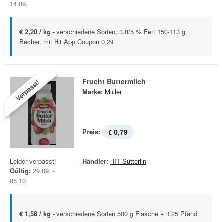
14.09.
€ 2,20 / kg -
verschiedene Sorten, 3,8/5 % Fett 150-113 g
Becher, mit Hit App Coupon 0.29
Frucht Buttermilch
Verpasst!
Marke:
Müller
Preis:
€ 0,79
Leider verpasst!
Händler:
HIT Sütterlin
Gültig:
29.09. -
05.10.
€ 1,58 / kg -
verschiedene Sorten 500 g Flasche + 0.25 Pfand