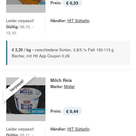
Preis:
€ 0,33
Leider verpasst!
Händler:
HIT Sütterlin
Gültig:
06.10. -
12.10.
€ 2,20 / kg -
verschiedene Sorten, 3,8/5 % Fett 150-113 g
Becher, mit Hit App Coupon 0.29
Milch Reis
Verpasst!
Marke:
Müller
Preis:
€ 0,44
Leider verpasst!
Händler:
HIT Sütterlin
Gültig:
03.11. -