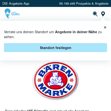
DIE Angebote App
56.199.446 Prospekte & Angebote
St
×
PROSPEKTE
ANGEBOTE
CASHBACK
Verrate uns deinen Standort um
Angebote in deiner Nähe
zu
sehen.
BÄRENMARKE BEI HIT SÜTTERLIN
- ANGEBOTE & AKTIONEN
Standort festlegen