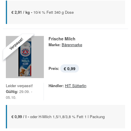
€ 2,91 / kg -
10/4 % Fett 340 g Dose
Frische Milch
Verpasst!
Marke:
Bärenmarke
Preis:
€ 0,99
Leider verpasst!
Händler:
HIT Sütterlin
Gültig:
29.09. -
05.10.
€ 0,99 / l -
oder H-Milch 1,5/1,8/3,8 % Fett 1 l Packung