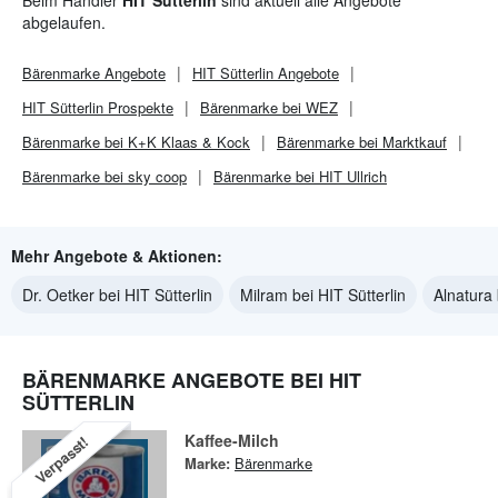
Beim Händler
HIT Sütterlin
sind aktuell alle Angebote
abgelaufen.
Bärenmarke
Angebote
HIT Sütterlin
Angebote
HIT Sütterlin
Prospekte
Bärenmarke bei WEZ
Bärenmarke bei K+K Klaas & Kock
Bärenmarke bei Marktkauf
Bärenmarke bei sky coop
Bärenmarke bei HIT Ullrich
Mehr Angebote & Aktionen:
Dr. Oetker bei HIT Sütterlin
Milram bei HIT Sütterlin
Alnatura 
BÄRENMARKE ANGEBOTE BEI HIT
SÜTTERLIN
Kaffee-Milch
Verpasst!
Marke:
Bärenmarke