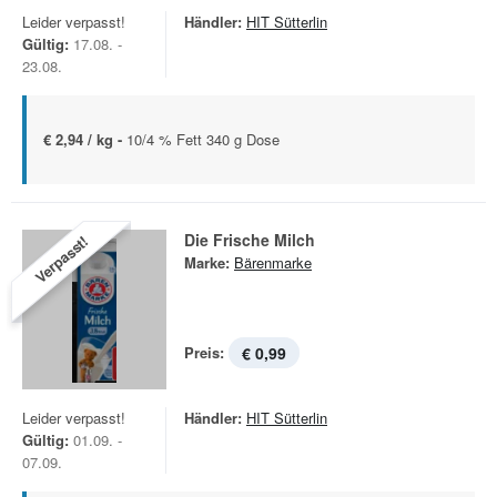
Leider verpasst!
Händler:
HIT Sütterlin
Gültig:
17.08. -
23.08.
€ 2,94 / kg -
10/4 % Fett 340 g Dose
Die Frische Milch
Verpasst!
Marke:
Bärenmarke
Preis:
€ 0,99
Leider verpasst!
Händler:
HIT Sütterlin
Gültig:
01.09. -
07.09.