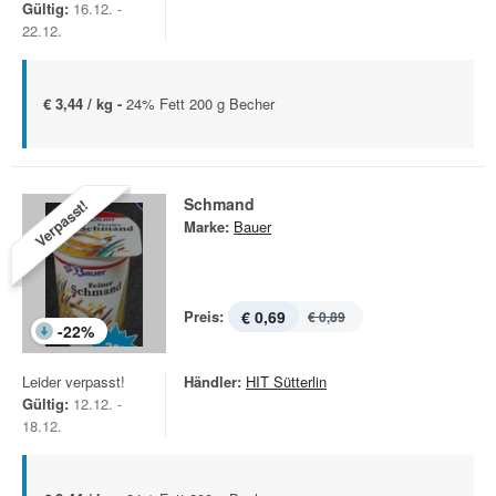
Gültig:
16.12. -
22.12.
€ 3,44 / kg -
24% Fett 200 g Becher
Schmand
Verpasst!
Marke:
Bauer
Preis:
€ 0,69
€ 0,89
-
22
%
Leider verpasst!
Händler:
HIT Sütterlin
Gültig:
12.12. -
18.12.