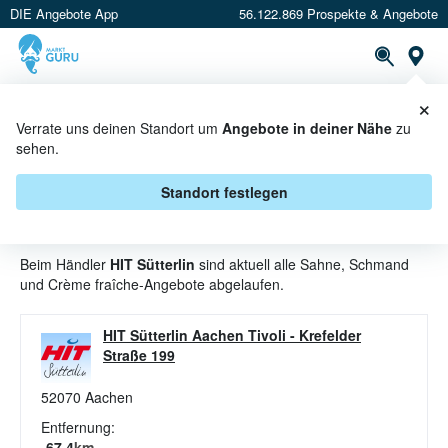
DIE Angebote App
56.122.869 Prospekte & Angebote
St
×
PROSPEKTE
ANGEBOTE
CASHBACK
Verrate uns deinen Standort um
Angebote in deiner Nähe
zu
sehen.
SAHNE, SCHMAND UND CRÈME
FRAÎCHE ANGEBOTE & AKTIONEN
Standort festlegen
BEI HIT SÜTTERLIN
Beim Händler
HIT Sütterlin
sind aktuell alle Sahne, Schmand
und Crème fraîche-Angebote abgelaufen.
HIT Sütterlin Aachen Tivoli
-
Krefelder
Straße 199
52070
Aachen
Entfernung:
67.4
km