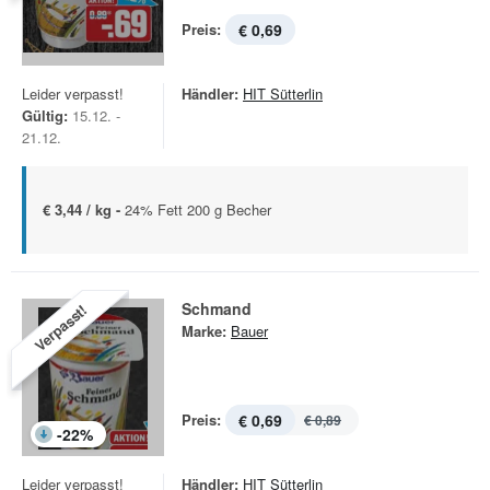
Preis:
€ 0,69
Leider verpasst!
Händler:
HIT Sütterlin
Gültig:
15.12. -
21.12.
€ 3,44 / kg -
24% Fett 200 g Becher
Schmand
Verpasst!
Marke:
Bauer
Preis:
€ 0,69
€ 0,89
-
22
%
Leider verpasst!
Händler:
HIT Sütterlin