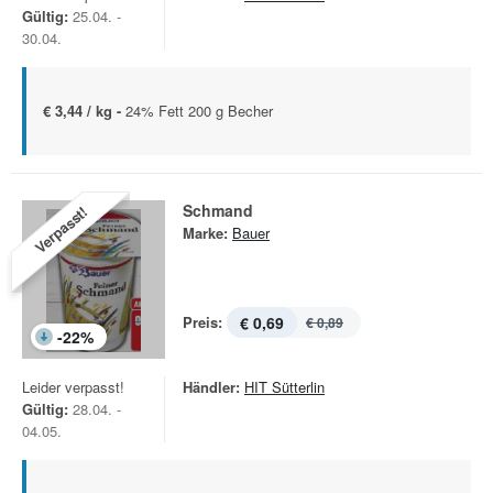
Gültig:
25.04. -
30.04.
€ 3,44 / kg -
24% Fett 200 g Becher
Schmand
Verpasst!
Marke:
Bauer
Preis:
€ 0,69
€ 0,89
-
22
%
Leider verpasst!
Händler:
HIT Sütterlin
Gültig:
28.04. -
04.05.