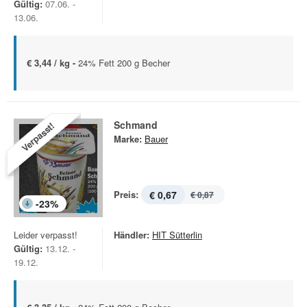
Gültig:
07.06. -
13.06.
€ 3,44 / kg -
24% Fett 200 g Becher
Schmand
Verpasst!
Marke:
Bauer
Preis:
€ 0,67
€ 0,87
-
23
%
Leider verpasst!
Händler:
HIT Sütterlin
Gültig:
13.12. -
19.12.