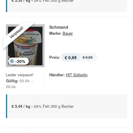
€ 3,35 / kg -
24% Fett 200 g Becher
Schmand
Verpasst!
Marke:
Bauer
Preis:
€ 0,69
€ 0,99
-
30
%
Leider verpasst!
Händler:
HIT Sütterlin
Gültig:
03.04. -
09.04.
€ 3,44 / kg -
24% Fett 200 g Becher