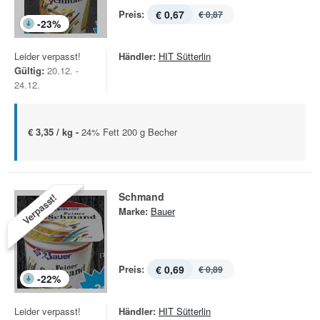
Preis:
€ 0,67
€ 0,87
-
23
%
Leider verpasst!
Händler:
HIT Sütterlin
Gültig:
20.12. -
24.12.
€ 3,35 / kg -
24% Fett 200 g Becher
Schmand
Verpasst!
Marke:
Bauer
Preis:
€ 0,69
€ 0,89
-
22
%
Leider verpasst!
Händler:
HIT Sütterlin