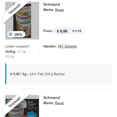
Schmand
Verpasst!
Marke:
Bauer
Preis:
€ 0,88
€ 1,19
-
26
%
Leider verpasst!
Händler:
HIT Sütterlin
Gültig:
11.12. -
17.12.
€ 4,40 / kg -
24% Fett 200 g Becher
Schmand
Verpasst!
Marke:
Bauer