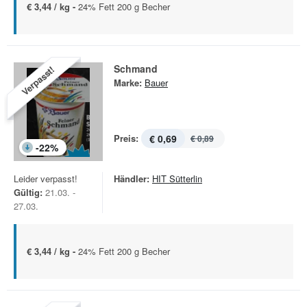
€ 3,44 / kg -
24% Fett 200 g Becher
Schmand
Verpasst!
Marke:
Bauer
Preis:
€ 0,69
€ 0,89
-
22
%
Leider verpasst!
Händler:
HIT Sütterlin
Gültig:
21.03. -
27.03.
€ 3,44 / kg -
24% Fett 200 g Becher