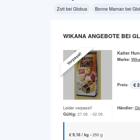
Zott bei Globus
Bonne Maman bei Glo
WIKANA ANGEBOTE BEI G
Kalter Hu
Verpasst!
Marke:
Wik
Preis:
€ 2
Leider verpasst!
Händler:
Gl
Gültig:
27.08. - 02.09.
€ 9,16 / kg -
250 g