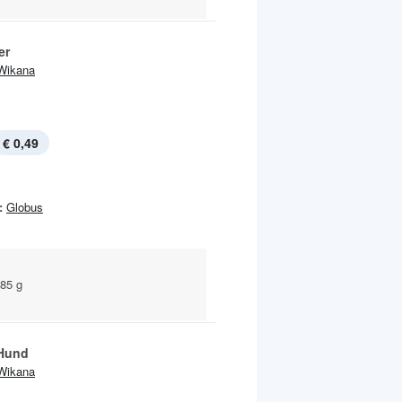
er
Wikana
€ 0,49
:
Globus
 85 g
 Hund
Wikana