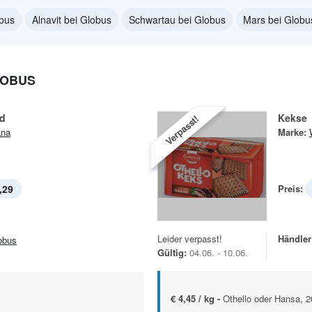
bus
Alnavit bei Globus
Schwartau bei Globus
Mars bei Globu
LOBUS
nd
Kekse
Verpasst!
ana
Marke:
,29
Preis:
Leider verpasst!
Händler
obus
Gültig:
04.06. - 10.06.
€ 4,45 / kg -
Othello oder Hansa, 2