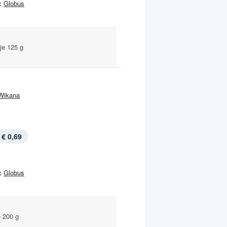
:
Globus
je 125 g
Wikana
€ 0,69
:
Globus
e 200 g