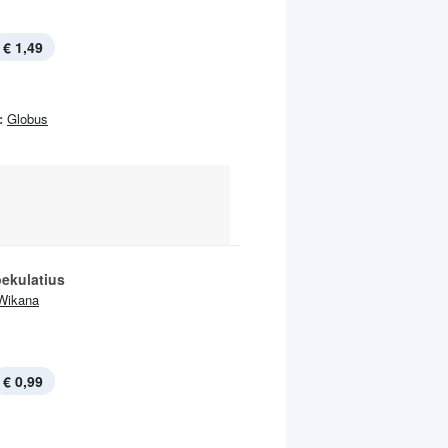
€ 1,49
:
Globus
pekulatius
Wikana
€ 0,99