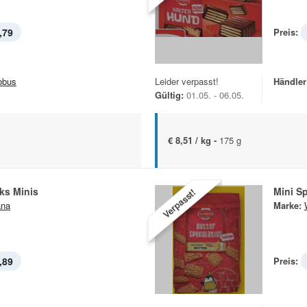
,79
Preis:
obus
Leider verpasst!
Händler
Gültig:
01.05. - 06.05.
€ 8,51 / kg -
175 g
ks Minis
Mini S
Verpasst!
ana
Marke:
,89
Preis: