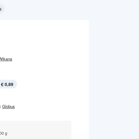
s
Wikana
€ 0,89
:
Globus
00 g