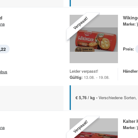
nd
Wiking
Verpasst!
ana
Marke:
,22
Preis:
Leider verpasst!
Händler
obus
Gültig:
13.08. - 19.08.
€ 5,76 / kg -
Verschiedene Sorten,
Kalter
Verpasst!
ana
Marke: