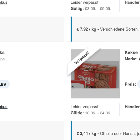
obus
Leider verpasst!
Händler
Gültig:
03.09. - 09.09.
€ 7,92 / kg -
Verschiedene Sorten, 
eks
Kekse
Verpasst!
ana
Marke:
,89
Preis:
obus
Leider verpasst!
Händler
Gültig:
18.06. - 24.06.
€ 3,44 / kg -
Othello oder Hansa, j