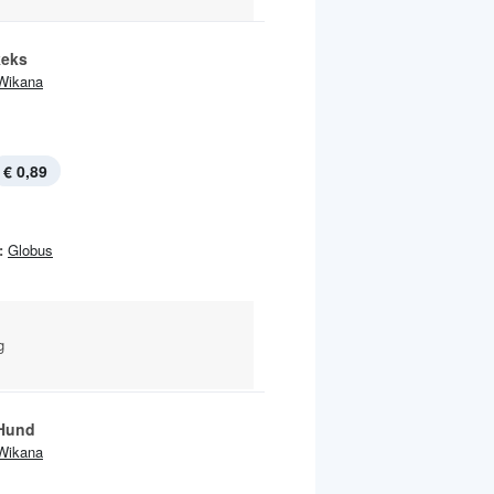
keks
Wikana
€ 0,89
:
Globus
g
 Hund
Wikana