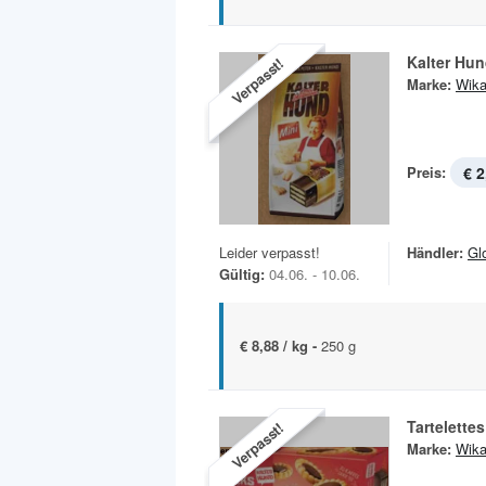
Kalter Hu
Verpasst!
Marke:
Wik
Preis:
€ 2
Leider verpasst!
Händler:
Gl
Gültig:
04.06. - 10.06.
€ 8,88 / kg -
250 g
Tartelettes
Verpasst!
Marke:
Wik