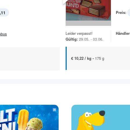
,11
Preis:
Leider verpasst!
Händler
obus
Gültig:
29.05. - 03.06.
€ 10,22 / kg -
175 g