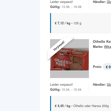
Leider verpasst!
Händler:
Gl
Gültig:
13.08. - 19.08.
€ 7,12 / kg -
125 g
Othello K
Verpasst!
Marke:
Wik
Preis:
€ 0
Leider verpasst!
Händler:
Gl
Gültig:
10.04. - 15.04.
€ 4,45 / kg -
Othello oder Hansa 200g