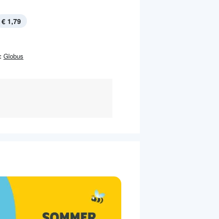
€ 1,79
:
Globus