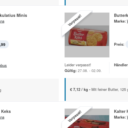
kulatius Minis
Butter
Verpasst!
ana
Marke:
,99
Preis:
Leider verpasst!
Händler
obus
Gültig:
27.08. - 02.09.
€ 7,12 / kg -
Mit feiner Butter, 125 
g
 Keks
Kalter
Verpasst!
ana
Marke: