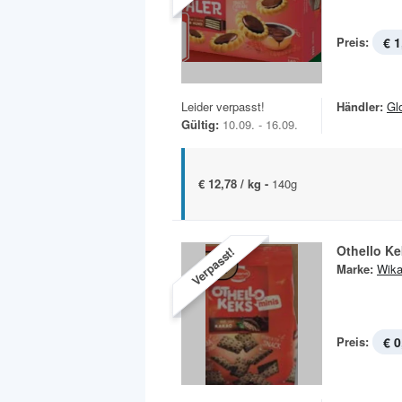
Preis:
€ 1
Leider verpasst!
Händler:
Gl
Gültig:
10.09. - 16.09.
€ 12,78 / kg -
140g
Othello Ke
Verpasst!
Marke:
Wik
Preis:
€ 0